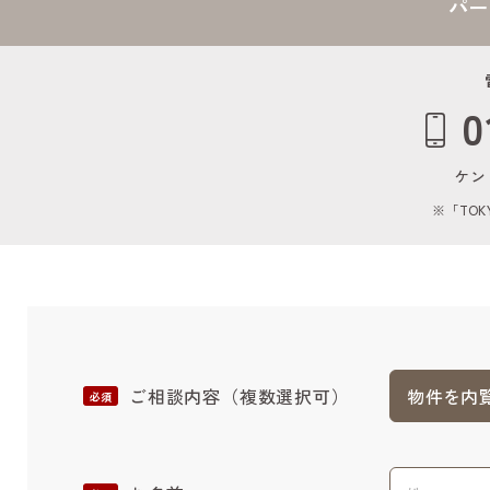
パー
0
ケン
※「TOK
ご相談内容
（複数選択可）
物件を内
必須