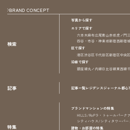
BRAND CONCEPT
写真から探す
エリアで探す
六本木
麻布
広尾
青山
赤坂
虎ノ門
四谷・市谷・神楽坂
新宿
西新宿
検索
区で探す
港区
渋谷区
千代田区
新宿区
中央
沿線で探す
銀座線
丸ノ内線
日比谷線
東西線
記事
記事一覧
レジデンス
ジャーナル
都心
ブランドマンションの特集
HILLS/RoP
ラ・トゥール
パーク
シティハウス/シティタワー
パー
特集
建物・お部屋の特集