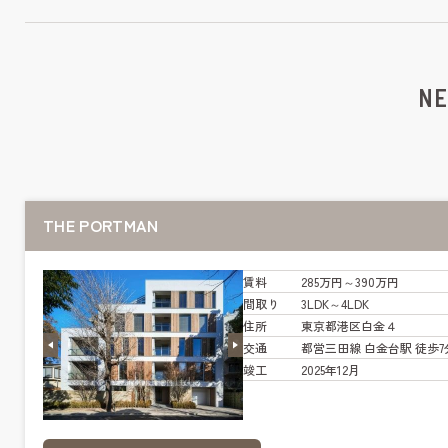
NE
THE PORTMAN
賃料
285万円～390万円
間取り
3LDK～4LDK
住所
東京都港区白金４
交通
都営三田線 白金台駅 徒歩7
竣工
2025年12月