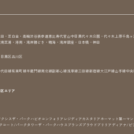
三田・芝
白金・高輪
渋谷
表参道
恵比寿
代官山
中目黒
代々木公園・代々木上原
千鳥ヶ
城南
芝浦・港南・湾岸
勝どき・晴海・湾岸
銀座・日本橋・神田
区
目黒区
品川区
千代田線
有楽町線
半蔵門線
南北線
副都心線
浅草線
三田線
新宿線
大江戸線
山手線
中央
7区
エリア
アクシス
ザ・パークハビオ
コンフォリア
レジディア
カスタリア
ホーマット
第一マン
クコート/パークタワー
ザ・パークハウス
ブランズ
プラウド
ブリリア
ディアナ/ピ