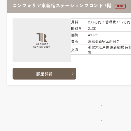
コンフォリア東新宿ステーションフロント 5階
NEW
賃料
29.6万円
/ 管
理費
：1.2万円
間取り
2LDK
面積
49.6㎡
住所
東京都新宿区新宿７
都営大江戸線 東新宿駅 徒歩
交通
他
部屋詳細