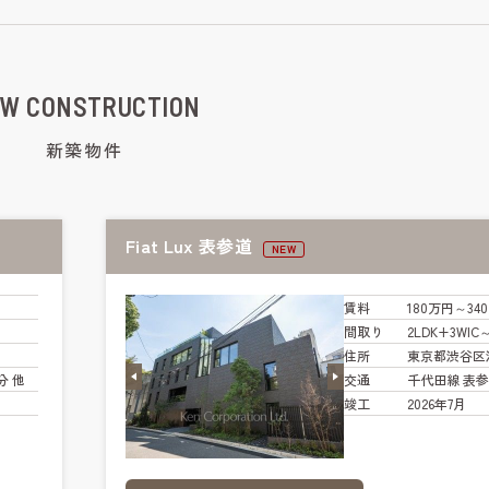
W CONSTRUCTION
新築物件
Fiat Lux 表参道
NEW
賃料
180万円～34
間取り
2LDK+3WIC
住所
東京都渋谷区
分 他
交通
千代田線 表参
竣工
2026年7月