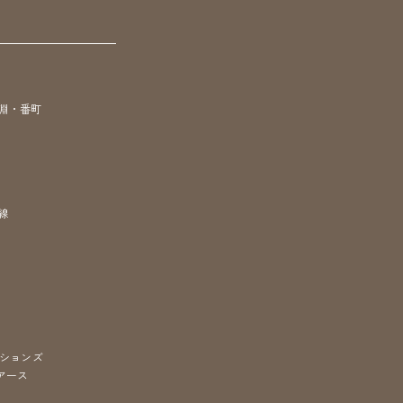
淵・番町
線
ションズ
アース