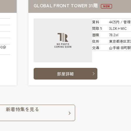
GLOBAL FRONT TOWER 31階
NEW
賃料
44万円
/ 管
理
間取り
3LDK+WIC
面積
78.2㎡
住所
東京都港区芝
3分
交通
山手線 田町駅 
部屋詳細
新着特集を見る