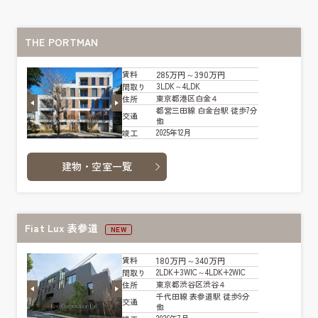
THE PORTMAN
285万円～390万円
賃料
3LDK～4LDK
間取り
東京都港区白金４
住所
都営三田線 白金台駅 徒歩7分
交通
他
2025年12月
竣工
建物・空室一覧
Fiat Lux 表参道
NEW
180万円～340万円
賃料
2LDK+3WIC～4LDK+2WIC
間取り
東京都渋谷区渋谷４
住所
千代田線 表参道駅 徒歩9分
交通
他