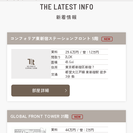
THE LATEST INFO
新着情報
コンフォリア東新宿ステーションフロント 5階
NEW
29.6万円
賃料
/ 管
：1.2万円
2LDK
間取り
49.6㎡
面積
東京都新宿区新宿７
住所
都営大江戸線 東新宿駅 徒歩
交通
3分 他
部屋詳細
GLOBAL FRONT TOWER 31階
NEW
44万円
賃料
/ 管
：2万円