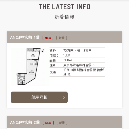
THE LATEST INFO
新着情報
ANQI神宮前 1階
NEW
新築
70万円
賃料
/ 管
：3万円
1LDK
間取り
74.8㎡
面積
東京都渋谷区神宮前３
住所
千代田線 明治神宮前駅 徒歩9
交通
分 他
部屋詳細
ANQI神宮前 2階
NEW
新築