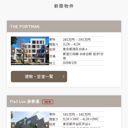
新築物件
THE PORTMAN
285万円～390万円
賃料
3LDK～4LDK
間取り
東京都港区白金４
住所
都営三田線 白金台駅 徒歩7分
交通
他
2025年12月
竣工
建物・空室一覧
Fiat Lux 表参道
NEW
180万円～340万円
賃料
2LDK+3WIC～4LDK+2WIC
間取り
東京都渋谷区渋谷４
住所