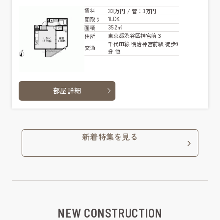
33万円
賃料
/ 管
：3万円
1LDK
間取り
35.2㎡
面積
東京都渋谷区神宮前３
住所
千代田線 明治神宮前駅 徒歩9
交通
分 他
部屋詳細
新着特集を見る
NEW CONSTRUCTION