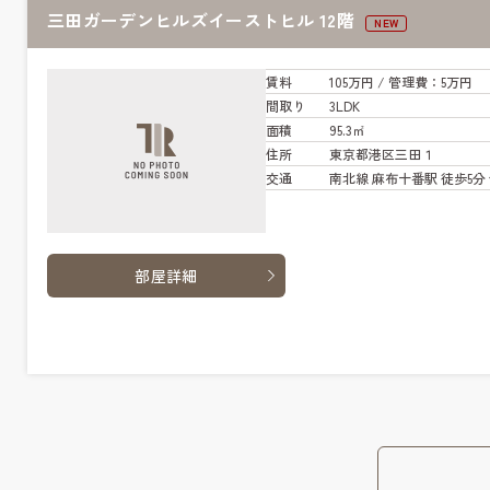
三田ガーデンヒルズイーストヒル 12階
NEW
賃料
105万円
/ 管
理費
：5万円
間取り
3LDK
面積
95.3㎡
住所
東京都港区三田１
交通
南北線 麻布十番駅 徒歩5分
部屋詳細