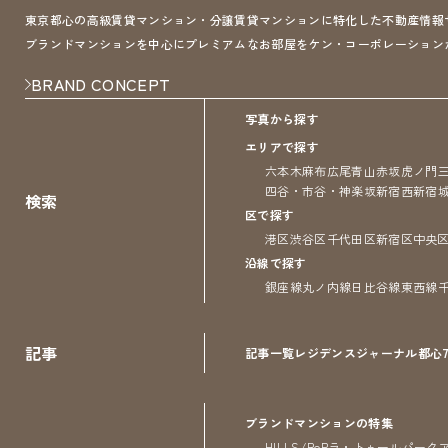
東京都心の高級賃貸マンション・分譲賃貸マンションに特化した不動産情報サイト 
ブランドマンションを中心にプレミアムなお部屋をケン・コーポレーション
BRAND CONCEPT
写真から探す
エリアで探す
六本木
麻布
広尾
青山
赤坂
虎ノ門
四谷・市谷・神楽坂
新宿
西新宿
検索
区で探す
港区
渋谷区
千代田区
新宿区
中央
沿線で探す
銀座線
丸ノ内線
日比谷線
東西線
記事
記事一覧
レジデンス
ジャーナル
都心
ブランドマンションの特集
HILLS/RoP
ラ・トゥール
パーク