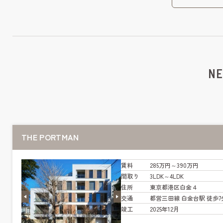
NE
THE PORTMAN
賃料
285万円～390万円
間取り
3LDK～4LDK
住所
東京都港区白金４
交通
都営三田線 白金台駅 徒歩7
竣工
2025年12月