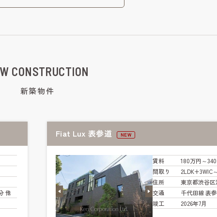
W CONSTRUCTION
新築物件
Fiat Lux 表参道
NEW
賃料
180万円～34
間取り
2LDK+3WIC
住所
東京都渋谷区
分 他
交通
千代田線 表参
竣工
2026年7月