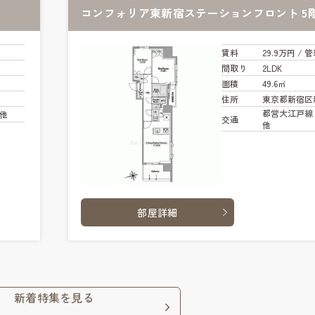
コンフォリア東新宿ステーションフロント 5
賃料
29.9万円
/ 管
間取り
2LDK
面積
49.6㎡
住所
東京都新宿区
都営大江戸線 
 他
交通
他
部屋詳細
新着特集を見る