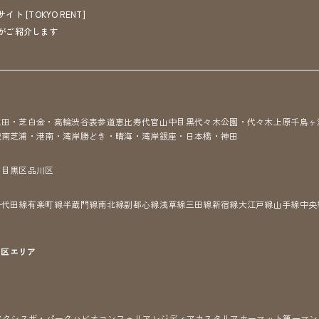
[TOKYO RENT]
がご紹介します
三田・芝
白金・高輪
渋谷
表参道
恵比寿
代官山
中目黒
代々木公園・代々木上原
千鳥ヶ
城南
芝浦・港南・湾岸
勝どき・晴海・湾岸
銀座・日本橋・神田
区
目黒区
品川区
千代田線
有楽町線
半蔵門線
南北線
副都心線
浅草線
三田線
新宿線
大江戸線
山手線
中央
7区
エリア
アクシス
ザ・パークハビオ
コンフォリア
レジディア
カスタリア
ホーマット
第一マン