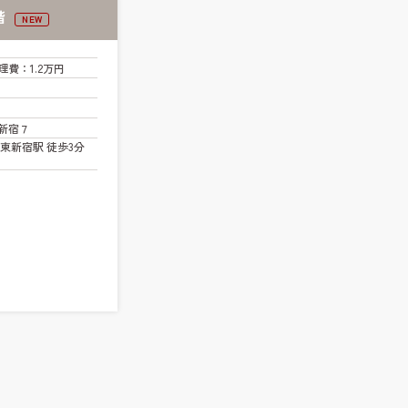
階
NEW
理費
：1.2万円
新宿７
東新宿駅 徒歩3分