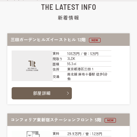
THE LATEST INFO
新着情報
三田ガーデンヒルズイーストヒル 12階
NEW
105万円
賃料
/ 管
：5万円
3LDK
間取り
95.3㎡
面積
東京都港区三田１
住所
南北線 麻布十番駅 徒歩5分
交通
他
部屋詳細
コンフォリア東新宿ステーションフロント 5階
NEW
29.9万円
賃料
/ 管
：1.2万円