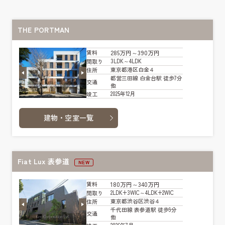
THE PORTMAN
285万円～390万円
賃料
3LDK～4LDK
間取り
東京都港区白金４
住所
都営三田線 白金台駅 徒歩7分
交通
他
2025年12月
竣工
建物・空室一覧
Fiat Lux 表参道
NEW
180万円～340万円
賃料
2LDK+3WIC～4LDK+2WIC
間取り
東京都渋谷区渋谷４
住所
千代田線 表参道駅 徒歩9分
交通
他