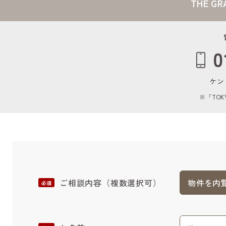
THE G
0
ケン
※「TOK
ご相談内容
（複数選択可）
物件を内
必須