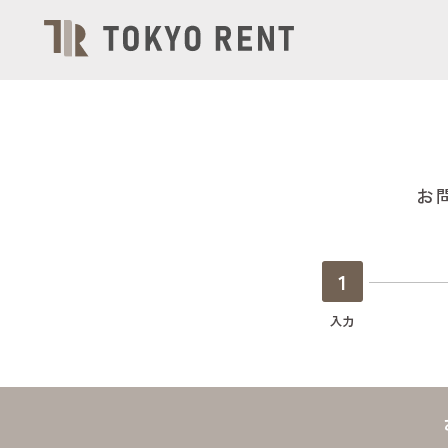
お
1
入力