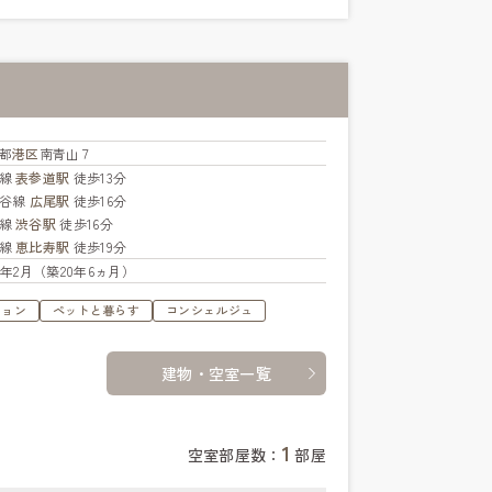
都
港区
南青山７
座線
表参道駅
徒歩13分
比谷線
広尾駅
徒歩16分
手線
渋谷駅
徒歩16分
手線
恵比寿駅
徒歩19分
06年2月（築20年6ヵ月）
ション
ペットと暮らす
コンシェルジュ
建物・空室一覧
1
空室部屋数：
部屋