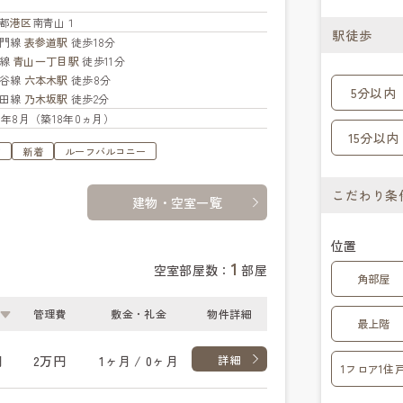
都
港区
南青山１
駅徒歩
蔵門線
表参道駅
徒歩18分
座線
青山一丁目駅
徒歩11分
比谷線
六本木駅
徒歩8分
5分以内
代田線
乃木坂駅
徒歩2分
08年8月（築18年0ヵ月）
15分以内
す
新着
ルーフバルコニー
こだわり条
建物・空室一覧
位置
1
空室部屋数：
部屋
角部屋
管理費
敷金・礼金
物件詳細
最上階
円
2万円
1ヶ月 / 0ヶ月
詳細
1フロア1住