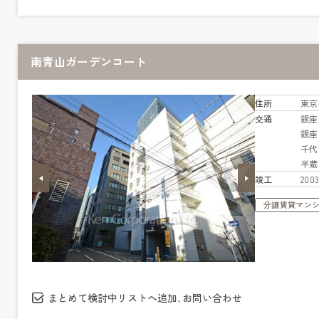
南青山ガーデンコート
住所
東京
交通
銀
銀
千
半
竣工
20
分譲賃貸マン
まとめて検討中リストへ追加､お問い合わせ