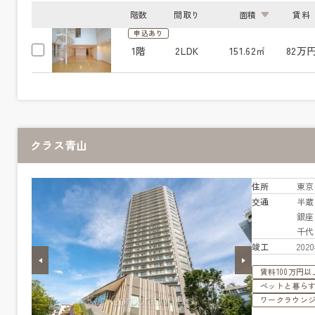
階数
間取り
面積
賃料
申込あり
1階
2LDK
151.62㎡
82万
クラス青山
住所
東京
交通
半
銀
千
竣工
20
賃料100万円以
ペットと暮ら
ワークラウン