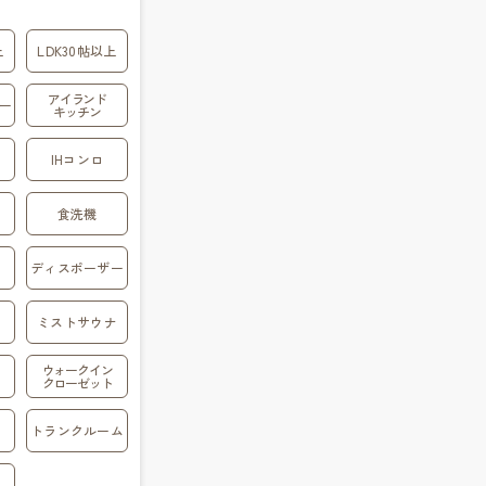
上
LDK30帖以上
アイランド
ー
キッチン
IHコンロ
食洗機
ディスポーザー
ミストサウナ
ウォークイン
クローゼット
トランクルーム