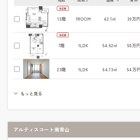
NEW
13階
1ROOM
42.1㎡
39万
NEW
7階
1LDK
54.62㎡
50万
23階
1LDK
64.73㎡
54万
もっと見る
アルティスコート南青山