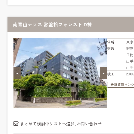
南青山テラス 常盤松フォレスト D棟
住所
東京
交通
銀
日
山
山
竣工
20
分譲賃貸マン
まとめて検討中リストへ追加､お問い合わせ