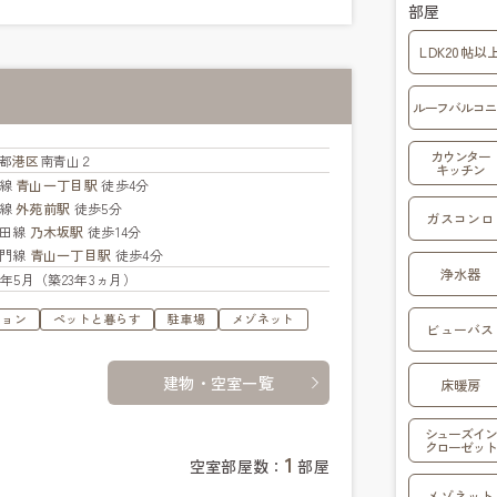
部屋
LDK20帖以
ルーフバルコニ
カウンター
都
港区
南青山２
キッチン
座線
青山一丁目駅
徒歩4分
座線
外苑前駅
徒歩5分
ガスコンロ
代田線
乃木坂駅
徒歩14分
蔵門線
青山一丁目駅
徒歩4分
浄水器
03年5月（築23年3ヵ月）
ション
ペットと暮らす
駐車場
メゾネット
ビューバス
建物・空室一覧
床暖房
シューズイン
クローゼット
1
空室部屋数：
部屋
メゾネット