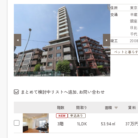
住所
東京
交通
半
銀
日
千
竣工
20
ペットと暮ら
まとめて検討中リストへ追加､お問い合わせ
階数
間取り
面積
賃料
NEW
申込あり
3階
1LDK
53.94㎡
37万