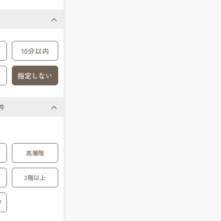
10分以内
指定しない
件
高層階
2階以上
戸