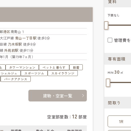
賃料
下限なし
都
港区
南青山１
大江戸線
青山一丁目駅
徒歩3分
管理費を
代田線
乃木坂駅
徒歩8分
座線
外苑前駅
徒歩11分
07年1月（築19年7ヵ月）
専有面積
上
タワーマンション
ペットと暮らす
新着
30
MIN
㎡
ンシェルジュ
スポーツジム
スカイラウンジ
パークアクシス
建物・空室一覧
間取り
12
空室部屋数：
部屋
1R
管理費
敷金・礼金
物件詳細