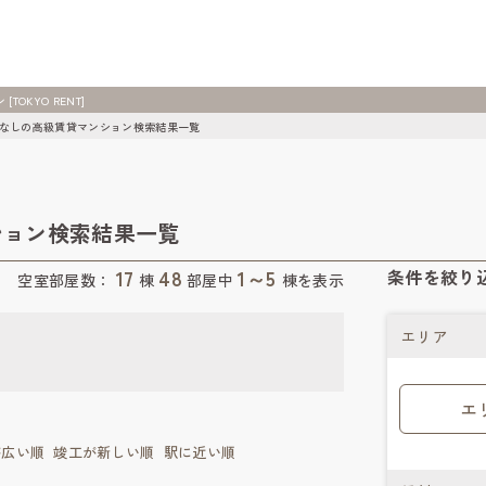
KYO RENT]
限なしの高級賃貸マンション検索結果一覧
ション検索結果一覧
17
48
1～5
条件を絞り
空室部屋数：
棟
部屋中
棟を表示
エリア
エ
が広い順
竣工が新しい順
駅に近い順