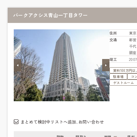
パークアクシス青山一丁目タワー
住所
東京
交通
都営
千
銀
竣工
20
賃料100万円以
駐車場
コ
ゲストルーム
まとめて検討中リストへ追加､お問い合わせ
階数
間取り
面積
賃料