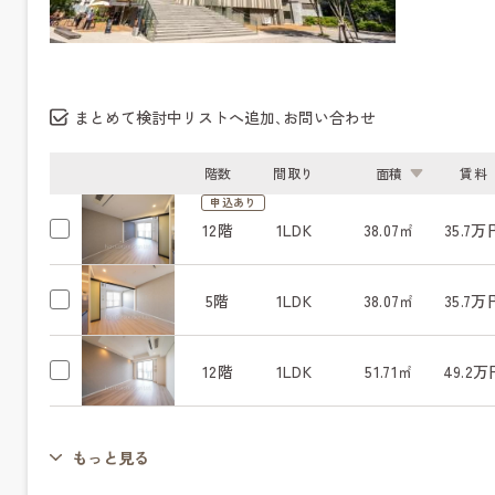
まとめて検討中リストへ追加､お問い合わせ
階数
間取り
面積
賃料
申込あり
12階
1LDK
38.07㎡
35.7万
5階
1LDK
38.07㎡
35.7万
12階
1LDK
51.71㎡
49.2万
もっと見る