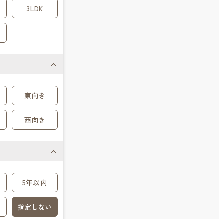
3LDK
東向き
西向き
5年以内
指定しない