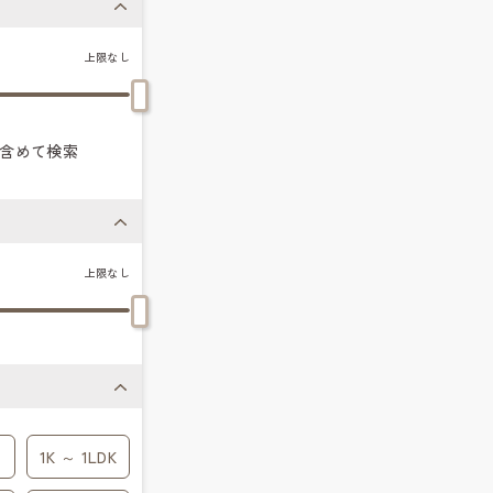
上限なし
含めて検索
上限なし
1K ～ 1LDK