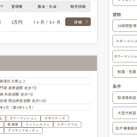
管理費
敷金・礼金
物件詳細
建物
円
3万円
1ヶ月 / 0ヶ月
詳細
24時間管理
スポーツジ
タワーマンショ
制震・免震
都
港区
北青山３
条件
蔵門線
表参道駅
徒歩7分
座線
外苑前駅
徒歩7分
駐車場相談
代田線
明治神宮前駅
徒歩14分
20年4月（築6年4ヵ月）
大型犬相談
上
タワーマンション
デザイナーズ
す
駐車場
コンシェルジュ
スポーツジム
住戸兼事務
ジ
アイランドキッチン