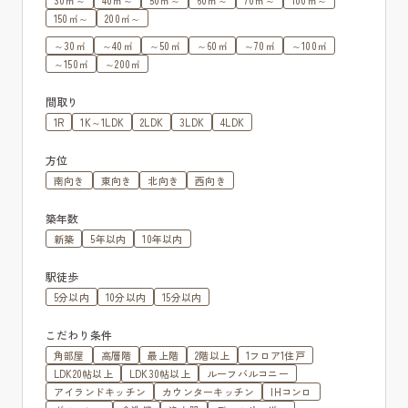
150㎡～
200㎡～
～30㎡
～40㎡
～50㎡
～60㎡
～70㎡
～100㎡
～150㎡
～200㎡
間取り
1R
1K～1LDK
2LDK
3LDK
4LDK
方位
南向き
東向き
北向き
西向き
築年数
新築
5年以内
10年以内
駅徒歩
5分以内
10分以内
15分以内
こだわり条件
角部屋
高層階
最上階
2階以上
1フロア1住戸
LDK20帖以上
LDK30帖以上
ルーフバルコニー
アイランドキッチン
カウンターキッチン
IHコンロ