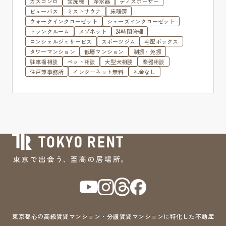
ガスコンロ
食洗機
浄水器
ディスポーザー
ビューバス
ミストサウナ
床暖房
ウォークインクローゼット
シューズインクローゼット
トランクルーム
メゾネット
24時間管理
コンシェルジュサービス
スポーツジム
宅配ボックス
タワーマンション
低層マンション
制振・免振
駐車場相談
ペット相談
大型犬相談
楽器相談
住戸兼事務所
インターネット無料
礼金なし
東京都心の高級賃貸マンション・分譲賃貸マンションに特化した不動産