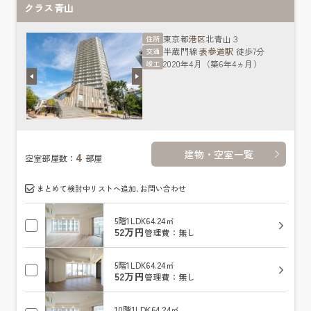
クラス青山
東京都
港区
北青山３
住所
半蔵門線
表参道駅
徒歩7分
交通
2020年4月（築6年4ヵ月）
竣工
建物・空室一覧
4
空室部屋数：
部屋
まとめて検討中リストへ追加､お問い合わせ
5階
1LDK
64.24㎡
52万円
管理費：無し
5階
1LDK
64.24㎡
52万円
管理費：無し
10階
1LDK
64.24㎡