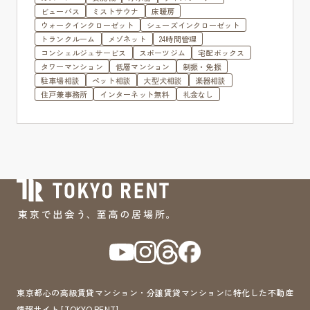
ビューバス
ミストサウナ
床暖房
ウォークインクローゼット
シューズインクローゼット
トランクルーム
メゾネット
24時間管理
コンシェルジュサービス
スポーツジム
宅配ボックス
タワーマンション
低層マンション
制振・免振
駐車場相談
ペット相談
大型犬相談
楽器相談
住戸兼事務所
インターネット無料
礼金なし
東京都心の高級賃貸マンション・分譲賃貸マンションに特化した不動産
情報サイト [TOKYO RENT]