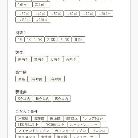
150㎡～
200㎡～
～30㎡
～40㎡
～50㎡
～60㎡
～70㎡
～100㎡
～150㎡
～200㎡
間取り
1R
1K～1LDK
2LDK
3LDK
4LDK
方位
南向き
東向き
北向き
西向き
築年数
新築
5年以内
10年以内
駅徒歩
5分以内
10分以内
15分以内
こだわり条件
角部屋
高層階
最上階
2階以上
1フロア1住戸
LDK20帖以上
LDK30帖以上
ルーフバルコニー
アイランドキッチン
カウンターキッチン
IHコンロ
ガスコンロ
食洗機
浄水器
ディスポーザー