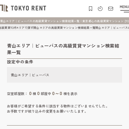
MENU
青山エリア｜ビューバスの高級賃貸マンション検索結果一覧 | 東京都心の高級賃貸マンション [TOKY
高級賃貸TOP
エリアで探す
青山エリアの高級賃貸マンション検索結果一覧
青山エリア｜ビューバス
青山エリア｜ビューバスの高級賃貸マンション検索結
果一覧
設定中の条件
青山エリア｜ビューバス
0
0
0～0
空室部屋数：
棟
部屋中
棟を表示
お客様がご希望する条件に該当する物件はございませんでした。
お手数ですが絞り込みの変更をお願いいたします。