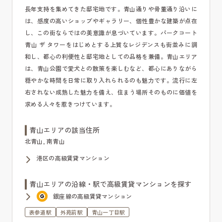
長年支持を集めてきた邸宅地です。青山通りや骨董通り沿いに
は、感度の高いショップやギャラリー、個性豊かな建築が点在
し、この街ならではの美意識が息づいています。パークコート
青山 ザ タワーをはじめとする上質なレジデンスも街並みに調
和し、都心の利便性と邸宅地としての品格を兼備。青山エリア
は、青山公園で愛犬との散策を楽しむなど、都心にありながら
穏やかな時間を日常に取り入れられるのも魅力です。流行に左
右されない成熟した魅力を備え、住まう場所そのものに価値を
求める人々を惹きつけています。
青山エリアの該当住所
北青山, 南青山
港区の高級賃貸マンション
青山エリアの沿線・駅で高級賃貸マンションを探す
銀座線の高級賃貸マンション
表参道駅
外苑前駅
青山一丁目駅