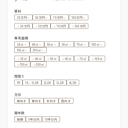
賃料
30万円～
50万円～
70万円～
100万円～
～30万円
～50万円
～70万円
～100万円
専有面積
30㎡～
40㎡～
50㎡～
60㎡～
70㎡～
100㎡～
150㎡～
200㎡～
～30㎡
～40㎡
～50㎡
～60㎡
～70㎡
～100㎡
～150㎡
～200㎡
間取り
1R
1K～1LDK
2LDK
3LDK
4LDK
方位
南向き
東向き
北向き
西向き
築年数
新築
5年以内
10年以内