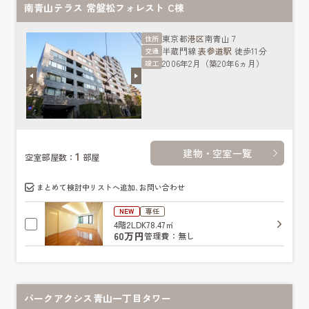
南青山テラス 常盤松フォレスト C棟
東京都
港区
南青山７
住所
半蔵門線
表参道駅
徒歩11分
交通
2006年2月（築20年6ヵ月）
竣工
建物・空室一覧
1
空室部屋数：
部屋
まとめて検討中リストへ追加､お問い合わせ
NEW
専任
4階
2LDK
78.47㎡
60万円
管理費：無し
パークアクシス青山一丁目タワー