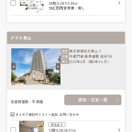
28階
3LDK
112.85㎡
150万円
管理費：無し
クラス青山
東京都
港区
北青山３
住所
半蔵門線
表参道駅
徒歩7分
交通
2020年4月（築6年4ヵ月）
竣工
建物・空室一覧
9
空室部屋数：
部屋
まとめて検討中リストへ追加､お問い合わせ
申込あり
12階
1LDK
38.07㎡