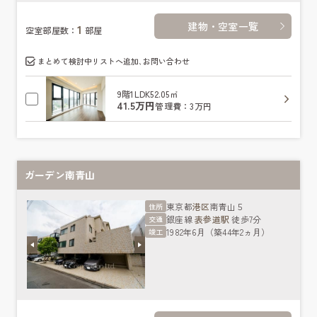
建物・空室一覧
1
空室部屋数：
部屋
まとめて検討中リストへ追加､お問い合わせ
9階
1LDK
52.05㎡
41.5万円
管理費：3万円
ガーデン南青山
東京都
港区
南青山５
住所
銀座線
表参道駅
徒歩7分
交通
1982年6月（築44年2ヵ月）
竣工