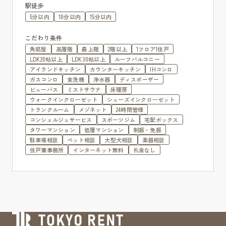
駅徒歩
5分以内
10分以内
15分以内
こだわり条件
角部屋
高層階
最上階
2階以上
1フロア1住戸
LDK20帖以上
LDK30帖以上
ルーフバルコニー
アイランドキッチン
カウンターキッチン
IHコンロ
ガスコンロ
食洗機
浄水器
ディスポーザー
ビューバス
ミストサウナ
床暖房
ウォークインクローゼット
シューズインクローゼット
トランクルーム
メゾネット
24時間管理
コンシェルジュサービス
スポーツジム
宅配ボックス
タワーマンション
低層マンション
制振・免振
駐車場相談
ペット相談
大型犬相談
楽器相談
住戸兼事務所
インターネット無料
礼金なし