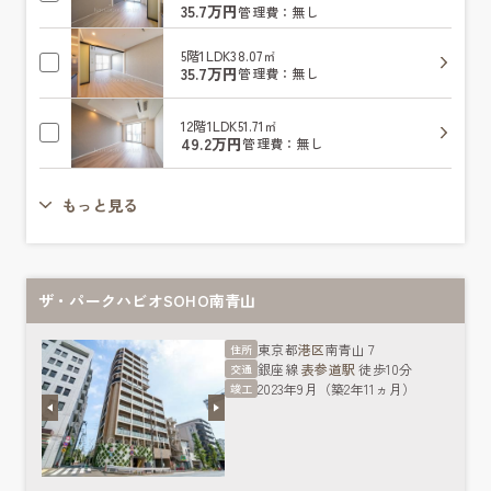
35.7万円
管理費：無し
5階
1LDK
38.07㎡
35.7万円
管理費：無し
12階
1LDK
51.71㎡
49.2万円
管理費：無し
もっと見る
ザ・パークハビオSOHO南青山
東京都
港区
南青山７
住所
銀座線
表参道駅
徒歩10分
交通
2023年9月（築2年11ヵ月）
竣工