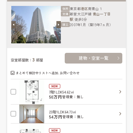
東京都
港区
南青山１
住所
都営大江戸線
青山一丁目
交通
駅
徒歩3分
2007年1月（築19年7ヵ月）
竣工
建物・空室一覧
3
空室部屋数：
部屋
まとめて検討中リストへ追加､お問い合わせ
NEW
7階
1LDK
54.62㎡
50万円
管理費：無し
23階
1LDK
64.73㎡
54万円
管理費：無し
NEW