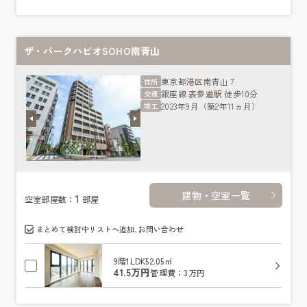
ザ・パークハビオSOHO南青山
東京都
港区
南青山７
住所
銀座線
表参道駅
徒歩10分
交通
2023年9月（築2年11ヵ月）
竣工
建物・空室一覧
1
空室部屋数：
部屋
まとめて検討中リストへ追加､お問い合わせ
9階
1LDK
52.05㎡
41.5万円
管理費：3万円