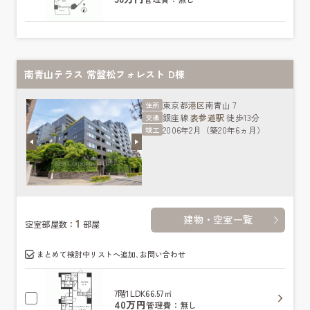
南青山テラス 常盤松フォレスト D棟
東京都
港区
南青山７
住所
銀座線
表参道駅
徒歩13分
交通
2006年2月（築20年6ヵ月）
竣工
建物・空室一覧
1
空室部屋数：
部屋
まとめて検討中リストへ追加､お問い合わせ
7階
1LDK
66.57㎡
40万円
管理費：無し