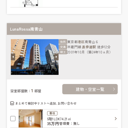
LunaRossa南青山
東京都
港区
南青山６
住所
半蔵門線
表参道駅
徒歩12分
交通
2001年10月（築24年10ヵ月）
竣工
建物・空室一覧
1
空室部屋数：
部屋
まとめて検討中リストへ追加､お問い合わせ
専任
5階
1LDK
74.21㎡
35万円
管理費：無し