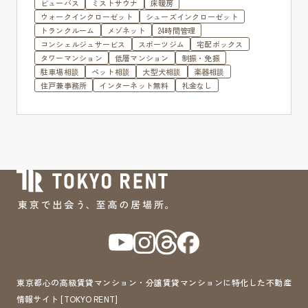
ビューバス
ミストサウナ
床暖房
ウォークインクローゼット
シューズインクローゼット
トランクルーム
メゾネット
24時間管理
コンシェルジュサービス
スポーツジム
宅配ボックス
タワーマンション
低層マンション
制振・免振
駐車場相談
ペット相談
大型犬相談
楽器相談
住戸兼事務所
インターネット無料
礼金なし
東京都心の高級賃貸マンション・分譲賃貸マンションに特化した不動産
情報サイト [TOKYO RENT]