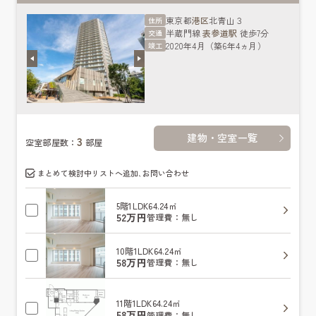
東京都
港区
北青山３
住所
半蔵門線
表参道駅
徒歩7分
交通
2020年4月（築6年4ヵ月）
竣工
建物・空室一覧
3
空室部屋数：
部屋
まとめて検討中リストへ追加､お問い合わせ
5階
1LDK
64.24㎡
52万円
管理費：無し
10階
1LDK
64.24㎡
58万円
管理費：無し
11階
1LDK
64.24㎡
58万円
管理費：無し