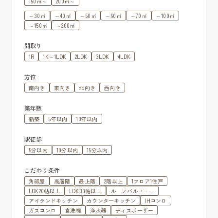
150㎡～
200㎡～
～30㎡
～40㎡
～50㎡
～60㎡
～70㎡
～100㎡
～150㎡
～200㎡
間取り
1R
1K～1LDK
2LDK
3LDK
4LDK
方位
南向き
東向き
北向き
西向き
築年数
新築
5年以内
10年以内
駅徒歩
5分以内
10分以内
15分以内
こだわり条件
角部屋
高層階
最上階
2階以上
1フロア1住戸
LDK20帖以上
LDK30帖以上
ルーフバルコニー
アイランドキッチン
カウンターキッチン
IHコンロ
ガスコンロ
食洗機
浄水器
ディスポーザー