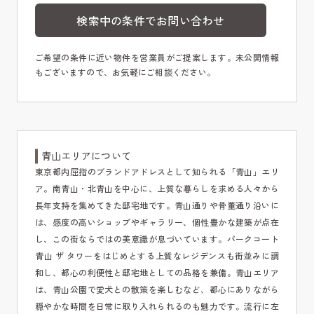
検索中の条件でお問い合わせ
ご希望の条件に近い物件を営業員がご提案します。未公開情報
もございますので、お気軽にご相談ください。
青山エリアについて
東京都内屈指のブランドアドレスとして知られる「青山」エリ
ア。南青山・北青山を中心に、上質な暮らしを求める人々から
長年支持を集めてきた邸宅地です。青山通りや骨董通り沿いに
は、感度の高いショップやギャラリー、個性豊かな建築が点在
し、この街ならではの美意識が息づいています。パークコート
青山 ザ タワーをはじめとする上質なレジデンスも街並みに調
和し、都心の利便性と邸宅地としての品格を兼備。青山エリア
は、青山公園で愛犬との散策を楽しむなど、都心にありながら
穏やかな時間を日常に取り入れられるのも魅力です。流行に左