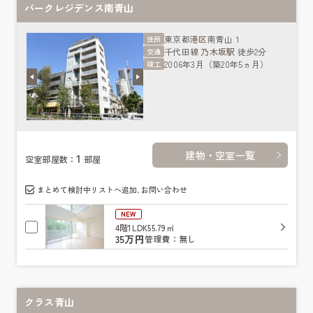
パークレジデンス南青山
東京都
港区
南青山１
住所
千代田線
乃木坂駅
徒歩2分
交通
2006年3月（築20年5ヵ月）
竣工
建物・空室一覧
1
空室部屋数：
部屋
まとめて検討中リストへ追加､お問い合わせ
NEW
4階
1LDK
55.79㎡
35万円
管理費：無し
クラス青山