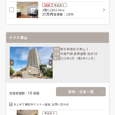
NEW
申込あり
3階
1LDK
53.94㎡
37万円
管理費：2万円
クラス青山
東京都
港区
北青山３
住所
半蔵門線
表参道駅
徒歩7分
交通
2020年4月（築6年4ヵ月）
竣工
建物・空室一覧
10
空室部屋数：
部屋
まとめて検討中リストへ追加､お問い合わせ
申込あり