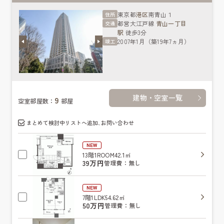
東京都
港区
南青山１
住所
都営大江戸線
青山一丁目
交通
駅
徒歩3分
2007年1月（築19年7ヵ月）
竣工
建物・空室一覧
9
空室部屋数：
部屋
まとめて検討中リストへ追加､お問い合わせ
NEW
13階
1ROOM
42.1㎡
39万円
管理費：無し
NEW
7階
1LDK
54.62㎡
50万円
管理費：無し