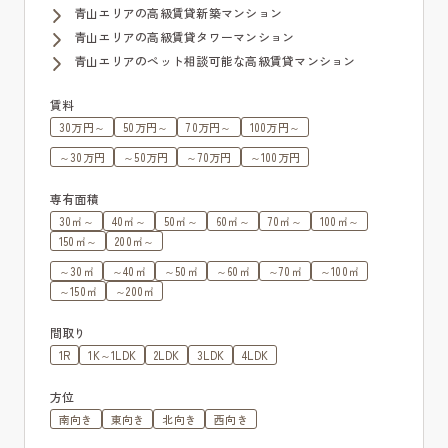
青山エリアの高級賃貸新築マンション
青山エリアの高級賃貸タワーマンション
青山エリアのペット相談可能な高級賃貸マンション
賃料
30万円～
50万円～
70万円～
100万円～
～30万円
～50万円
～70万円
～100万円
専有面積
30㎡～
40㎡～
50㎡～
60㎡～
70㎡～
100㎡～
150㎡～
200㎡～
～30㎡
～40㎡
～50㎡
～60㎡
～70㎡
～100㎡
～150㎡
～200㎡
間取り
1R
1K～1LDK
2LDK
3LDK
4LDK
方位
南向き
東向き
北向き
西向き