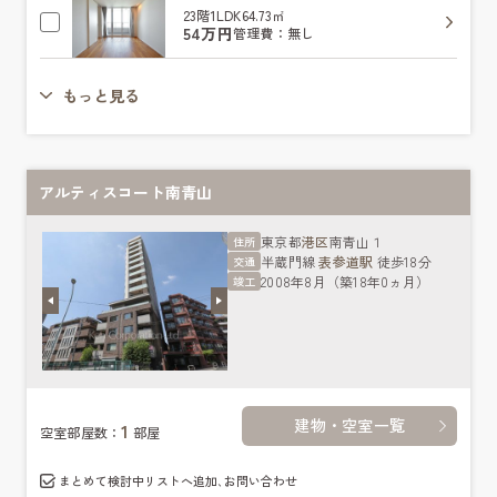
23階
1LDK
64.73㎡
54万円
管理費：無し
もっと見る
アルティスコート南青山
東京都
港区
南青山１
住所
半蔵門線
表参道駅
徒歩18分
交通
2008年8月（築18年0ヵ月）
竣工
建物・空室一覧
1
空室部屋数：
部屋
まとめて検討中リストへ追加､お問い合わせ