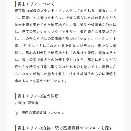
青山エリアについて
東京都内屈指のブランドアドレスとして知られる「青山」エリ
ア。南青山・北青山を中心に、上質な暮らしを求める人々から
長年支持を集めてきた邸宅地です。青山通りや骨董通り沿いに
は、感度の高いショップやギャラリー、個性豊かな建築が点在
し、この街ならではの美意識が息づいています。パークコート
青山 ザ タワーをはじめとする上質なレジデンスも街並みに調
和し、都心の利便性と邸宅地としての品格を兼備。青山エリア
は、青山公園で愛犬との散策を楽しむなど、都心にありながら
穏やかな時間を日常に取り入れられるのも魅力です。流行に左
右されない成熟した魅力を備え、住まう場所そのものに価値を
求める人々を惹きつけています。
青山エリアの該当住所
北青山, 南青山
港区の高級賃貸マンション
青山エリアの沿線・駅で高級賃貸マンションを探す