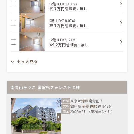
12階
1LDK
38.07㎡
35.7万円
管理費：無し
5階
1LDK
38.07㎡
35.7万円
管理費：無し
12階
1LDK
51.71㎡
49.2万円
管理費：無し
もっと見る
南青山テラス 常盤松フォレスト D棟
東京都
港区
南青山７
住所
銀座線
表参道駅
徒歩13分
交通
2006年2月（築20年6ヵ月）
竣工