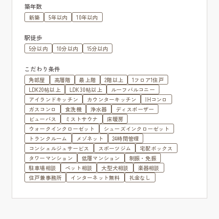
築年数
新築
5年以内
10年以内
駅徒歩
5分以内
10分以内
15分以内
こだわり条件
角部屋
高層階
最上階
2階以上
1フロア1住戸
LDK20帖以上
LDK30帖以上
ルーフバルコニー
アイランドキッチン
カウンターキッチン
IHコンロ
ガスコンロ
食洗機
浄水器
ディスポーザー
ビューバス
ミストサウナ
床暖房
ウォークインクローゼット
シューズインクローゼット
トランクルーム
メゾネット
24時間管理
コンシェルジュサービス
スポーツジム
宅配ボックス
タワーマンション
低層マンション
制振・免振
駐車場相談
ペット相談
大型犬相談
楽器相談
住戸兼事務所
インターネット無料
礼金なし