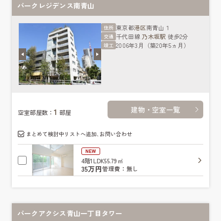
パークレジデンス南青山
東京都
港区
南青山１
住所
千代田線
乃木坂駅
徒歩2分
交通
2006年3月（築20年5ヵ月）
竣工
建物・空室一覧
1
空室部屋数：
部屋
まとめて検討中リストへ追加､お問い合わせ
NEW
4階
1LDK
55.79㎡
35万円
管理費：無し
パークアクシス青山一丁目タワー