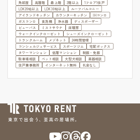
角部屋
高層階
最上階
2階以上
1フロア1住戸
LDK20帖以上
LDK30帖以上
ルーフバルコニー
アイランドキッチン
カウンターキッチン
IHコンロ
ガスコンロ
食洗機
浄水器
ディスポーザー
ビューバス
ミストサウナ
床暖房
ウォークインクローゼット
シューズインクローゼット
トランクルーム
メゾネット
24時間管理
コンシェルジュサービス
スポーツジム
宅配ボックス
タワーマンション
低層マンション
制振・免振
駐車場相談
ペット相談
大型犬相談
楽器相談
住戸兼事務所
インターネット無料
礼金なし