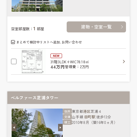
建物・空室一覧
1
空室部屋数：
部屋
まとめて検討中リストへ追加､お問い合わせ
NEW
31階
3LDK+WIC
78.18㎡
44万円
管理費：2万円
ベルファース芝浦タワー
東京都
港区
芝浦４
住所
山手線
田町駅
徒歩13分
交通
2010年8月（築16年0ヵ月）
竣工