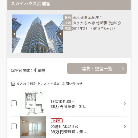
スカイハウス浜離宮
東京都
港区
海岸１
住所
ゆりかもめ線
竹芝駅
徒歩2分
交通
2011年3月（築15年5ヵ月）
竣工
建物・空室一覧
4
空室部屋数：
部屋
まとめて検討中リストへ追加､お問い合わせ
18階
1K
41.89㎡
38万円
管理費：無し
NEW
20階
1LDK
48.3㎡
39万円
管理費：無し