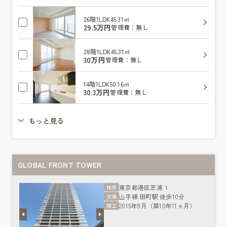
26階
1LDK
45.31㎡
29.5万円
管理費：無し
28階
1LDK
45.31㎡
30万円
管理費：無し
14階
1LDK
50.16㎡
30.3万円
管理費：無し
もっと見る
GLOBAL FRONT TOWER
東京都
港区
芝浦１
住所
山手線
田町駅
徒歩10分
交通
2015年9月（築10年11ヵ月）
竣工