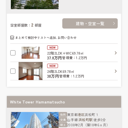
建物・空室一覧
2
空室部屋数：
部屋
まとめて検討中リストへ追加､お問い合わせ
NEW
22階
2LDK+WIC
69.78㎡
37.8万円
管理費：1.2万円
NEW
24階
2LDK
69.78㎡
38万円
管理費：1.2万円
White Tower Hamamatsucho
東京都
港区
浜松町１
住所
山手線
浜松町駅
徒歩3分
交通
2008年2月（築18年6ヵ月）
竣工