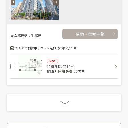
建物・空室一覧
1
空室部屋数：
部屋
まとめて検討中リストへ追加､お問い合わせ
NEW
19階
2LDK
67.98㎡
51.5万円
管理費：2万円