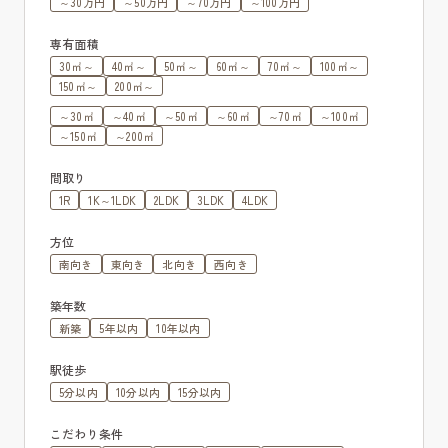
～30万円
～50万円
～70万円
～100万円
専有面積
30㎡～
40㎡～
50㎡～
60㎡～
70㎡～
100㎡～
150㎡～
200㎡～
～30㎡
～40㎡
～50㎡
～60㎡
～70㎡
～100㎡
～150㎡
～200㎡
間取り
1R
1K～1LDK
2LDK
3LDK
4LDK
方位
南向き
東向き
北向き
西向き
築年数
新築
5年以内
10年以内
駅徒歩
5分以内
10分以内
15分以内
こだわり条件