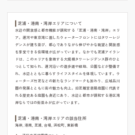
芝浦・港南・湾岸エリアについて
水辺の開放感と都市機能が調和する「芝浦・港南・湾岸」エリ
ア。運河や東京湾に面したウォーターフロントにはタワーレジ
デンスが建ち並び、都心でありながら伸びやかな眺望と開放感
を享受できる住環境が広がっています。なかでも芝浦アイラン
ドは、このエリアを象徴する大規模タワーレジデンス群のひと
つとして知られ、運河沿いの遊歩道や緑地、公園などが整備さ
れ、水辺とともに暮らすライフスタイルを体現しています。ウ
ォーターズ竹芝などの新たなランドマークも加わり、広域品川
圏の発展とともに街の魅力も向上。旧芝離宮恩賜庭園に代表さ
れる歴史ある庭園も身近にあり、水辺と都市が調和する港区湾
岸ならではの街並みが広がっています。
芝浦・港南・湾岸エリアの該当住所
海岸, 港南, 芝浦, 台場, 浜松町, 東新橋