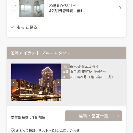
20階
1LDK
53.11㎡
42万円
管理費：無し
もっと見る
芝浦アイランド ブルームタワー
東京都
港区
芝浦４
住所
山手線
田町駅
徒歩9分
交通
2008年9月（築17年11ヵ月）
竣工
建物・空室一覧
18
空室部屋数：
部屋
まとめて検討中リストへ追加､お問い合わせ