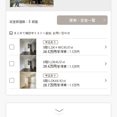
建物・空室一覧
3
空室部屋数：
部屋
まとめて検討中リストへ追加､お問い合わせ
申込あり
5階
1LDK+WIC
45.57㎡
28.5万円
管理費：1.5万円
8階
1LDK
45.57㎡
28.6万円
管理費：1.5万円
申込あり
5階
1LDK
48.92㎡
28.7万円
管理費：1.5万円