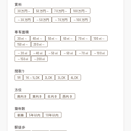
賃料
30万円～
50万円～
70万円～
100万円～
～30万円
～50万円
～70万円
～100万円
専有面積
30㎡～
40㎡～
50㎡～
60㎡～
70㎡～
100㎡～
150㎡～
200㎡～
～30㎡
～40㎡
～50㎡
～60㎡
～70㎡
～100㎡
～150㎡
～200㎡
間取り
1R
1K～1LDK
2LDK
3LDK
4LDK
方位
南向き
東向き
北向き
西向き
築年数
新築
5年以内
10年以内
駅徒歩