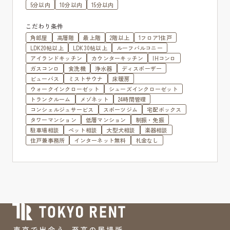
5分以内
10分以内
15分以内
こだわり条件
角部屋
高層階
最上階
2階以上
1フロア1住戸
LDK20帖以上
LDK30帖以上
ルーフバルコニー
アイランドキッチン
カウンターキッチン
IHコンロ
ガスコンロ
食洗機
浄水器
ディスポーザー
ビューバス
ミストサウナ
床暖房
ウォークインクローゼット
シューズインクローゼット
トランクルーム
メゾネット
24時間管理
コンシェルジュサービス
スポーツジム
宅配ボックス
タワーマンション
低層マンション
制振・免振
駐車場相談
ペット相談
大型犬相談
楽器相談
住戸兼事務所
インターネット無料
礼金なし