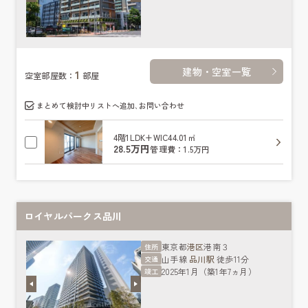
建物・空室一覧
1
空室部屋数：
部屋
まとめて検討中リストへ追加､お問い合わせ
4階
1LDK+WIC
44.01㎡
28.5万円
管理費：1.5万円
ロイヤルパークス品川
東京都
港区
港南３
住所
山手線
品川駅
徒歩11分
交通
2025年1月（築1年7ヵ月）
竣工