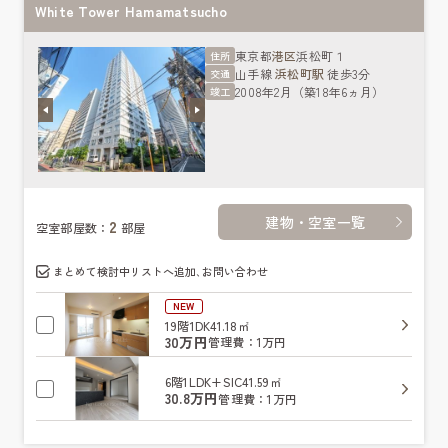
White Tower Hamamatsucho
東京都
港区
浜松町１
住所
山手線
浜松町駅
徒歩3分
交通
2008年2月（築18年6ヵ月）
竣工
建物・空室一覧
2
空室部屋数：
部屋
まとめて検討中リストへ追加､お問い合わせ
NEW
19階
1DK
41.18㎡
30万円
管理費：1万円
6階
1LDK+SIC
41.59㎡
30.8万円
管理費：1万円