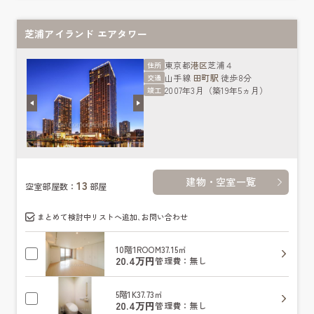
芝浦アイランド エアタワー
東京都
港区
芝浦４
住所
山手線
田町駅
徒歩8分
交通
2007年3月（築19年5ヵ月）
竣工
建物・空室一覧
13
空室部屋数：
部屋
まとめて検討中リストへ追加､お問い合わせ
10階
1ROOM
37.15㎡
20.4万円
管理費：無し
5階
1K
37.73㎡
20.4万円
管理費：無し