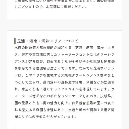
ご希望の条件に近い物件を営業員がご提案します。未公開情報
もございますので、お気軽にご相談ください。
芝浦・港南・湾岸エリアについて
水辺の開放感と都市機能が調和する「芝浦・港南・湾岸」エリ
ア。運河や東京湾に面したウォーターフロントにはタワーレジ
デンスが建ち並び、都心でありながら伸びやかな眺望と開放感
を享受できる住環境が広がっています。なかでも芝浦アイラン
ドは、このエリアを象徴する大規模タワーレジデンス群のひと
つとして知られ、運河沿いの遊歩道や緑地、公園などが整備さ
れ、水辺とともに暮らすライフスタイルを体現しています。ウ
ォーターズ竹芝などの新たなランドマークも加わり、広域品川
圏の発展とともに街の魅力も向上。旧芝離宮恩賜庭園に代表さ
れる歴史ある庭園も身近にあり、水辺と都市が調和する港区湾
岸ならではの街並みが広がっています。