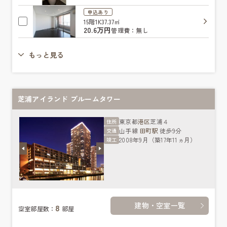
申込あり
15階
1K
37.37㎡
20.6万円
管理費：無し
もっと見る
芝浦アイランド ブルームタワー
東京都
港区
芝浦４
住所
山手線
田町駅
徒歩9分
交通
2008年9月（築17年11ヵ月）
竣工
建物・空室一覧
8
空室部屋数：
部屋