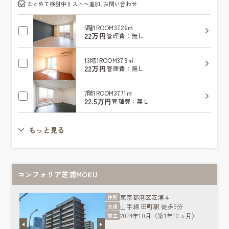
まとめて検討中リストへ追加､お問い合わせ
5階
1ROOM
37.26㎡
22万円
管理費：無し
13階
1ROOM
37.9㎡
22万円
管理費：無し
7階
1ROOM
37.71㎡
22.5万円
管理費：無し
もっと見る
コンフォリア芝浦MOKU
東京都
港区
芝浦４
住所
山手線
田町駅
徒歩9分
交通
2024年10月（築1年10ヵ月）
竣工