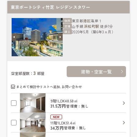
東京ポートシティ竹芝 レジデンスタワー
東京都
港区
海岸１
住所
山手線
浜松町駅
徒歩7分
交通
2020年5月（築6年3ヵ月）
竣工
建物・空室一覧
3
空室部屋数：
部屋
まとめて検討中リストへ追加､お問い合わせ
9階
1LDK
48.58㎡
31.5万円
管理費：無し
NEW
11階
1LDK
51.4㎡
34万円
管理費：無し