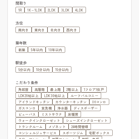
間取り
1R
1K～1LDK
2LDK
3LDK
4LDK
方位
南向き
東向き
北向き
西向き
築年数
新築
5年以内
10年以内
駅徒歩
5分以内
10分以内
15分以内
こだわり条件
角部屋
高層階
最上階
2階以上
1フロア1住戸
LDK20帖以上
LDK30帖以上
ルーフバルコニー
アイランドキッチン
カウンターキッチン
IHコンロ
ガスコンロ
食洗機
浄水器
ディスポーザー
ビューバス
ミストサウナ
床暖房
ウォークインクローゼット
シューズインクローゼット
トランクルーム
メゾネット
24時間管理
コンシェルジュサービス
スポーツジム
宅配ボックス