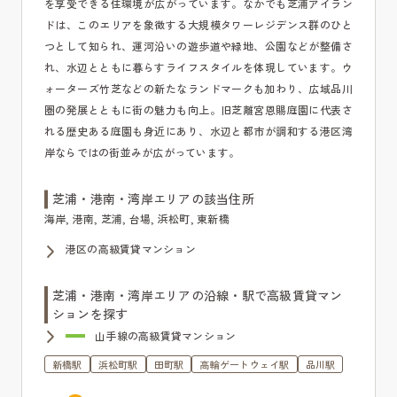
を享受できる住環境が広がっています。なかでも芝浦アイラン
ドは、このエリアを象徴する大規模タワーレジデンス群のひと
つとして知られ、運河沿いの遊歩道や緑地、公園などが整備さ
れ、水辺とともに暮らすライフスタイルを体現しています。ウ
ォーターズ竹芝などの新たなランドマークも加わり、広域品川
圏の発展とともに街の魅力も向上。旧芝離宮恩賜庭園に代表さ
れる歴史ある庭園も身近にあり、水辺と都市が調和する港区湾
岸ならではの街並みが広がっています。
芝浦・港南・湾岸エリアの該当住所
海岸, 港南, 芝浦, 台場, 浜松町, 東新橋
港区の高級賃貸マンション
芝浦・港南・湾岸エリアの沿線・駅で高級賃貸マン
ションを探す
山手線の高級賃貸マンション
新橋駅
浜松町駅
田町駅
高輪ゲートウェイ駅
品川駅