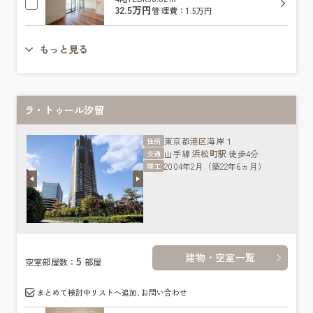
32.5万円
管理費：1.5万円
もっと見る
ラ・トゥール汐留
東京都
港区
海岸１
住所
山手線
浜松町駅
徒歩4分
交通
2004年2月（築22年6ヵ月）
竣工
建物・空室一覧
5
空室部屋数：
部屋
まとめて検討中リストへ追加､お問い合わせ