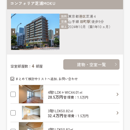
コンフォリア芝浦MOKU
東京都
港区
芝浦４
住所
山手線
田町駅
徒歩9分
交通
2024年10月（築1年10ヵ月）
竣工
建物・空室一覧
4
空室部屋数：
部屋
まとめて検討中リストへ追加､お問い合わせ
4階
1LDK+WIC
44.01㎡
28.5万円
管理費：1.5万円
3階
1LDK
50.82㎡
32.4万円
管理費：1.5万円
4階
1LDK
50.82㎡