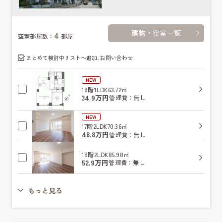
建物・空室一覧
4
空室部屋数：
部屋
まとめて検討中リストへ追加､お問い合わせ
NEW
18階
1LDK
63.72㎡
34.9万円
管理費：無し
NEW
17階
2LDK
70.36㎡
48.8万円
管理費：無し
18階
2LDK
85.98㎡
52.9万円
管理費：無し
もっと見る