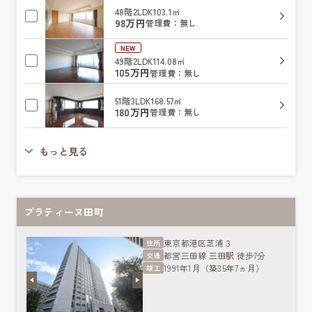
48階
2LDK
103.1㎡
98万円
管理費：無し
NEW
49階
2LDK
114.08㎡
105万円
管理費：無し
51階
3LDK
168.57㎡
180万円
管理費：無し
もっと見る
プラティーヌ田町
東京都
港区
芝浦３
住所
都営三田線
三田駅
徒歩7分
交通
1991年1月（築35年7ヵ月）
竣工