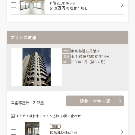
11階
2LDK
76.8㎡
51.9万円
管理費：無し
ブランズ芝浦
東京都
港区
芝浦４
住所
山手線
田町駅
徒歩14分
交通
2026年3月（築5ヵ月）
竣工
建物・空室一覧
2
空室部屋数：
部屋
まとめて検討中リストへ追加､お問い合わせ
新築
10階
2LDK
55.74㎡