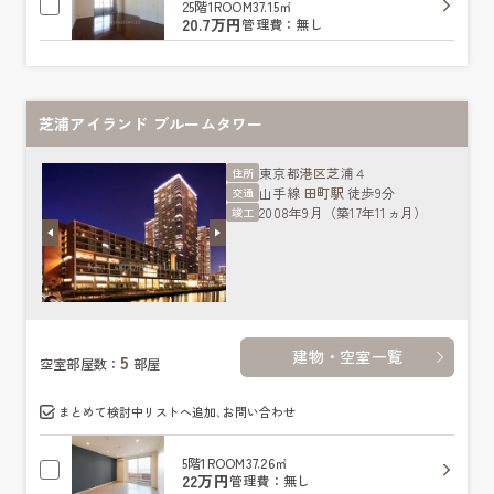
25階
1ROOM
37.15㎡
20.7万円
管理費：無し
芝浦アイランド ブルームタワー
東京都
港区
芝浦４
住所
山手線
田町駅
徒歩9分
交通
2008年9月（築17年11ヵ月）
竣工
建物・空室一覧
5
空室部屋数：
部屋
まとめて検討中リストへ追加､お問い合わせ
5階
1ROOM
37.26㎡
22万円
管理費：無し