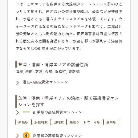
ドは、このエリアを象徴する大規模タワーレジデンス群のひと
つとして知られ、運河沿いの遊歩道や緑地、公園などが整備さ
れ、水辺とともに暮らすライフスタイルを体現しています。ウ
ォーターズ竹芝などの新たなランドマークも加わり、広域品川
圏の発展とともに街の魅力も向上。旧芝離宮恩賜庭園に代表さ
れる歴史ある庭園も身近にあり、水辺と都市が調和する港区湾
岸ならではの街並みが広がっています。
芝浦・港南・湾岸エリアの該当住所
海岸, 港南, 芝浦, 台場, 浜松町, 東新橋
港区の高級賃貸マンション
芝浦・港南・湾岸エリアの沿線・駅で高級賃貸マン
ションを探す
山手線の高級賃貸マンション
新橋駅
浜松町駅
田町駅
高輪ゲートウェイ駅
品川駅
銀座線の高級賃貸マンション