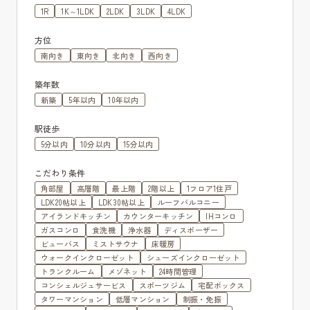
1R
1K～1LDK
2LDK
3LDK
4LDK
方位
南向き
東向き
北向き
西向き
築年数
新築
5年以内
10年以内
駅徒歩
5分以内
10分以内
15分以内
こだわり条件
角部屋
高層階
最上階
2階以上
1フロア1住戸
LDK20帖以上
LDK30帖以上
ルーフバルコニー
アイランドキッチン
カウンターキッチン
IHコンロ
ガスコンロ
食洗機
浄水器
ディスポーザー
ビューバス
ミストサウナ
床暖房
ウォークインクローゼット
シューズインクローゼット
トランクルーム
メゾネット
24時間管理
コンシェルジュサービス
スポーツジム
宅配ボックス
タワーマンション
低層マンション
制振・免振