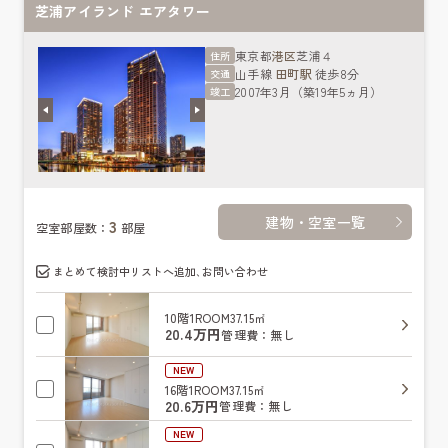
芝浦アイランド エアタワー
東京都
港区
芝浦４
住所
山手線
田町駅
徒歩8分
交通
2007年3月（築19年5ヵ月）
竣工
建物・空室一覧
3
空室部屋数：
部屋
まとめて検討中リストへ追加､お問い合わせ
10階
1ROOM
37.15㎡
20.4万円
管理費：無し
NEW
16階
1ROOM
37.15㎡
20.6万円
管理費：無し
NEW