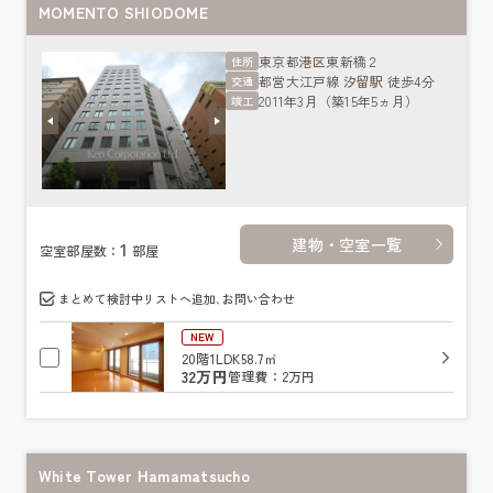
MOMENTO SHIODOME
東京都
港区
東新橋２
住所
都営大江戸線
汐留駅
徒歩4分
交通
2011年3月（築15年5ヵ月）
竣工
建物・空室一覧
1
空室部屋数：
部屋
まとめて検討中リストへ追加､お問い合わせ
NEW
20階
1LDK
58.7㎡
32万円
管理費：2万円
White Tower Hamamatsucho