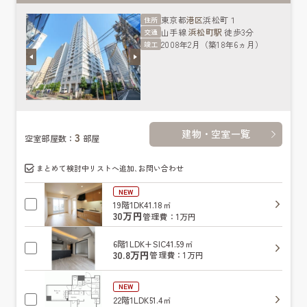
東京都
港区
浜松町１
住所
山手線
浜松町駅
徒歩3分
交通
2008年2月（築18年6ヵ月）
竣工
建物・空室一覧
3
空室部屋数：
部屋
まとめて検討中リストへ追加､お問い合わせ
NEW
19階
1DK
41.18㎡
30万円
管理費：1万円
6階
1LDK+SIC
41.59㎡
30.8万円
管理費：1万円
NEW
22階
1LDK
51.4㎡