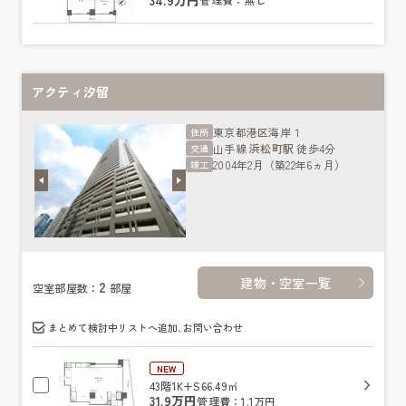
アクティ汐留
東京都
港区
海岸１
住所
山手線
浜松町駅
徒歩4分
交通
2004年2月（築22年6ヵ月）
竣工
建物・空室一覧
2
空室部屋数：
部屋
まとめて検討中リストへ追加､お問い合わせ
NEW
43階
1K+S
66.49㎡
31.9万円
管理費：1.1万円