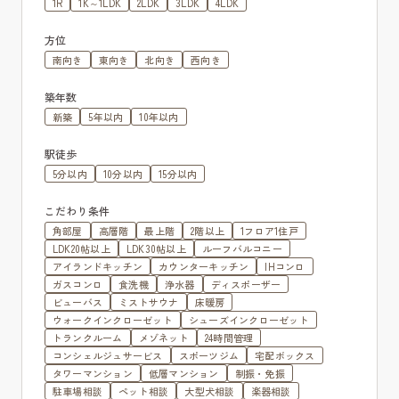
1R
1K～1LDK
2LDK
3LDK
4LDK
方位
南向き
東向き
北向き
西向き
築年数
新築
5年以内
10年以内
駅徒歩
5分以内
10分以内
15分以内
こだわり条件
角部屋
高層階
最上階
2階以上
1フロア1住戸
LDK20帖以上
LDK30帖以上
ルーフバルコニー
アイランドキッチン
カウンターキッチン
IHコンロ
ガスコンロ
食洗機
浄水器
ディスポーザー
ビューバス
ミストサウナ
床暖房
ウォークインクローゼット
シューズインクローゼット
トランクルーム
メゾネット
24時間管理
コンシェルジュサービス
スポーツジム
宅配ボックス
タワーマンション
低層マンション
制振・免振
駐車場相談
ペット相談
大型犬相談
楽器相談