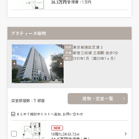
36.3万円
管理費：1万円
プラティーヌ田町
東京都
港区
芝浦３
住所
都営三田線
三田駅
徒歩7分
交通
1991年1月（築35年7ヵ月）
竣工
建物・空室一覧
1
空室部屋数：
部屋
まとめて検討中リストへ追加､お問い合わせ
NEW
18階
1LDK
63.72㎡
34.9万円
管理費：無し