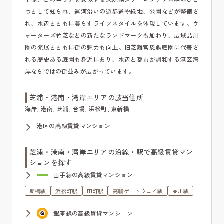
つとして知られ、運河沿いの遊歩道や緑地、公園などが整備さ
れ、水辺とともに暮らすライフスタイルを体現しています。ウ
ォーターズ竹芝などの新たなランドマークも加わり、広域品川
圏の発展とともに街の魅力も向上。旧芝離宮恩賜庭園に代表さ
れる歴史ある庭園も身近にあり、水辺と都市が調和する港区湾
岸ならではの街並みが広がっています。
芝浦・港南・湾岸エリアの該当住所
海岸, 港南, 芝浦, 台場, 浜松町, 東新橋
港区の高級賃貸マンション
芝浦・港南・湾岸エリアの沿線・駅で高級賃貸マン
ションを探す
山手線の高級賃貸マンション
新橋駅
浜松町駅
田町駅
高輪ゲートウェイ駅
品川駅
銀座線の高級賃貸マンション