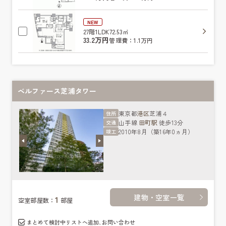
NEW
27階
1LDK
72.53㎡
33.2万円
管理費：1.1万円
ベルファース芝浦タワー
東京都
港区
芝浦４
住所
山手線
田町駅
徒歩13分
交通
2010年8月（築16年0ヵ月）
竣工
建物・空室一覧
1
空室部屋数：
部屋
まとめて検討中リストへ追加､お問い合わせ