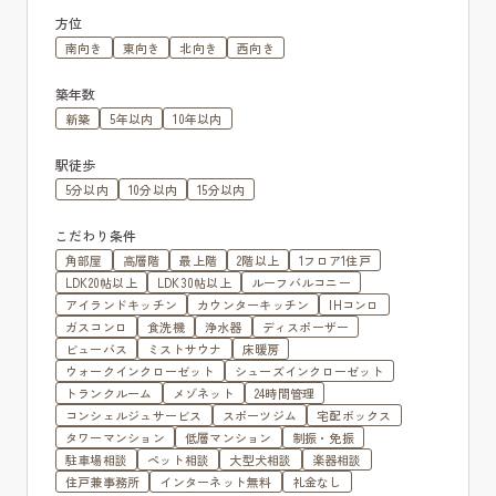
方位
南向き
東向き
北向き
西向き
築年数
新築
5年以内
10年以内
駅徒歩
5分以内
10分以内
15分以内
こだわり条件
角部屋
高層階
最上階
2階以上
1フロア1住戸
LDK20帖以上
LDK30帖以上
ルーフバルコニー
アイランドキッチン
カウンターキッチン
IHコンロ
ガスコンロ
食洗機
浄水器
ディスポーザー
ビューバス
ミストサウナ
床暖房
ウォークインクローゼット
シューズインクローゼット
トランクルーム
メゾネット
24時間管理
コンシェルジュサービス
スポーツジム
宅配ボックス
タワーマンション
低層マンション
制振・免振
駐車場相談
ペット相談
大型犬相談
楽器相談
住戸兼事務所
インターネット無料
礼金なし