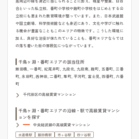
居周辺の緑を身近に感じられることに加え、暁星や雙葉、白百
合といった私立校、番町小学校や麹町小学校をはじめとする公
立校にも恵まれた教育環境が整っています。また、日本武道館
や国立劇場、科学技術館なども身近にあり、文化や学びに触れ
る機会が豊富なこともこのエリアの特徴です。こうした環境に
加え、良好な治安が保たれていることも、番町エリアならでは
の落ち着いた街の雰囲気につながっています。
千鳥ヶ淵・番町エリアの該当住所
飯田橋, 一番町, 紀尾井町, 九段北, 九段南, 麹町, 五番町, 三番
町, 永田町, 西神田, 二番町, 隼町, 平河町, 富士見, 四番町, 六番
町
千代田区の高級賃貸マンション
千鳥ヶ淵・番町エリアの沿線・駅で高級賃貸マンシ
ョンを探す
中央総武線の高級賃貸マンション
水道橋駅
飯田橋駅
市ヶ谷駅
四ツ谷駅