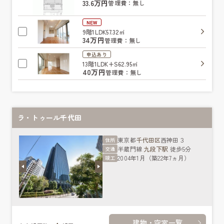
33.6万円
管理費：無し
NEW
9階
1LDK
57.32㎡
34万円
管理費：無し
申込あり
13階
1LDK+S
62.95㎡
40万円
管理費：無し
ラ・トゥール千代田
東京都
千代田区
西神田３
住所
半蔵門線
九段下駅
徒歩5分
交通
2004年1月（築22年7ヵ月）
竣工
建物・空室一覧