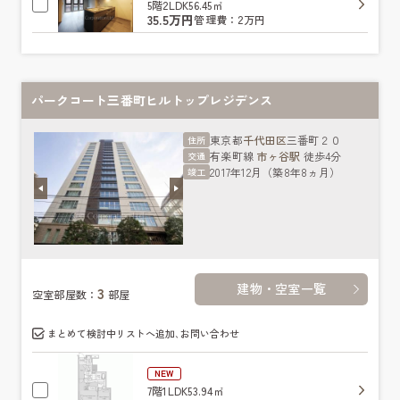
5階
2LDK
56.45㎡
35.5万円
管理費：2万円
パークコート三番町ヒルトップレジデンス
東京都
千代田区
三番町２０
住所
有楽町線
市ヶ谷駅
徒歩4分
交通
2017年12月（築8年8ヵ月）
竣工
建物・空室一覧
3
空室部屋数：
部屋
まとめて検討中リストへ追加､お問い合わせ
NEW
7階
1LDK
53.94㎡