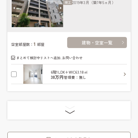
2019年3月（築7年5ヵ月）
竣工
建物・空室一覧
1
空室部屋数：
部屋
まとめて検討中リストへ追加､お問い合わせ
6階
1LDK+WIC
63.18㎡
38万円
管理費：無し