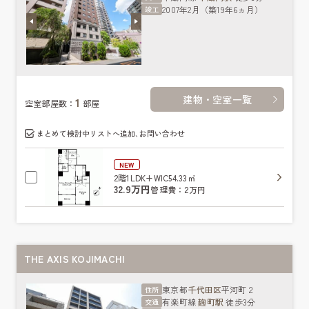
2007年2月（築19年6ヵ月）
竣工
建物・空室一覧
1
空室部屋数：
部屋
まとめて検討中リストへ追加､お問い合わせ
NEW
2階
1LDK+WIC
54.33㎡
32.9万円
管理費：2万円
THE AXIS KOJIMACHI
東京都
千代田区
平河町２
住所
有楽町線
麹町駅
徒歩3分
交通