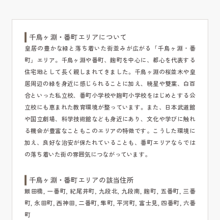
千鳥ヶ淵・番町エリアについて
皇居の豊かな緑と落ち着いた街並みが広がる「千鳥ヶ淵・番
町」エリア。千鳥ヶ淵や番町、麹町を中心に、都心を代表する
住宅地として長く親しまれてきました。千鳥ヶ淵の桜並木や皇
居周辺の緑を身近に感じられることに加え、暁星や雙葉、白百
合といった私立校、番町小学校や麹町小学校をはじめとする公
立校にも恵まれた教育環境が整っています。また、日本武道館
や国立劇場、科学技術館なども身近にあり、文化や学びに触れ
る機会が豊富なこともこのエリアの特徴です。こうした環境に
加え、良好な治安が保たれていることも、番町エリアならでは
の落ち着いた街の雰囲気につながっています。
千鳥ヶ淵・番町エリアの該当住所
飯田橋, 一番町, 紀尾井町, 九段北, 九段南, 麹町, 五番町, 三番
町, 永田町, 西神田, 二番町, 隼町, 平河町, 富士見, 四番町, 六番
町