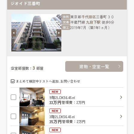
ジオイド三番町
東京都
千代田区
三番町３０
住所
半蔵門線
九段下駅
徒歩9分
交通
2019年7月（築7年1ヵ月）
竣工
建物・空室一覧
3
空室部屋数：
部屋
まとめて検討中リストへ追加､お問い合わせ
NEW
9階
2LDK
56.45㎡
33万円
管理費：2万円
NEW
3階
2LDK
56.45㎡
35万円
管理費：2万円
NEW