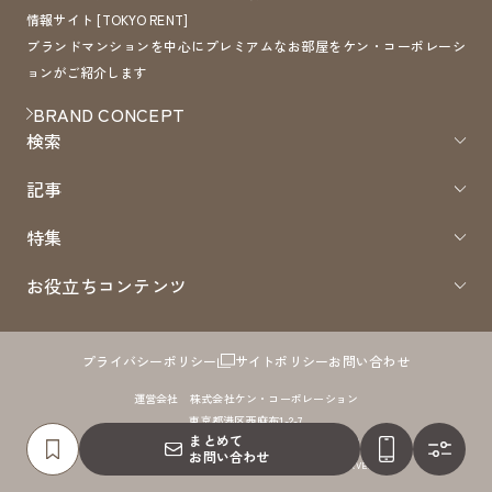
情報サイト [TOKYO RENT]
ブランドマンションを中心にプレミアムなお部屋をケン・コーポレーシ
ョンがご紹介します
BRAND CONCEPT
検索
記事
特集
お役立ちコンテンツ
プライバシーポリシー
サイトポリシー
お問い合わせ
運営会社 株式会社ケン・コーポレーション
東京都港区西麻布1-2-7
まとめて
免許番号：国土交通大臣（8）第4372号 取引形態：仲介
お問い合わせ
COPYRIGHTS 2005 - TokyoRent.JP ALL RIGHTS RESERVED.