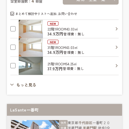
4
空室部屋数：
部屋
まとめて検討中リストへ追加､お問い合わせ
NEW
22階
1ROOM
43.03㎡
34.9万円
管理費：無し
NEW
31階
1ROOM
43.03㎡
34.9万円
管理費：無し
21階
1ROOM
54.25㎡
37.9万円
管理費：無し
もっと見る
LaSante一番町
東京都
千代田区
一番町２０
住所
半蔵門線
半蔵門駅
徒歩3分
交通