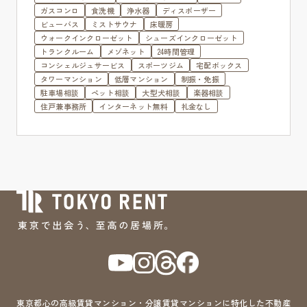
ガスコンロ
食洗機
浄水器
ディスポーザー
ビューバス
ミストサウナ
床暖房
ウォークインクローゼット
シューズインクローゼット
トランクルーム
メゾネット
24時間管理
コンシェルジュサービス
スポーツジム
宅配ボックス
タワーマンション
低層マンション
制振・免振
駐車場相談
ペット相談
大型犬相談
楽器相談
住戸兼事務所
インターネット無料
礼金なし
東京都心の高級賃貸マンション・分譲賃貸マンションに特化した不動産