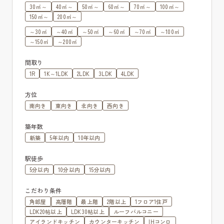
30㎡～
40㎡～
50㎡～
60㎡～
70㎡～
100㎡～
150㎡～
200㎡～
～30㎡
～40㎡
～50㎡
～60㎡
～70㎡
～100㎡
～150㎡
～200㎡
間取り
1R
1K～1LDK
2LDK
3LDK
4LDK
方位
南向き
東向き
北向き
西向き
築年数
新築
5年以内
10年以内
駅徒歩
5分以内
10分以内
15分以内
こだわり条件
角部屋
高層階
最上階
2階以上
1フロア1住戸
LDK20帖以上
LDK30帖以上
ルーフバルコニー
アイランドキッチン
カウンターキッチン
IHコンロ