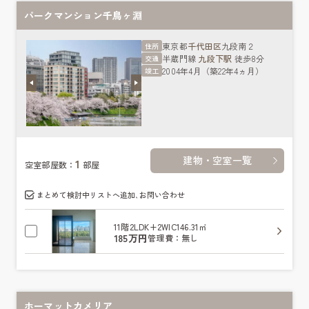
パークマンション千鳥ヶ淵
東京都
千代田区
九段南２
住所
半蔵門線
九段下駅
徒歩8分
交通
2004年4月（築22年4ヵ月）
竣工
建物・空室一覧
1
空室部屋数：
部屋
まとめて検討中リストへ追加､お問い合わせ
11階
2LDK+2WIC
146.31㎡
185万円
管理費：無し
ホーマットカメリア