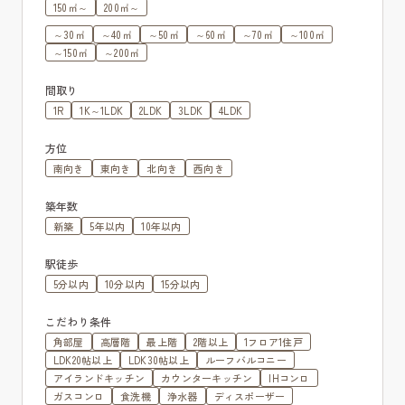
150㎡～
200㎡～
～30㎡
～40㎡
～50㎡
～60㎡
～70㎡
～100㎡
～150㎡
～200㎡
間取り
1R
1K～1LDK
2LDK
3LDK
4LDK
方位
南向き
東向き
北向き
西向き
築年数
新築
5年以内
10年以内
駅徒歩
5分以内
10分以内
15分以内
こだわり条件
角部屋
高層階
最上階
2階以上
1フロア1住戸
LDK20帖以上
LDK30帖以上
ルーフバルコニー
アイランドキッチン
カウンターキッチン
IHコンロ
ガスコンロ
食洗機
浄水器
ディスポーザー