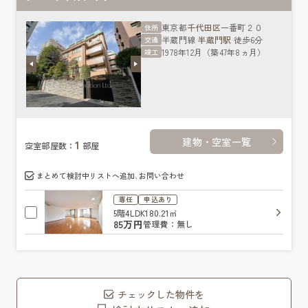
東京都
千代田区
一番町２０
住所
半蔵門線
半蔵門駅
徒歩6分
交通
1978年12月（築47年8ヵ月）
竣工
建物・空室一覧
1
空室部屋数：
部屋
まとめて検討中リストへ追加､お問い合わせ
専任
申込あり
5階
4LDK
180.21㎡
85万円
管理費：無し
チェックした物件を