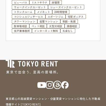
ビューバス
ミストサウナ
床暖房
ウォークインクローゼット
シューズインクローゼット
トランクルーム
メゾネット
24時間管理
コンシェルジュサービス
スポーツジム
宅配ボックス
タワーマンション
低層マンション
制振・免振
駐車場相談
ペット相談
大型犬相談
楽器相談
住戸兼事務所
インターネット無料
礼金なし
東京都心の高級賃貸マンション・分譲賃貸マンションに特化した不動産
情報サイト [TOKYO RENT]