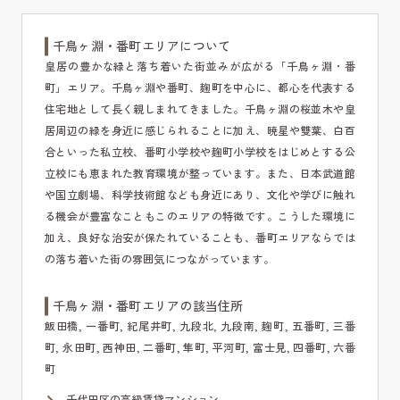
千鳥ヶ淵・番町エリアについて
皇居の豊かな緑と落ち着いた街並みが広がる「千鳥ヶ淵・番
町」エリア。千鳥ヶ淵や番町、麹町を中心に、都心を代表する
住宅地として長く親しまれてきました。千鳥ヶ淵の桜並木や皇
居周辺の緑を身近に感じられることに加え、暁星や雙葉、白百
合といった私立校、番町小学校や麹町小学校をはじめとする公
立校にも恵まれた教育環境が整っています。また、日本武道館
や国立劇場、科学技術館なども身近にあり、文化や学びに触れ
る機会が豊富なこともこのエリアの特徴です。こうした環境に
加え、良好な治安が保たれていることも、番町エリアならでは
の落ち着いた街の雰囲気につながっています。
千鳥ヶ淵・番町エリアの該当住所
飯田橋, 一番町, 紀尾井町, 九段北, 九段南, 麹町, 五番町, 三番
町, 永田町, 西神田, 二番町, 隼町, 平河町, 富士見, 四番町, 六番
町
千代田区の高級賃貸マンション