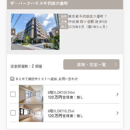
ザ・パークハウス千代田六番町
東京都
千代田区
六番町７
住所
中央線
四ツ谷駅
徒歩5分
交通
2025年8月（築1年0ヵ月）
竣工
建物・空室一覧
2
空室部屋数：
部屋
まとめて検討中リストへ追加､お問い合わせ
6階
3LDK
105.94㎡
120万円
管理費：無し
6階
3LDK
110.25㎡
120万円
管理費：無し