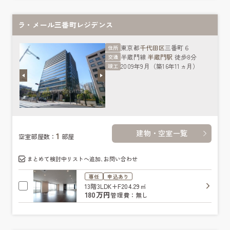
ラ・メール三番町レジデンス
東京都
千代田区
三番町６
住所
半蔵門線
半蔵門駅
徒歩8分
交通
2009年9月（築16年11ヵ月）
竣工
建物・空室一覧
1
空室部屋数：
部屋
まとめて検討中リストへ追加､お問い合わせ
専任
申込あり
13階
3LDK+F
204.29㎡
180万円
管理費：無し