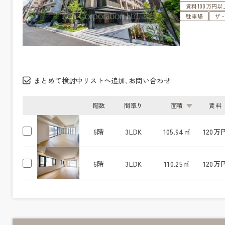
賃料100万円以
駐車場
ザ
まとめて検討中リストへ追加､お問い合わせ
階数
間取り
面積
賃料
6階
3LDK
105.94㎡
120万
6階
3LDK
110.25㎡
120万