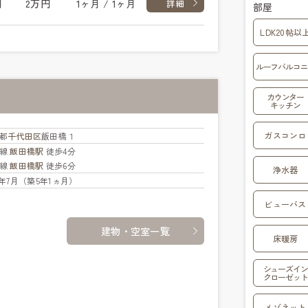
円
2万円
1ヶ月 / 1ヶ月
詳細
部屋
LDK20帖以
ルーフバルコニ
カウンター
キッチン
ガスコンロ
都
千代田区
飯田橋１
西線
飯田橋駅
徒歩4分
武線
飯田橋駅
徒歩6分
浄水器
21年7月（築5年1ヵ月）
ビューバス
建物・空室一覧
床暖房
シューズイン
クローゼット
メゾネット