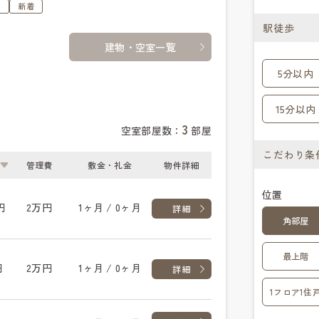
す
新着
駅徒歩
建物・空室一覧
5分以内
15分以内
3
空室部屋数：
部屋
こだわり条
管理費
敷金・礼金
物件詳細
位置
円
2万円
1ヶ月 / 0ヶ月
詳細
角部屋
最上階
円
2万円
1ヶ月 / 0ヶ月
詳細
1フロア1住