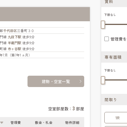
賃料
下限なし
都
千代田区
三番町３０
蔵門線
九段下駅
徒歩9分
管理費を
蔵門線
半蔵門駅
徒歩9分
楽町線
市ヶ谷駅
徒歩9分
19年7月（築7年1ヵ月）
専有面積
下限なし
建物・空室一覧
間取り
3
空室部屋数：
部屋
1R
管理費
敷金・礼金
物件詳細