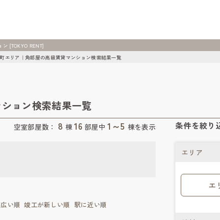
OKYO RENT]
町エリア｜角部屋の高級賃貸マンション検索結果一覧
ンション検索結果一覧
8
16
1～5
条件を絞り
空室部屋数：
棟
部屋中
棟を表示
エリア
エ
が広い順
竣工が新しい順
駅に近い順