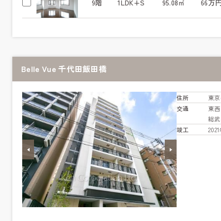
9階
1LDK+S
95.08㎡
66万
Belle Vue 千代田飯田橋
住所
東京
交通
東
総
竣工
20