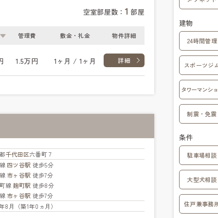
1
空室部屋数：
部屋
建物
管理費
敷金・礼金
物件詳細
24時間管理
円
1.5万円
1ヶ月 / 1ヶ月
詳細
スポーツジ
タワーマンショ
制震・免震
条件
都
千代田区
六番町７
駐車場相談
央線
四ツ谷駅
徒歩5分
武線
市ヶ谷駅
徒歩7分
大型犬相談
楽町線
麹町駅
徒歩8分
央線
市ヶ谷駅
徒歩7分
住戸兼事務
25年8月（築1年0ヵ月）