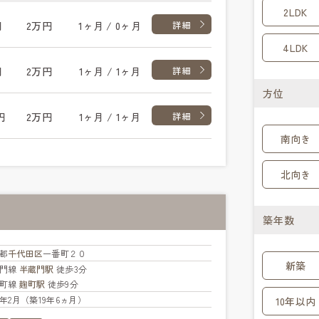
2LDK
円
2万円
1ヶ月 / 0ヶ月
詳細
4LDK
円
2万円
1ヶ月 / 1ヶ月
詳細
方位
円
2万円
1ヶ月 / 1ヶ月
詳細
南向き
北向き
築年数
都
千代田区
一番町２０
新築
蔵門線
半蔵門駅
徒歩3分
楽町線
麹町駅
徒歩9分
07年2月（築19年6ヵ月）
10年以内