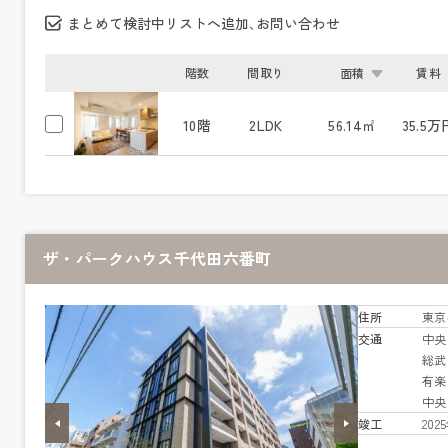
まとめて検討中リストへ追加､お問い合わせ
階数
間取り
面積
賃料
10階
2LDK
56.14㎡
35.5万
ザ・パークハウス千代田六番町
住所
東京
交通
中
総
有
中
竣工
20