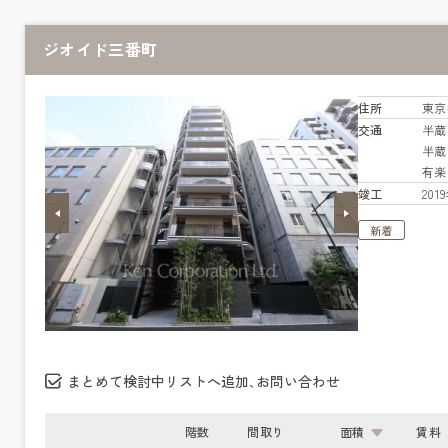
ジオイド三番町
住所
東京
交通
半
半
有
竣工
20
新着
まとめて検討中リストへ追加､お問い合わせ
階数
間取り
面積
賃料