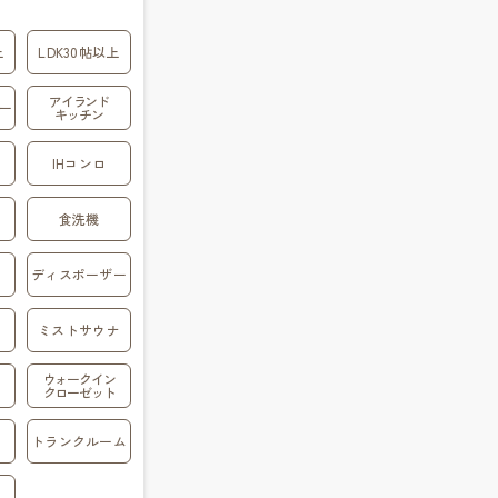
上
LDK30帖以上
アイランド
ー
キッチン
IHコンロ
食洗機
ディスポーザー
ミストサウナ
ウォークイン
クローゼット
トランクルーム