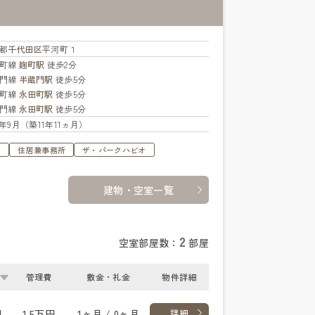
都
千代田区
平河町１
楽町線
麹町駅
徒歩2分
蔵門線
半蔵門駅
徒歩5分
楽町線
永田町駅
徒歩5分
蔵門線
永田町駅
徒歩5分
14年9月（築11年11ヵ月）
す
住居兼事務所
ザ・パークハビオ
建物・空室一覧
2
空室部屋数：
部屋
管理費
敷金・礼金
物件詳細
円
1.5万円
1ヶ月 / 0ヶ月
詳細