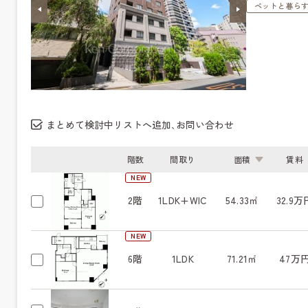
ペットと暮ら
まとめて検討中リストへ追加､お問い合わせ
階数
間取り
面積
賃料
NEW
2階
1LDK+WIC
54.33㎡
32.9万
NEW
6階
1LDK
71.21㎡
47万