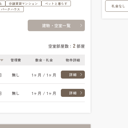
上
分譲賃貸マンション
ペットと暮らす
礼金なし
・パークハウス
建物・空室一覧
2
空室部屋数：
部屋
管理費
敷金・礼金
物件詳細
円
無し
1ヶ月 / 1ヶ月
詳細
円
無し
1ヶ月 / 1ヶ月
詳細