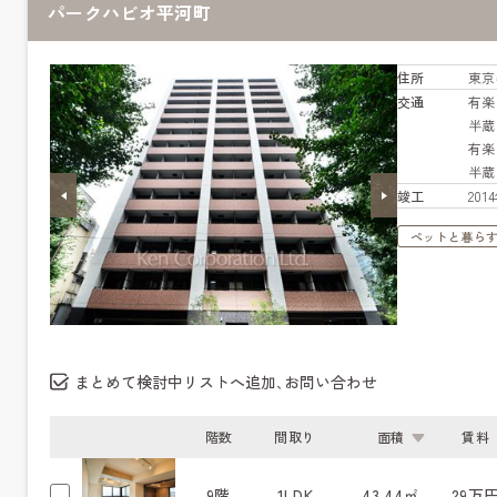
パークハビオ平河町
住所
東京
交通
有
半
有
半
竣工
20
ペットと暮ら
まとめて検討中リストへ追加､お問い合わせ
階数
間取り
面積
賃料
9階
1LDK
43.44㎡
29万