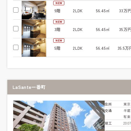
NEW
9階
2LDK
56.45㎡
33万
NEW
3階
2LDK
56.45㎡
35万
NEW
5階
2LDK
56.45㎡
35.5万
LaSante一番町
住所
東京
交通
半
有
竣工
20