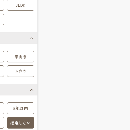
3LDK
東向き
西向き
5年以内
指定しない