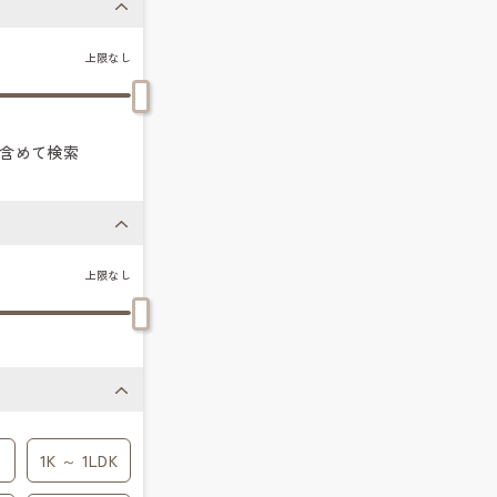
上限なし
含めて検索
上限なし
1K ～ 1LDK