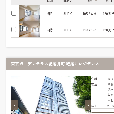
階数
間取り
面積
賃料
6階
3LDK
105.94㎡
120万
6階
3LDK
110.25㎡
120万
東京ガーデンテラス紀尾井町 紀尾井レジデンス
住所
東京
交通
半
銀
有
南
竣工
20