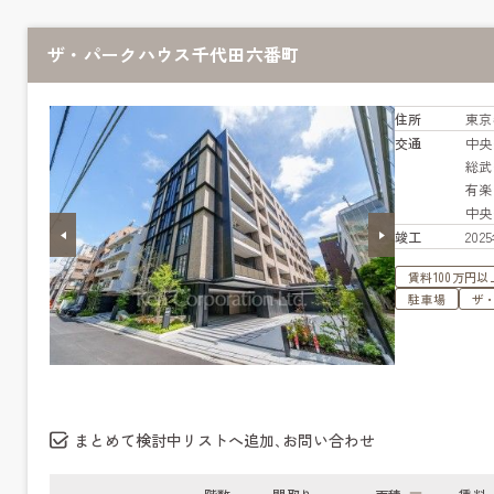
ザ・パークハウス千代田六番町
住所
東京
交通
中
総
有
中
竣工
20
賃料100万円以
駐車場
ザ
まとめて検討中リストへ追加､お問い合わせ