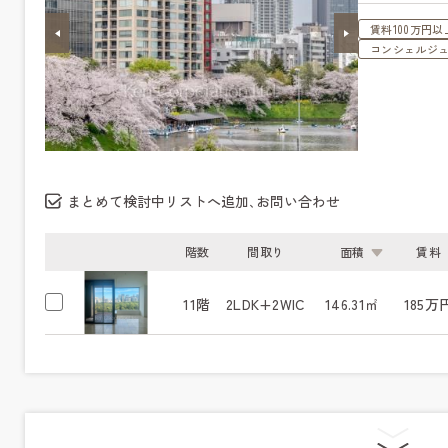
賃料100万円以
コンシェルジ
まとめて検討中リストへ追加､お問い合わせ
階数
間取り
面積
賃料
11階
2LDK+2WIC
146.31㎡
185万