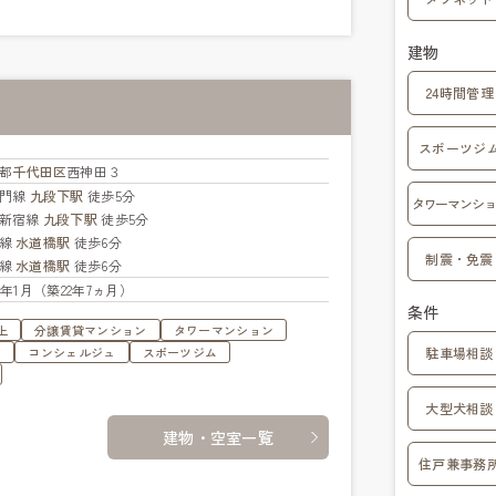
建物
24時間管理
スポーツジ
都
千代田区
西神田３
蔵門線
九段下駅
徒歩5分
タワーマンショ
新宿線
九段下駅
徒歩5分
央線
水道橋駅
徒歩6分
制震・免震
武線
水道橋駅
徒歩6分
04年1月（築22年7ヵ月）
条件
上
分譲賃貸マンション
タワーマンション
す
コンシェルジュ
スポーツジム
駐車場相談
大型犬相談
建物・空室一覧
住戸兼事務