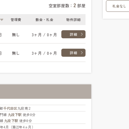
2
空室部屋数：
部屋
礼金なし
管理費
敷金・礼金
物件詳細
円
無し
3ヶ月 / 0ヶ月
詳細
円
無し
3ヶ月 / 0ヶ月
詳細
都
千代田区
九段南２
蔵門線
九段下駅
徒歩8分
西線
九段下駅
徒歩8分
04年4月（築22年4ヵ月）