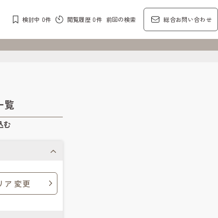
検討中
0
件
閲覧履歴
0
件
前回の検索
総合お問い合わせ
一覧
込む
リア 変更