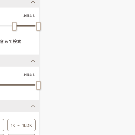
上限なし
含めて検索
上限なし
1K ～ 1LDK