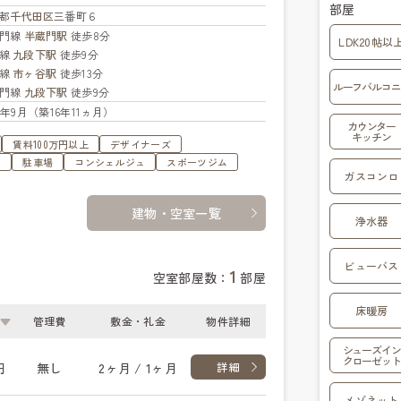
部屋
都
千代田区
三番町６
蔵門線
半蔵門駅
徒歩8分
LDK20帖以
西線
九段下駅
徒歩9分
武線
市ヶ谷駅
徒歩13分
ルーフバルコニ
蔵門線
九段下駅
徒歩9分
09年9月（築16年11ヵ月）
カウンター
キッチン
賃料100万円以上
デザイナーズ
す
駐車場
コンシェルジュ
スポーツジム
ガスコンロ
建物・空室一覧
浄水器
ビューバス
1
空室部屋数：
部屋
床暖房
管理費
敷金・礼金
物件詳細
シューズイン
クローゼット
円
無し
2ヶ月 / 1ヶ月
詳細
メゾネット