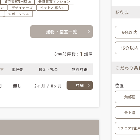
賃料100万円以上
分譲賃貸マンション
ョン
デザイナーズ
ペットと暮らす
駅徒歩
ュ
スポーツジム
建物・空室一覧
5分以内
15分以内
1
空室部屋数：
部屋
こだわり条
管理費
敷金・礼金
物件詳細
位置
円
無し
2ヶ月 / 0ヶ月
詳細
角部屋
最上階
1フロア1住