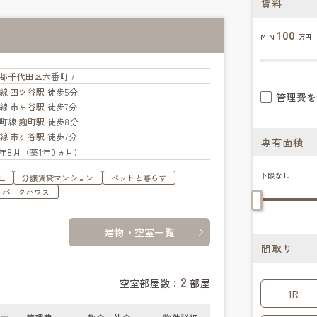
賃料
100
MIN
万円
都
千代田区
六番町７
央線
四ツ谷駅
徒歩5分
管理費を
武線
市ヶ谷駅
徒歩7分
楽町線
麹町駅
徒歩8分
央線
市ヶ谷駅
徒歩7分
専有面積
25年8月（築1年0ヵ月）
下限なし
上
分譲賃貸マンション
ペットと暮らす
・パークハウス
建物・空室一覧
間取り
2
空室部屋数：
部屋
1R