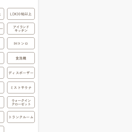
上
LDK30帖以上
アイランド
ー
キッチン
IHコンロ
食洗機
ディスポーザー
ミストサウナ
ウォークイン
クローゼット
トランクルーム