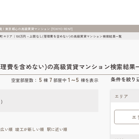
東京都心の高級賃貸マンション [TOKYO RENT]
町エリア｜100万円～上限なし(管理費を含めない)の高級賃貸マンション検索結果一覧
管理費を含めない)の高級賃貸マンション検索結果
5
7
1～5
条件を絞り
空室部屋数：
棟
部屋中
棟を表示
エリア
)
エ
が広い順
竣工が新しい順
駅に近い順