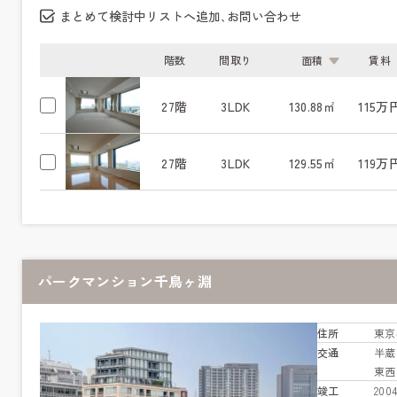
まとめて検討中リストへ追加､お問い合わせ
階数
間取り
面積
賃料
27階
3LDK
130.88㎡
115万
27階
3LDK
129.55㎡
119万
パークマンション千鳥ヶ淵
住所
東京
交通
半
東
竣工
20