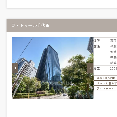
ラ・トゥール千代田
住所
東京
交通
半
都営
中
総
竣工
20
賃料100万円以
ペットと暮ら
ラ・トゥール