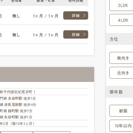
管理費
敷金・礼金
物件詳細
2LDK
円
無し
1ヶ月 / 1ヶ月
詳細
4LDK
円
無し
1ヶ月 / 1ヶ月
詳細
方位
南向き
北向き
築年数
都
千代田区
紀尾井町１
蔵門線
永田町駅
徒歩1分
座線
赤坂見附駅
徒歩4分
新築
楽町線
麹町駅
徒歩7分
北線
永田町駅
徒歩1分
16年5月（築10年3ヵ月）
10年以内