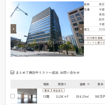
住所
東京
交通
半
東
総
半
竣工
20
KEN専任募集
ペットと暮ら
まとめて検討中リストへ追加､お問い合わせ
階数
間取り
面積
賃料
専任
申込あり
13階
3LDK+F
204.29㎡
180万