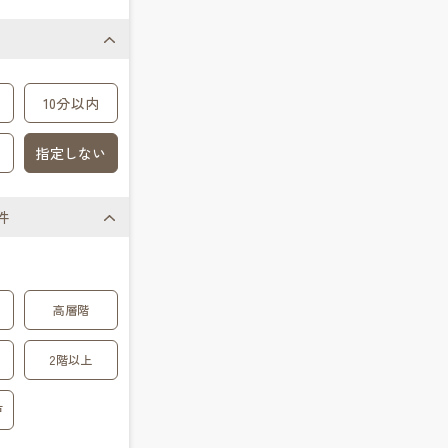
10分以内
指定しない
件
高層階
2階以上
戸