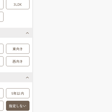
3LDK
東向き
西向き
5年以内
指定しない