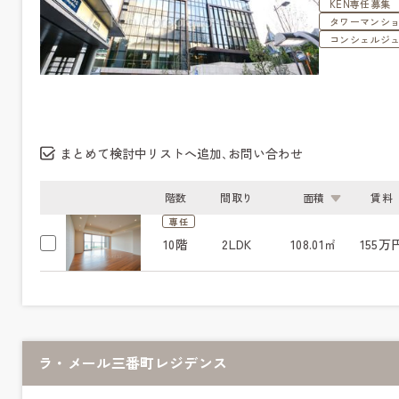
KEN専任募集
タワーマンシ
コンシェルジ
まとめて検討中リストへ追加､お問い合わせ
階数
間取り
面積
賃料
専任
10階
2LDK
108.01㎡
155万
ラ・メール三番町レジデンス