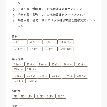
ン
千鳥ヶ淵・番町エリアの高級賃貸新築マンション
千鳥ヶ淵・番町エリアの高級賃貸タワーマンション
千鳥ヶ淵・番町エリアのペット相談可能な高級賃貸マンシ
ョン
賃料
30万円～
50万円～
70万円～
100万円～
～30万円
～50万円
～70万円
～100万円
専有面積
30㎡～
40㎡～
50㎡～
60㎡～
70㎡～
100㎡～
150㎡～
200㎡～
～30㎡
～40㎡
～50㎡
～60㎡
～70㎡
～100㎡
～150㎡
～200㎡
間取り
1R
1K～1LDK
2LDK
3LDK
4LDK
方位