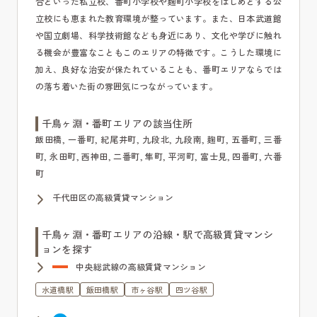
合といった私立校、番町小学校や麹町小学校をはじめとする公
立校にも恵まれた教育環境が整っています。また、日本武道館
や国立劇場、科学技術館なども身近にあり、文化や学びに触れ
る機会が豊富なこともこのエリアの特徴です。こうした環境に
加え、良好な治安が保たれていることも、番町エリアならでは
の落ち着いた街の雰囲気につながっています。
千鳥ヶ淵・番町エリアの該当住所
飯田橋, 一番町, 紀尾井町, 九段北, 九段南, 麹町, 五番町, 三番
町, 永田町, 西神田, 二番町, 隼町, 平河町, 富士見, 四番町, 六番
町
千代田区の高級賃貸マンション
千鳥ヶ淵・番町エリアの沿線・駅で高級賃貸マンシ
ョンを探す
中央総武線の高級賃貸マンション
水道橋駅
飯田橋駅
市ヶ谷駅
四ツ谷駅