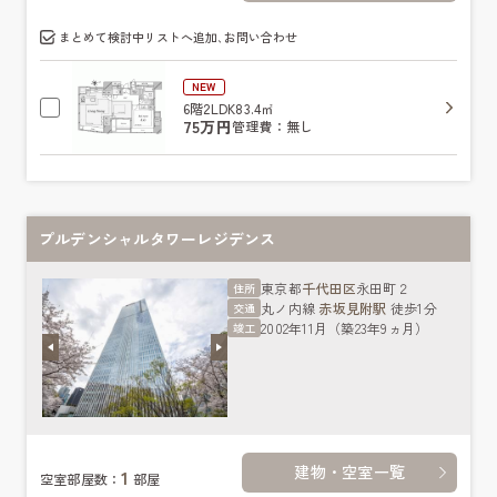
まとめて検討中リストへ追加､お問い合わせ
NEW
6階
2LDK
83.4㎡
75万円
管理費：無し
プルデンシャルタワーレジデンス
東京都
千代田区
永田町２
住所
丸ノ内線
赤坂見附駅
徒歩1分
交通
2002年11月（築23年9ヵ月）
竣工
建物・空室一覧
1
空室部屋数：
部屋