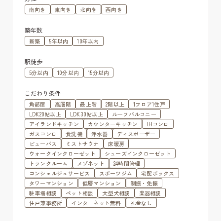
南向き
東向き
北向き
西向き
築年数
新築
5年以内
10年以内
駅徒歩
5分以内
10分以内
15分以内
こだわり条件
角部屋
高層階
最上階
2階以上
1フロア1住戸
LDK20帖以上
LDK30帖以上
ルーフバルコニー
アイランドキッチン
カウンターキッチン
IHコンロ
ガスコンロ
食洗機
浄水器
ディスポーザー
ビューバス
ミストサウナ
床暖房
ウォークインクローゼット
シューズインクローゼット
トランクルーム
メゾネット
24時間管理
コンシェルジュサービス
スポーツジム
宅配ボックス
タワーマンション
低層マンション
制振・免振
駐車場相談
ペット相談
大型犬相談
楽器相談
住戸兼事務所
インターネット無料
礼金なし