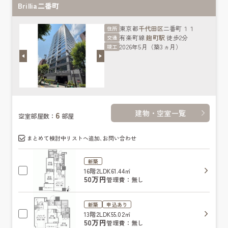
Brillia二番町
東京都
千代田区
二番町１１
住所
有楽町線
麹町駅
徒歩2分
交通
2026年5月（築3ヵ月）
竣工
建物・空室一覧
6
空室部屋数：
部屋
まとめて検討中リストへ追加､お問い合わせ
新築
16階
2LDK
61.44㎡
50万円
管理費：無し
新築
申込あり
13階
2LDK
55.02㎡
50万円
管理費：無し