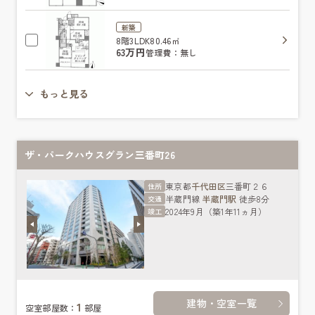
新築
8階
3LDK
80.46㎡
63万円
管理費：無し
もっと見る
ザ・パークハウスグラン三番町26
東京都
千代田区
三番町２６
住所
半蔵門線
半蔵門駅
徒歩8分
交通
2024年9月（築1年11ヵ月）
竣工
建物・空室一覧
1
空室部屋数：
部屋