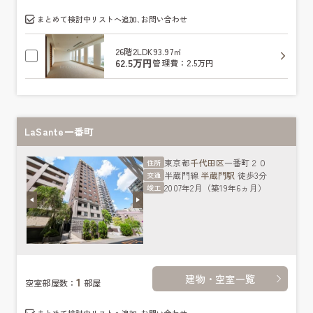
まとめて検討中リストへ追加､お問い合わせ
26階
2LDK
93.97㎡
62.5万円
管理費：2.5万円
LaSante一番町
東京都
千代田区
一番町２０
住所
半蔵門線
半蔵門駅
徒歩3分
交通
2007年2月（築19年6ヵ月）
竣工
建物・空室一覧
1
空室部屋数：
部屋