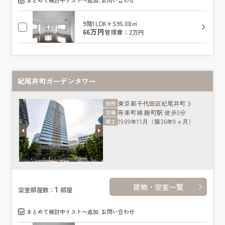
まとめて検討中リストへ追加､お問い合わせ
9階
1LDK+S
95.08㎡
66万円
管理費：2万円
紀尾井町ガーデンタワー
東京都
千代田区
紀尾井町３
住所
有楽町線
麹町駅
徒歩3分
交通
1989年11月（築36年9ヵ月）
竣工
建物・空室一覧
1
空室部屋数：
部屋
まとめて検討中リストへ追加､お問い合わせ