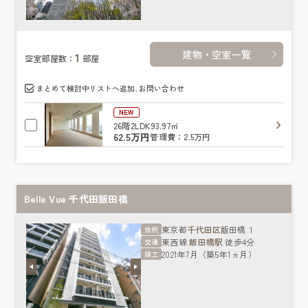
建物・空室一覧
1
空室部屋数：
部屋
まとめて検討中リストへ追加､お問い合わせ
NEW
26階
2LDK
93.97㎡
62.5万円
管理費：2.5万円
Belle Vue 千代田飯田橋
東京都
千代田区
飯田橋１
住所
東西線
飯田橋駅
徒歩4分
交通
2021年7月（築5年1ヵ月）
竣工