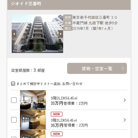
ジオイド三番町
東京都
千代田区
三番町３０
住所
半蔵門線
九段下駅
徒歩9分
交通
2019年7月（築7年1ヵ月）
竣工
建物・空室一覧
3
空室部屋数：
部屋
まとめて検討中リストへ追加､お問い合わせ
9階
2LDK
56.45㎡
33万円
管理費：2万円
NEW
3階
2LDK
56.45㎡
35万円
管理費：2万円
NEW