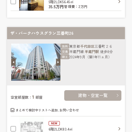
5階
2LDK
56.45㎡
35.5万円
管理費：2万円
ザ・パークハウスグラン三番町26
東京都
千代田区
三番町２６
住所
半蔵門線
半蔵門駅
徒歩8分
交通
2024年9月（築1年11ヵ月）
竣工
建物・空室一覧
1
空室部屋数：
部屋
まとめて検討中リストへ追加､お問い合わせ
NEW
6階
2LDK
83.4㎡