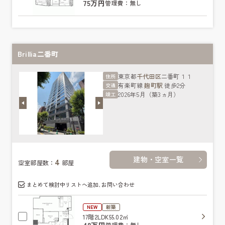
75万円
管理費：無し
Brillia二番町
東京都
千代田区
二番町１１
住所
有楽町線
麹町駅
徒歩2分
交通
2026年5月（築3ヵ月）
竣工
建物・空室一覧
4
空室部屋数：
部屋
まとめて検討中リストへ追加､お問い合わせ
NEW
新築
17階
2LDK
55.02㎡
48万円
管理費：無し