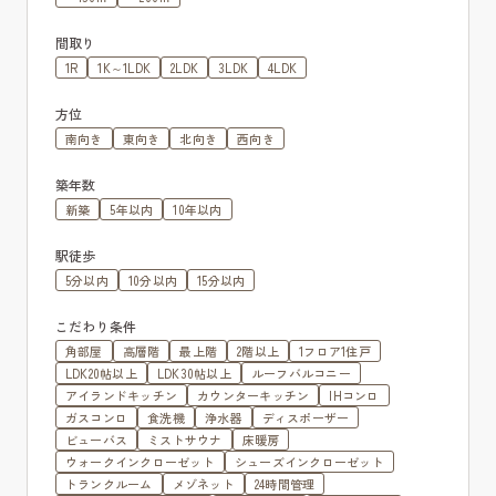
間取り
1R
1K～1LDK
2LDK
3LDK
4LDK
方位
南向き
東向き
北向き
西向き
築年数
新築
5年以内
10年以内
駅徒歩
5分以内
10分以内
15分以内
こだわり条件
角部屋
高層階
最上階
2階以上
1フロア1住戸
LDK20帖以上
LDK30帖以上
ルーフバルコニー
アイランドキッチン
カウンターキッチン
IHコンロ
ガスコンロ
食洗機
浄水器
ディスポーザー
ビューバス
ミストサウナ
床暖房
ウォークインクローゼット
シューズインクローゼット
トランクルーム
メゾネット
24時間管理