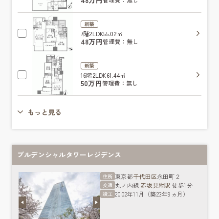
新築
7階
2LDK
55.02㎡
48万円
管理費：無し
新築
16階
2LDK
61.44㎡
50万円
管理費：無し
もっと見る
プルデンシャルタワーレジデンス
東京都
千代田区
永田町２
住所
丸ノ内線
赤坂見附駅
徒歩1分
交通
2002年11月（築23年9ヵ月）
竣工