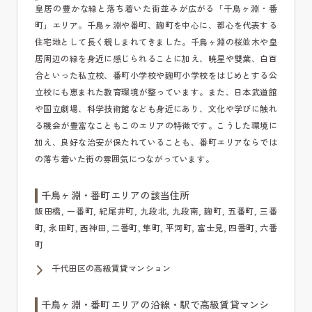
皇居の豊かな緑と落ち着いた街並みが広がる「千鳥ヶ淵・番
町」エリア。千鳥ヶ淵や番町、麹町を中心に、都心を代表する
住宅地として長く親しまれてきました。千鳥ヶ淵の桜並木や皇
居周辺の緑を身近に感じられることに加え、暁星や雙葉、白百
合といった私立校、番町小学校や麹町小学校をはじめとする公
立校にも恵まれた教育環境が整っています。また、日本武道館
や国立劇場、科学技術館なども身近にあり、文化や学びに触れ
る機会が豊富なこともこのエリアの特徴です。こうした環境に
加え、良好な治安が保たれていることも、番町エリアならでは
の落ち着いた街の雰囲気につながっています。
千鳥ヶ淵・番町エリアの該当住所
飯田橋, 一番町, 紀尾井町, 九段北, 九段南, 麹町, 五番町, 三番
町, 永田町, 西神田, 二番町, 隼町, 平河町, 富士見, 四番町, 六番
町
千代田区の高級賃貸マンション
千鳥ヶ淵・番町エリアの沿線・駅で高級賃貸マンシ