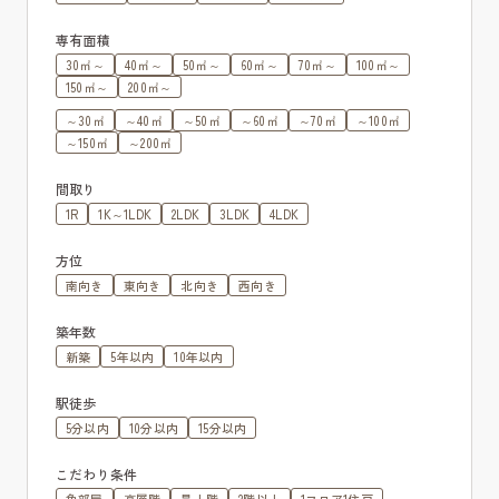
専有面積
30㎡～
40㎡～
50㎡～
60㎡～
70㎡～
100㎡～
150㎡～
200㎡～
～30㎡
～40㎡
～50㎡
～60㎡
～70㎡
～100㎡
～150㎡
～200㎡
間取り
1R
1K～1LDK
2LDK
3LDK
4LDK
方位
南向き
東向き
北向き
西向き
築年数
新築
5年以内
10年以内
駅徒歩
5分以内
10分以内
15分以内
こだわり条件
角部屋
高層階
最上階
2階以上
1フロア1住戸