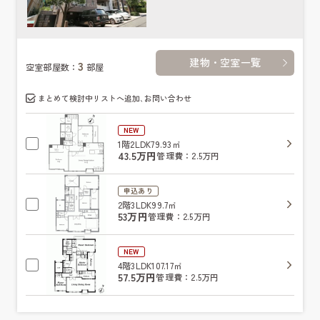
建物・空室一覧
3
空室部屋数：
部屋
まとめて検討中リストへ追加､お問い合わせ
NEW
1階
2LDK
79.93㎡
43.5万円
管理費：2.5万円
申込あり
2階
3LDK
99.7㎡
53万円
管理費：2.5万円
NEW
4階
3LDK
107.17㎡
57.5万円
管理費：2.5万円