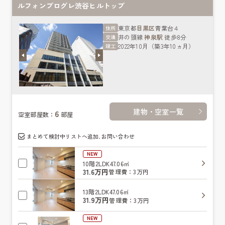
ルフォンプログレ渋谷ヒルトップ
東京都
目黒区
青葉台４
住所
井の頭線
神泉駅
徒歩8分
交通
2022年10月（築3年10ヵ月）
竣工
建物・空室一覧
6
空室部屋数：
部屋
まとめて検討中リストへ追加､お問い合わせ
NEW
10階
2LDK
47.06㎡
31.6万円
管理費：3万円
13階
2LDK
47.06㎡
31.9万円
管理費：3万円
NEW