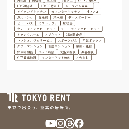
LDK20帖以上
LDK30帖以上
ルーフバルコニー
アイランドキッチン
カウンターキッチン
IHコンロ
ガスコンロ
食洗機
浄水器
ディスポーザー
ビューバス
ミストサウナ
床暖房
ウォークインクローゼット
シューズインクローゼット
トランクルーム
メゾネット
24時間管理
コンシェルジュサービス
スポーツジム
宅配ボックス
タワーマンション
低層マンション
制振・免振
駐車場相談
ペット相談
大型犬相談
楽器相談
住戸兼事務所
インターネット無料
礼金なし