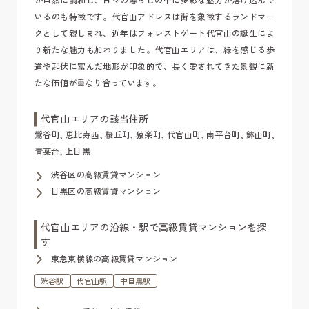
いるのも特徴です。代官山アドレスは街を象徴するランドマー
クとして親しまれ、近年はフォレストゲート代官山の誕生によ
り新たな魅力も加わりました。代官山エリアは、緑を感じる歩
道や起伏に富んだ地形が印象的で、長く愛されてきた景観に新
たな価値が重なり合っています。
代官山エリアの該当住所
鶯谷町, 恵比寿西, 桜丘町, 猿楽町, 代官山町, 南平台町, 鉢山町,
青葉台, 上目黒
渋谷区の高級賃貸マンション
目黒区の高級賃貸マンション
代官山エリアの沿線・駅で高級賃貸マンションを探
す
東急東横線の高級賃貸マンション
渋谷駅
代官山駅
中目黒駅