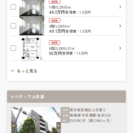
NEW
11階
1LDK
50㎡
48.3万円
管理費：1.5万円
NEW
4階
1LDK
50㎡
49.1万円
管理費：1.5万円
NEW
8階
2LDK
55.07㎡
50万円
管理費：1.5万円
もっと見る
レジディア上目黒
東京都
目黒区
上目黒５
住所
東横線
中目黒駅
徒歩12分
交通
1993年2月（築33年6ヵ月）
竣工