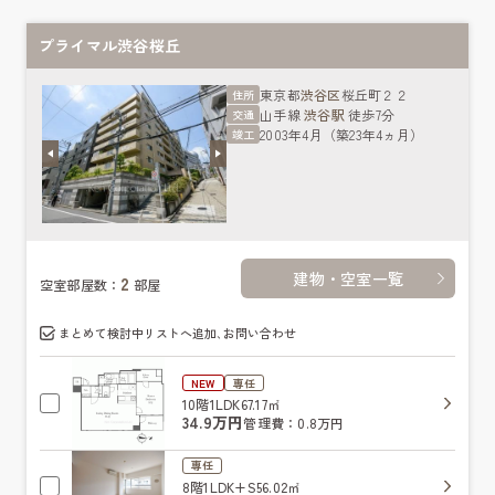
プライマル渋谷桜丘
東京都
渋谷区
桜丘町２２
住所
山手線
渋谷駅
徒歩7分
交通
2003年4月（築23年4ヵ月）
竣工
建物・空室一覧
2
空室部屋数：
部屋
まとめて検討中リストへ追加､お問い合わせ
NEW
専任
10階
1LDK
67.17㎡
34.9万円
管理費：0.8万円
専任
8階
1LDK+S
56.02㎡