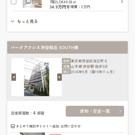
7階
2LDK
49.58㎡
34.9万円
管理費：3万円
もっと見る
パークアクシス渋谷桜丘 SOUTH棟
東京都
渋谷区
桜丘町８
住所
山手線
渋谷駅
徒歩5分
交通
2006年9月（築19年11ヵ月）
竣工
建物・空室一覧
4
空室部屋数：
部屋
まとめて検討中リストへ追加､お問い合わせ