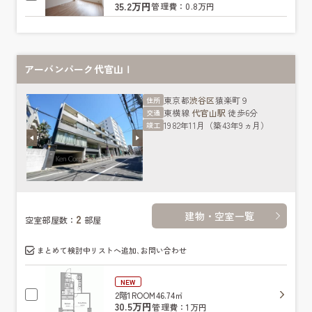
35.2万円
管理費：0.8万円
アーバンパーク代官山Ⅰ
東京都
渋谷区
猿楽町９
住所
東横線
代官山駅
徒歩6分
交通
1982年11月（築43年9ヵ月）
竣工
建物・空室一覧
2
空室部屋数：
部屋
まとめて検討中リストへ追加､お問い合わせ
NEW
2階
1ROOM
46.74㎡
30.5万円
管理費：1万円