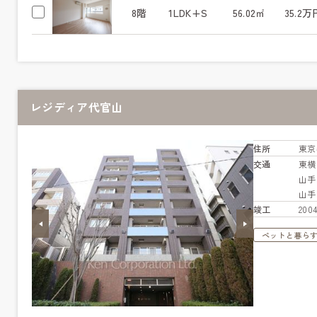
8階
1LDK+S
56.02㎡
35.2万
レジディア代官山
住所
東京
交通
東
山
山
竣工
20
ペットと暮ら