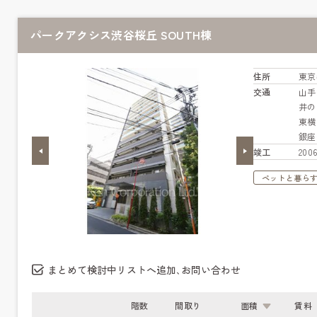
パークアクシス渋谷桜丘 SOUTH棟
住所
東京
交通
山
井
東
銀
竣工
20
ペットと暮ら
まとめて検討中リストへ追加､お問い合わせ
階数
間取り
面積
賃料