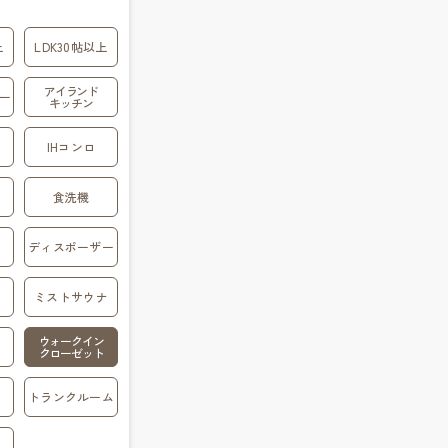
上
LDK30帖以上
アイランド
ー
キッチン
IHコンロ
食洗機
ディスポーザー
ミストサウナ
ウォークイン
クローゼット
トランクルーム