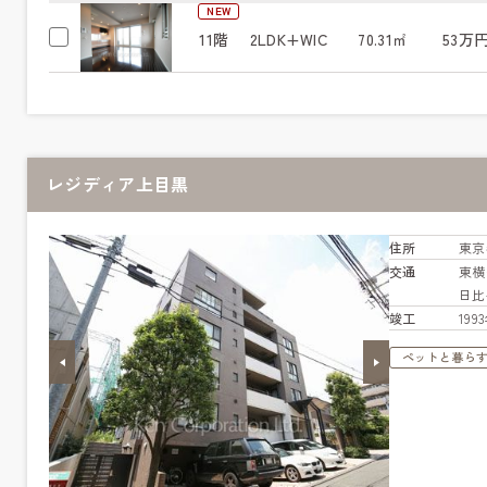
NEW
11階
2LDK+WIC
70.31㎡
53万
レジディア上目黒
住所
東京
交通
東
日
竣工
19
ペットと暮ら