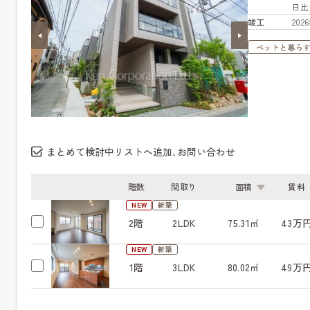
日
竣工
20
ペットと暮ら
まとめて検討中リストへ追加､お問い合わせ
階数
間取り
面積
賃料
NEW
新築
2階
2LDK
75.31㎡
43万
NEW
新築
1階
3LDK
80.02㎡
49万