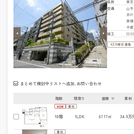
住所
東京
交通
山
井
東
半
竣工
20
KEN専任募集
まとめて検討中リストへ追加､お問い合わせ
階数
間取り
面積
賃料
NEW
専任
10階
1LDK
67.17㎡
34.9万
専任