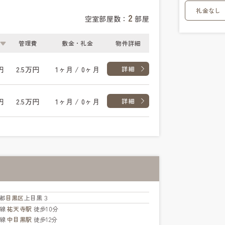
礼金なし
2
空室部屋数：
部屋
管理費
敷金・礼金
物件詳細
円
2.5万円
1ヶ月 / 0ヶ月
詳細
円
2.5万円
1ヶ月 / 0ヶ月
詳細
都
目黒区
上目黒３
横線
祐天寺駅
徒歩10分
横線
中目黒駅
徒歩12分