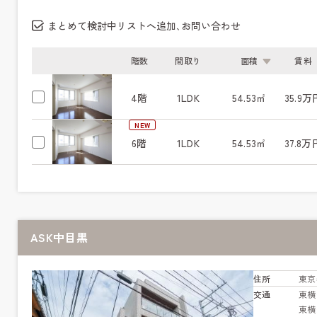
まとめて検討中リストへ追加､お問い合わせ
階数
間取り
面積
賃料
4階
1LDK
54.53㎡
35.9万
NEW
6階
1LDK
54.53㎡
37.8万
ASK中目黒
住所
東京
交通
東
東