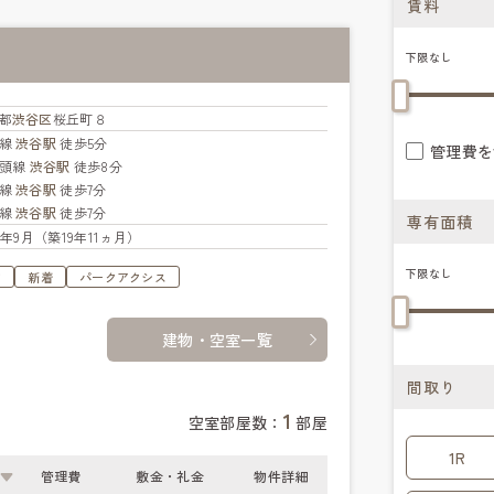
賃料
下限なし
都
渋谷区
桜丘町８
手線
渋谷駅
徒歩5分
管理費を
の頭線
渋谷駅
徒歩8分
横線
渋谷駅
徒歩7分
座線
渋谷駅
徒歩7分
専有面積
06年9月（築19年11ヵ月）
下限なし
す
新着
パークアクシス
建物・空室一覧
間取り
1
空室部屋数：
部屋
1R
管理費
敷金・礼金
物件詳細