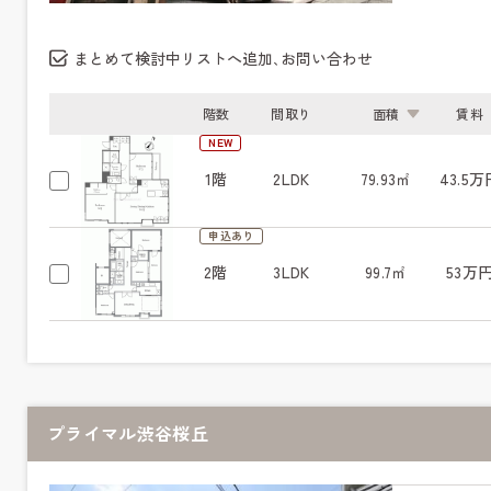
まとめて検討中リストへ追加､お問い合わせ
階数
間取り
面積
賃料
NEW
1階
2LDK
79.93㎡
43.5万
申込あり
2階
3LDK
99.7㎡
53万
プライマル渋谷桜丘