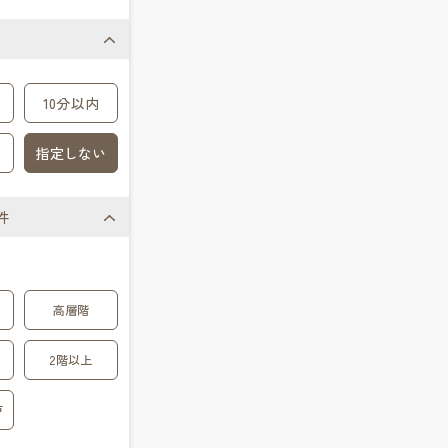
10分以内
指定しない
件
高層階
2階以上
戸