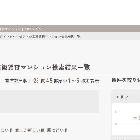
ション [TOKYO RENT]
クインクローゼットの高級賃貸マンション検索結果一覧
高級賃貸マンション検索結果一覧
23
45
1～5
条件を絞り
空室部屋数：
棟
部屋中
棟を表示
エリア
エ
が広い順
竣工が新しい順
駅に近い順