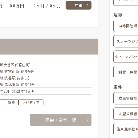
円
0.8万円
1ヶ月 / 0ヶ月
詳細
建物
24時間管理
スポーツジ
タワーマンショ
都
渋谷区
代官山町１
横線
代官山駅
徒歩9分
制震・免震
手線
渋谷駅
徒歩5分
手線
恵比寿駅
徒歩11分
条件
04年9月（築21年11ヵ月）
駐車場相談
す
新着
レジディア
大型犬相談
建物・空室一覧
住戸兼事務