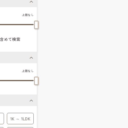
上限なし
含めて検索
上限なし
1K ～ 1LDK