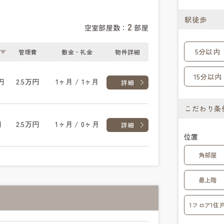
駅徒歩
2
空室部屋数：
部屋
5分以内
管理費
敷金・礼金
物件詳細
15分以内
円
2.5万円
1ヶ月 / 1ヶ月
詳細
こだわり条
円
2.5万円
1ヶ月 / 0ヶ月
詳細
位置
角部屋
最上階
1フロア1住