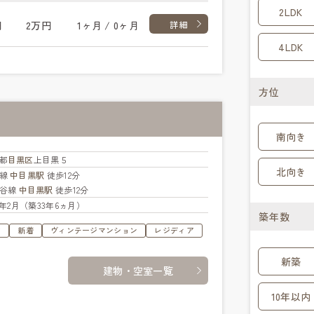
2LDK
円
2万円
1ヶ月 / 0ヶ月
詳細
4LDK
方位
南向き
都
目黒区
上目黒５
北向き
横線
中目黒駅
徒歩12分
比谷線
中目黒駅
徒歩12分
93年2月（築33年6ヵ月）
築年数
す
新着
ヴィンテージマンション
レジディア
新築
建物・空室一覧
10年以内