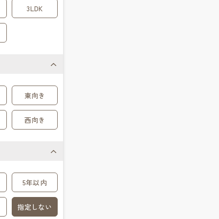
3LDK
東向き
西向き
5年以内
指定しない