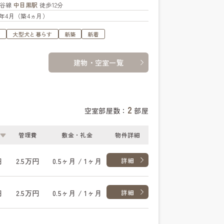
比谷線
中目黒駅
徒歩12分
26年4月（築4ヵ月）
す
大型犬と暮らす
新築
新着
建物・空室一覧
2
空室部屋数：
部屋
管理費
敷金・礼金
物件詳細
円
2.5万円
0.5ヶ月 / 1ヶ月
詳細
円
2.5万円
0.5ヶ月 / 1ヶ月
詳細