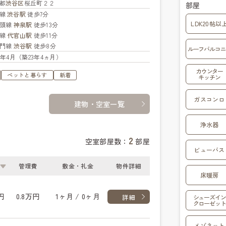
都
渋谷区
桜丘町２２
部屋
手線
渋谷駅
徒歩7分
LDK20帖以
の頭線
神泉駅
徒歩13分
横線
代官山駅
徒歩11分
蔵門線
渋谷駅
徒歩8分
ルーフバルコニ
03年4月（築23年4ヵ月）
カウンター
ペットと暮らす
新着
キッチン
ガスコンロ
建物・空室一覧
浄水器
2
空室部屋数：
部屋
ビューバス
管理費
敷金・礼金
物件詳細
床暖房
円
0.8万円
1ヶ月 / 0ヶ月
詳細
シューズイン
クローゼット
メゾネット