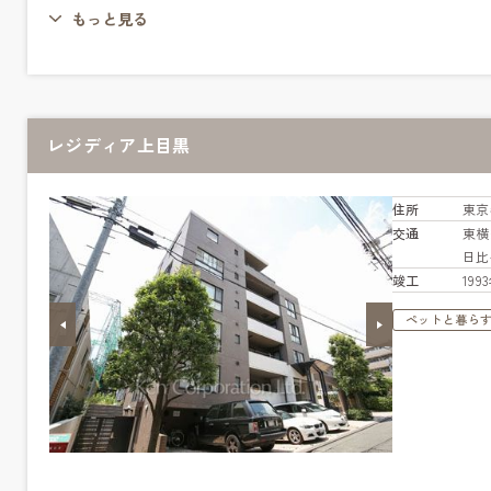
もっと見る
レジディア上目黒
住所
東京
交通
東
日
竣工
19
ペットと暮ら