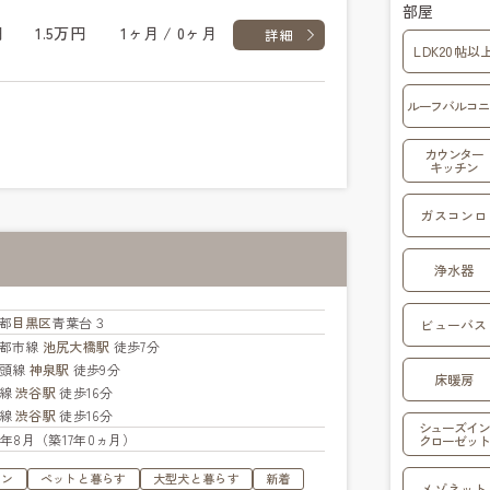
部屋
円
1.5万円
1ヶ月 / 0ヶ月
詳細
LDK20帖以
ルーフバルコニ
カウンター
キッチン
ガスコンロ
浄水器
都
目黒区
青葉台３
ビューバス
都市線
池尻大橋駅
徒歩7分
の頭線
神泉駅
徒歩9分
床暖房
手線
渋谷駅
徒歩16分
京線
渋谷駅
徒歩16分
シューズイン
09年8月（築17年0ヵ月）
クローゼット
ョン
ペットと暮らす
大型犬と暮らす
新着
メゾネット