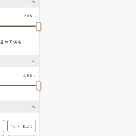
上限なし
含めて検索
上限なし
1K ～ 1LDK