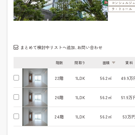
コンシェルジ
ラ・トゥール
まとめて検討中リストへ追加､お問い合わせ
階数
間取り
面積
賃料
22階
1LDK
56.2㎡
49.9万
26階
1LDK
56.2㎡
51.9万
24階
1LDK
56.2㎡
53万