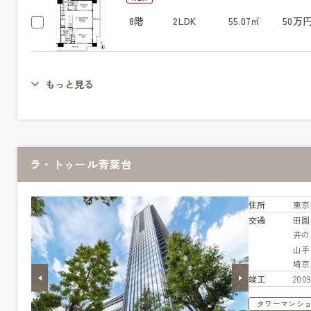
8階
2LDK
55.07㎡
50万
もっと見る
ラ・トゥール青葉台
住所
東京
交通
田園
井
山
埼
竣工
20
タワーマンシ