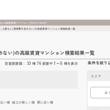
高級賃貸マンション [TOKYO RENT]
円～上限なし(管理費を含めない)の高級賃貸マンション検索結果一覧
含めない)の高級賃貸マンション検索結果一覧
33
76
1～5
条件を絞り
空室部屋数：
棟
部屋中
棟を表示
エリア
エ
が広い順
竣工が新しい順
駅に近い順