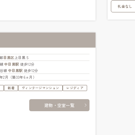
礼金なし
都
目黒区
上目黒５
横線
中目黒駅
徒歩12分
比谷線
中目黒駅
徒歩12分
93年2月（築33年6ヵ月）
す
新着
ヴィンテージマンション
レジディア
建物・空室一覧