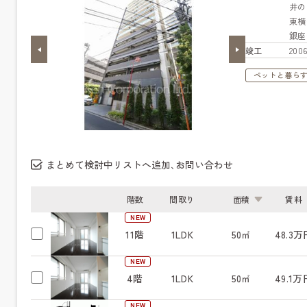
井
東
銀
竣工
20
ペットと暮ら
まとめて検討中リストへ追加､お問い合わせ
階数
間取り
面積
賃料
NEW
11階
1LDK
50㎡
48.3万
NEW
4階
1LDK
50㎡
49.1万
NEW