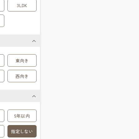
3LDK
東向き
西向き
5年以内
指定しない