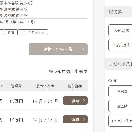
の頭線
渋谷駅
徒歩8分
横線
渋谷駅
徒歩7分
駅徒歩
座線
渋谷駅
徒歩7分
06年9月（築19年11ヵ月）
5分以内
す
新着
パークアクシス
15分以内
建物・空室一覧
こだわり条
4
空室部屋数：
部屋
位置
管理費
敷金・礼金
物件詳細
角部屋
円
1.5万円
1ヶ月 / 0ヶ月
詳細
最上階
円
1.5万円
1ヶ月 / 1ヶ月
詳細
1フロア1住