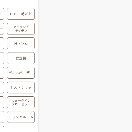
上
LDK30帖以上
アイランド
ー
キッチン
IHコンロ
食洗機
ディスポーザー
ミストサウナ
ウォークイン
クローゼット
トランクルーム