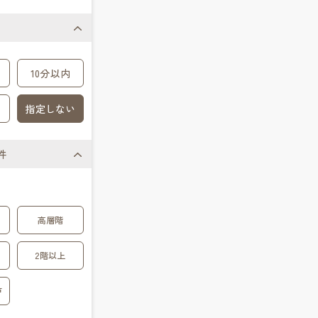
10分以内
指定しない
件
高層階
2階以上
戸