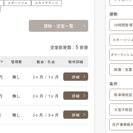
ュ
スポーツジム
スカイラウンジ
建物
24時間管理
建物・空室一覧
スポーツジ
5
空室部屋数：
部屋
タワーマンショ
管理費
敷金・礼金
物件詳細
制震・免震
円
無し
3ヶ月 / 1ヶ月
詳細
条件
駐車場相談
円
無し
3ヶ月 / 1ヶ月
詳細
大型犬相談
円
無し
3ヶ月 / 0ヶ月
詳細
住戸兼事務