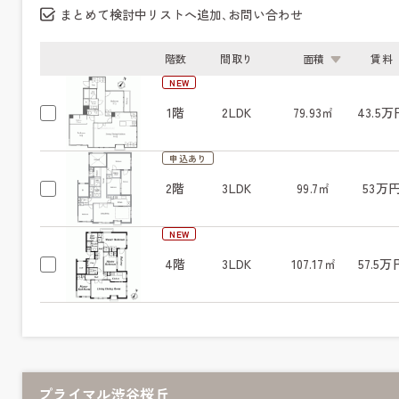
まとめて検討中リストへ追加､お問い合わせ
階数
間取り
面積
賃料
NEW
1階
2LDK
79.93㎡
43.5万
申込あり
2階
3LDK
99.7㎡
53万
NEW
4階
3LDK
107.17㎡
57.5万
プライマル渋谷桜丘