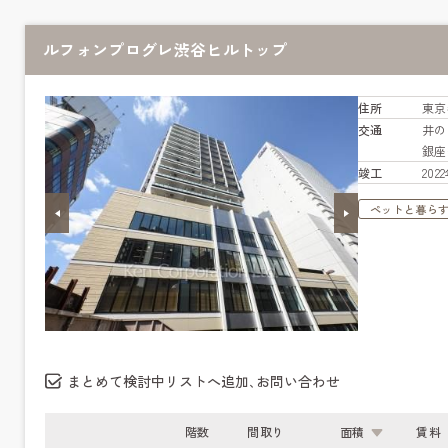
ルフォンプログレ渋谷ヒルトップ
住所
東京
交通
井
銀
竣工
20
ペットと暮ら
まとめて検討中リストへ追加､お問い合わせ
階数
間取り
面積
賃料