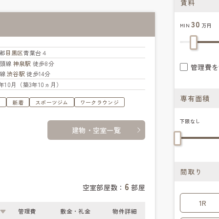
賃料
30
MIN
万円
都
目黒区
青葉台４
の頭線
神泉駅
徒歩8分
管理費を
座線
渋谷駅
徒歩14分
22年10月（築3年10ヵ月）
専有面積
す
新着
スポーツジム
ワークラウンジ
下限なし
建物・空室一覧
間取り
6
空室部屋数：
部屋
1R
管理費
敷金・礼金
物件詳細