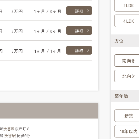
2LDK
円
3万円
1ヶ月 / 0ヶ月
詳細
4LDK
円
3万円
1ヶ月 / 0ヶ月
詳細
方位
円
3万円
1ヶ月 / 1ヶ月
詳細
南向き
北向き
築年数
新築
都
渋谷区
桜丘町８
10年以内
手線
渋谷駅
徒歩5分