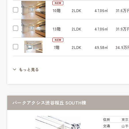
NEW
10階
2LDK
47.06㎡
31.6万
13階
2LDK
47.06㎡
31.9万
NEW
7階
2LDK
49.58㎡
34.9万
もっと見る
パークアクシス渋谷桜丘 SOUTH棟
住所
東京
交通
山