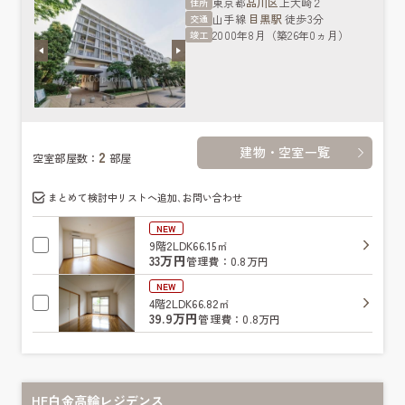
東京都
品川区
上大崎２
住所
山手線
目黒駅
徒歩3分
交通
2000年8月（築26年0ヵ月）
竣工
建物・空室一覧
2
空室部屋数：
部屋
まとめて検討中リストへ追加､お問い合わせ
NEW
9階
2LDK
66.15㎡
33万円
管理費：0.8万円
NEW
4階
2LDK
66.82㎡
39.9万円
管理費：0.8万円
HF白金高輪レジデンス