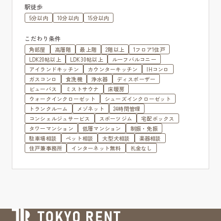
駅徒歩
5分以内
10分以内
15分以内
こだわり条件
角部屋
高層階
最上階
2階以上
1フロア1住戸
LDK20帖以上
LDK30帖以上
ルーフバルコニー
アイランドキッチン
カウンターキッチン
IHコンロ
ガスコンロ
食洗機
浄水器
ディスポーザー
ビューバス
ミストサウナ
床暖房
ウォークインクローゼット
シューズインクローゼット
トランクルーム
メゾネット
24時間管理
コンシェルジュサービス
スポーツジム
宅配ボックス
タワーマンション
低層マンション
制振・免振
駐車場相談
ペット相談
大型犬相談
楽器相談
住戸兼事務所
インターネット無料
礼金なし