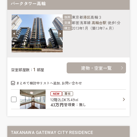
パークタワー高輪
東京都
港区
高輪３
住所
都営浅草線
高輪台駅
徒歩1分
交通
2013年1月（築13年7ヵ月）
竣工
建物・空室一覧
1
空室部屋数：
部屋
まとめて検討中リストへ追加､お問い合わせ
NEW
専任
12階
2LDK
75.49㎡
43万円
管理費：無し
TAKANAWA GATEWAY CITY RESIDENCE