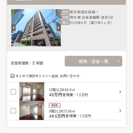
東京都
港区
高輪１
住所
南北線
白金高輪駅
徒歩3分
交通
2005年8月（築21年0ヵ月）
竣工
建物・空室一覧
2
空室部屋数：
部屋
まとめて検討中リストへ追加､お問い合わせ
13階
3LDK
69.9㎡
45万円
管理費：1.5万円
NEW
8階
3LDK
73.06㎡
48.6万円
管理費：1.5万円