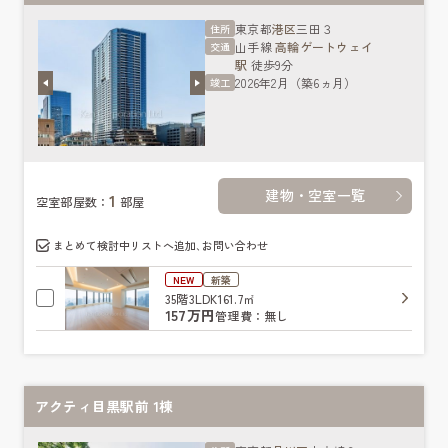
東京都
港区
三田３
住所
山手線
高輪ゲートウェイ
交通
駅
徒歩9分
2026年2月（築6ヵ月）
竣工
建物・空室一覧
1
空室部屋数：
部屋
まとめて検討中リストへ追加､お問い合わせ
NEW
新築
35階
3LDK
161.7㎡
157万円
管理費：無し
アクティ目黒駅前 1棟