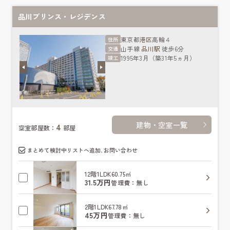
品川プリンス・レジデンス
東京都
港区
高輪４
住所
山手線
品川駅
徒歩6分
交通
1995年3月（築31年5ヵ月）
竣工
建物・空室一覧
4
空室部屋数：
部屋
まとめて検討中リストへ追加､お問い合わせ
12階
1LDK
60.75㎡
31.5万円
管理費：無し
2階
1LDK
67.78㎡
45万円
管理費：無し