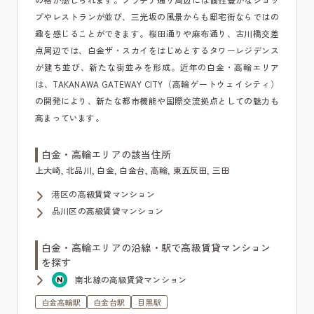
プやレストランが並び、三光坂の風景からも邸宅街ならではの
趣を感じることができます。桜田通りや麻布通り、古川橋交差
点周辺では、白金ザ・スカイをはじめとするタワーレジデンス
が建ち並び、新たな街並みを形成。近年の白金・高輪エリア
は、TAKANAWA GATEWAY CITY（高輪ゲートウェイシティ）
の開発により、新たな都市機能や国際交流拠点としての魅力も
高まっています。
白金・高輪エリアの該当住所
上大崎, 北品川, 白金, 白金台, 高輪, 東五反田, 三田
港区の高級賃貸マンション
品川区の高級賃貸マンション
白金・高輪エリアの沿線・駅で高級賃貸マンション
を探す
南北線の高級賃貸マンション
白金高輪駅
白金台駅
目黒駅