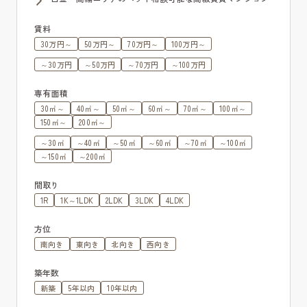
賃料
30万円～
50万円～
70万円～
100万円～
～30万円
～50万円
～70万円
～100万円
専有面積
30㎡～
40㎡～
50㎡～
60㎡～
70㎡～
100㎡～
150㎡～
200㎡～
～30㎡
～40㎡
～50㎡
～60㎡
～70㎡
～100㎡
～150㎡
～200㎡
間取り
1R
1K～1LDK
2LDK
3LDK
4LDK
方位
南向き
東向き
北向き
西向き
築年数
新築
5年以内
10年以内