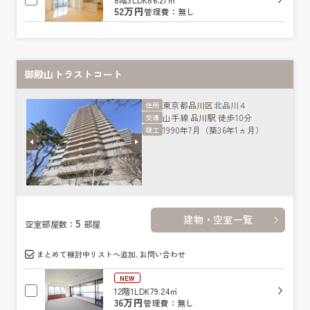
52万円
管理費：無し
御殿山トラストコート
東京都
品川区
北品川４
住所
山手線
品川駅
徒歩10分
交通
1990年7月（築36年1ヵ月）
竣工
建物・空室一覧
5
空室部屋数：
部屋
まとめて検討中リストへ追加､お問い合わせ
NEW
12階
1LDK
79.24㎡
36万円
管理費：無し