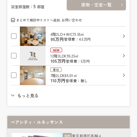
建物・空室一覧
5
空室部屋数：
部屋
まとめて検討中リストへ追加､お問い合わせ
4階
2LD+WIC
73.55㎡
95万円
管理費：4.5万円
NEW
12階
3LDK
95.25㎡
105万円
管理費：5万円
専任
7階
2LDK
85.01㎡
110万円
管理費：無し
もっと見る
ペアシティ・ルネッサンス
東京都
港区
高輪４
住所