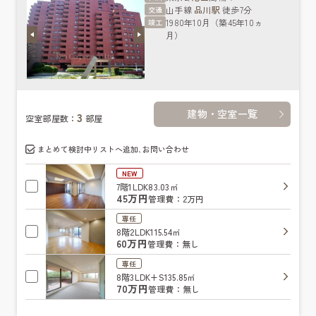
山手線
品川駅
徒歩7分
交通
1980年10月（築45年10ヵ
竣工
月）
建物・空室一覧
3
空室部屋数：
部屋
まとめて検討中リストへ追加､お問い合わせ
NEW
7階
1LDK
83.03㎡
45万円
管理費：2万円
専任
8階
2LDK
115.54㎡
60万円
管理費：無し
専任
8階
3LDK+S
135.85㎡
70万円
管理費：無し