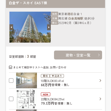
白金ザ・スカイ EAST棟
東京都
港区
白金１
住所
南北線
白金高輪駅
徒歩3分
交通
2023年2月（築3年6ヵ月）
竣工
建物・空室一覧
3
空室部屋数：
部屋
まとめて検討中リストへ追加､お問い合わせ
専任
申込あり
10階
3LDK
83.41㎡
68万円
管理費：無し
NEW
22階
3LDK
84.29㎡
79.3万円
管理費：無し