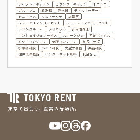
アイランドキッチン
カウンターキッチン
IHコンロ
ガスコンロ
食洗機
浄水器
ディスポーザー
ビューバス
ミストサウナ
床暖房
ウォークインクローゼット
シューズインクローゼット
トランクルーム
メゾネット
24時間管理
コンシェルジュサービス
スポーツジム
宅配ボックス
タワーマンション
低層マンション
制振・免振
駐車場相談
ペット相談
大型犬相談
楽器相談
住戸兼事務所
インターネット無料
礼金なし