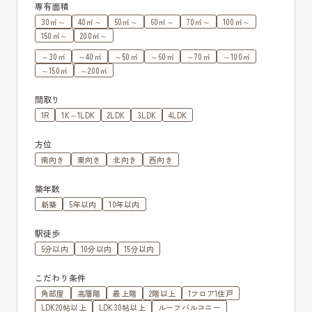
専有面積
30㎡～
40㎡～
50㎡～
60㎡～
70㎡～
100㎡～
150㎡～
200㎡～
～30㎡
～40㎡
～50㎡
～60㎡
～70㎡
～100㎡
～150㎡
～200㎡
間取り
1R
1K～1LDK
2LDK
3LDK
4LDK
方位
南向き
東向き
北向き
西向き
築年数
新築
5年以内
10年以内
駅徒歩
5分以内
10分以内
15分以内
こだわり条件
角部屋
高層階
最上階
2階以上
1フロア1住戸
LDK20帖以上
LDK30帖以上
ルーフバルコニー