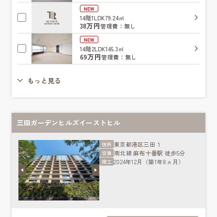
NEW
14階
1LDK
79.24㎡
38万円
管理費：無し
NEW
14階
2LDK
145.3㎡
69万円
管理費：無し
もっと見る
三田ガーデンヒルズイーストヒル
東京都
港区
三田１
住所
南北線
麻布十番駅
徒歩5分
交通
2024年12月（築1年8ヵ月）
竣工