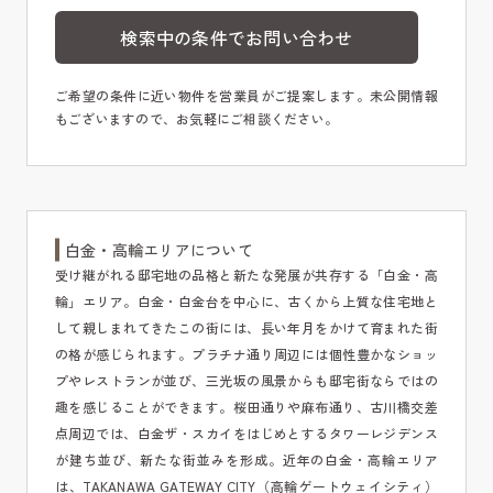
検索中の条件でお問い合わせ
ご希望の条件に近い物件を営業員がご提案します。未公開情報
もございますので、お気軽にご相談ください。
白金・高輪エリアについて
受け継がれる邸宅地の品格と新たな発展が共存する「白金・高
輪」エリア。白金・白金台を中心に、古くから上質な住宅地と
して親しまれてきたこの街には、長い年月をかけて育まれた街
の格が感じられます。プラチナ通り周辺には個性豊かなショッ
プやレストランが並び、三光坂の風景からも邸宅街ならではの
趣を感じることができます。桜田通りや麻布通り、古川橋交差
点周辺では、白金ザ・スカイをはじめとするタワーレジデンス
が建ち並び、新たな街並みを形成。近年の白金・高輪エリア
は、TAKANAWA GATEWAY CITY（高輪ゲートウェイシティ）