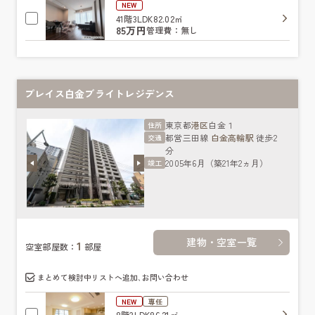
NEW
41階
3LDK
82.02㎡
85万円
管理費：無し
プレイス白金ブライトレジデンス
東京都
港区
白金１
住所
都営三田線
白金高輪駅
徒歩2
交通
分
2005年6月（築21年2ヵ月）
竣工
建物・空室一覧
1
空室部屋数：
部屋
まとめて検討中リストへ追加､お問い合わせ
NEW
専任
8階
3LDK
86.21㎡