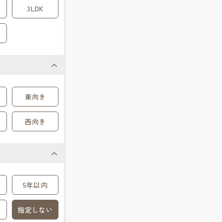
3LDK
東向き
西向き
5年以内
指定しない