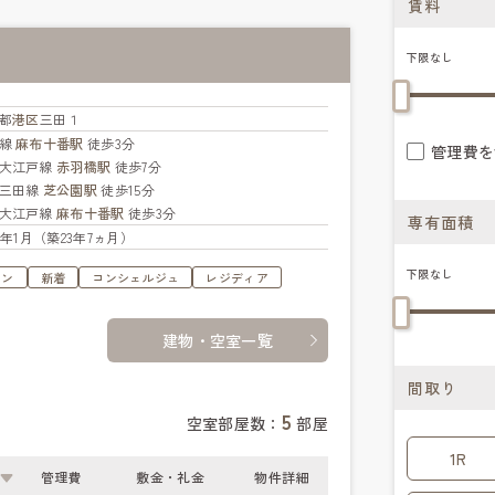
賃料
下限なし
都
港区
三田１
北線
麻布十番駅
徒歩3分
管理費を
大江戸線
赤羽橋駅
徒歩7分
三田線
芝公園駅
徒歩15分
大江戸線
麻布十番駅
徒歩3分
専有面積
03年1月（築23年7ヵ月）
下限なし
ョン
新着
コンシェルジュ
レジディア
建物・空室一覧
間取り
5
空室部屋数：
部屋
1R
管理費
敷金・礼金
物件詳細