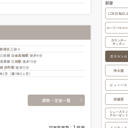
部屋
LDK20帖以
ルーフバルコニ
カウンター
キッチン
都
港区
三田４
三田線
白金高輪駅
徒歩8分
ガスコンロ
浅草線
三田駅
徒歩10分
手線
田町駅
徒歩12分
浄水器
19年2月（築7年6ヵ月）
ビューバス
床暖房
建物・空室一覧
シューズイン
クローゼット
1
空室部屋数：
部屋
メゾネット