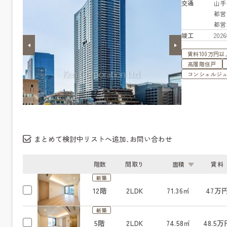
交通
山
都営
都営
竣工
20
賃料100万円以
高層階住戸
コンシェルジ
まとめて検討中リストへ追加､お問い合わせ
階数
間取り
面積
賃料
新築
12階
2LDK
71.36㎡
47万
新築
5階
2LDK
74.58㎡
48.5万