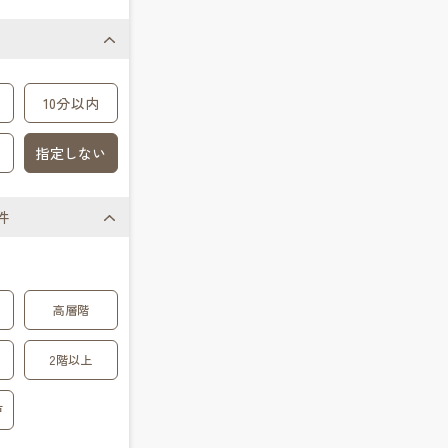
10分以内
指定しない
件
高層階
2階以上
戸