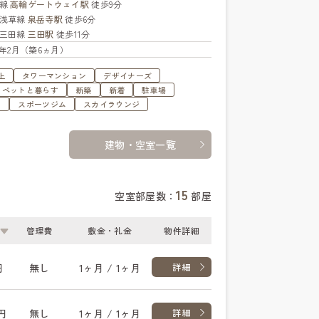
手線
高輪ゲートウェイ駅
徒歩9分
浅草線
泉岳寺駅
徒歩6分
三田線
三田駅
徒歩11分
26年2月（築6ヵ月）
上
タワーマンション
デザイナーズ
ペットと暮らす
新築
新着
駐車場
ュ
スポーツジム
スカイラウンジ
建物・空室一覧
15
空室部屋数：
部屋
管理費
敷金・礼金
物件詳細
円
無し
1ヶ月 / 1ヶ月
詳細
円
無し
1ヶ月 / 1ヶ月
詳細