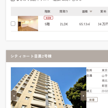
階数
間取り
面積
賃料
NEW
5階
2LDK
65.13㎡
34万
シティコート目黒2号棟
住所
東京
交通
山
南
都営
竣工
20
新着