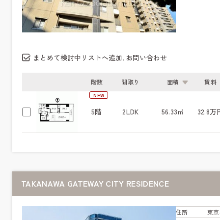
まとめて検討中リストへ追加､お問い合わせ
階数
間取り
面積
賃料
NEW
5階
2LDK
56.33㎡
32.8万
TAKANAWA GATEWAY CITY RESIDENCE
住所
東京