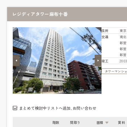
レジディアタワー麻布十番
住所
東京
交通
南
都営
都営
都営
竣工
20
タワーマンシ
まとめて検討中リストへ追加､お問い合わせ
階数
間取り
面積
賃料