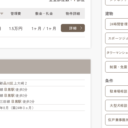
建物
管理費
敷金・礼金
物件詳細
24時間管理
円
1.5万円
1ヶ月 / 1ヶ月
詳細
スポーツジ
タワーマンショ
制震・免震
条件
都
品川区
上大崎２
手線
目黒駅
徒歩2分
駐車場相談
北線
目黒駅
徒歩2分
三田線
目黒駅
徒歩2分
大型犬相談
02年8月（築24年0ヵ月）
住戸兼事務