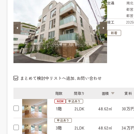
交通
南
都営
都営
竣工
20
新着
まとめて検討中リストへ追加､お問い合わせ
階数
間取り
面積
賃料
NEW
申込あり
1階
2LDK
48.62㎡
30万
申込あり
3階
2LDK
48.62㎡
34万