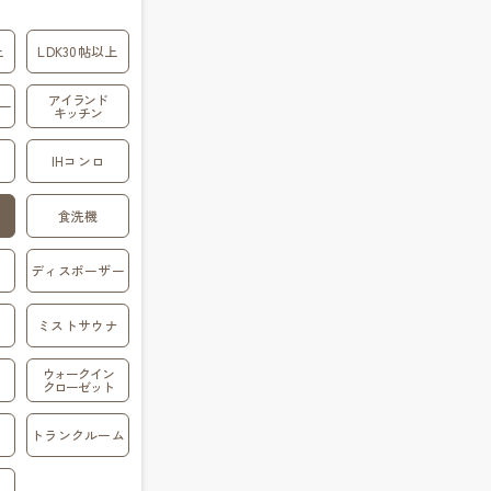
上
LDK30帖以上
アイランド
ー
キッチン
IHコンロ
食洗機
ディスポーザー
ミストサウナ
ウォークイン
クローゼット
トランクルーム