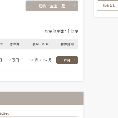
礼金なし
建物・空室一覧
1
空室部屋数：
部屋
管理費
敷金・礼金
物件詳細
円
1万円
1ヶ月 / 1ヶ月
詳細
都
港区
三田３