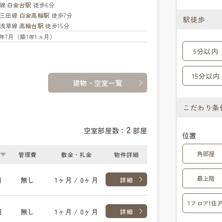
北線
白金台駅
徒歩6分
三田線
白金高輪駅
徒歩7分
駅徒歩
浅草線
高輪台駅
徒歩15分
25年7月（築1年1ヵ月）
5分以内
15分以内
建物・空室一覧
こだわり条
2
空室部屋数：
部屋
位置
角部屋
管理費
敷金・礼金
物件詳細
最上階
円
無し
1ヶ月 / 0ヶ月
詳細
1フロア1住
円
無し
1ヶ月 / 0ヶ月
詳細