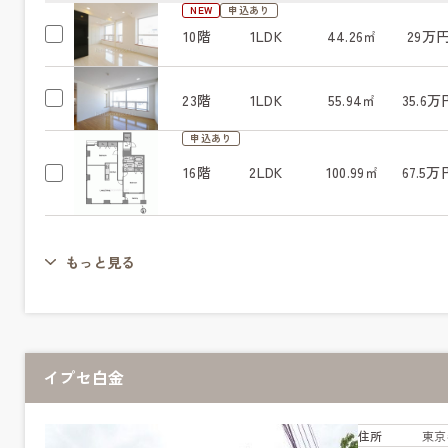
NEW
申込あり
10階
1LDK
44.26㎡
29万
23階
1LDK
55.94㎡
35.6万
申込あり
16階
2LDK
100.99㎡
67.5万
もっと見る
イプセ白金
住所
東京