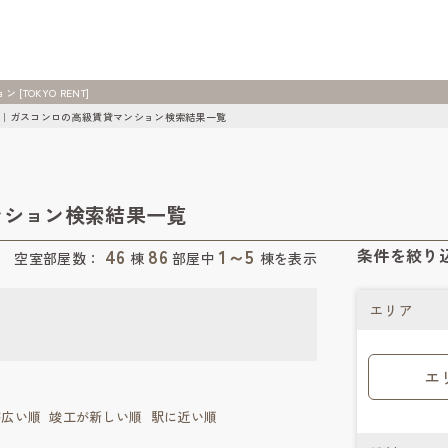
OKYO RENT]
｜ガスコンロの高級賃貸マンション検索結果一覧
ンション検索結果一覧
46
86
1～5
条件を絞り
空室部屋数：
棟
部屋中
棟を表示
エリア
エ
が広い順
竣工が新しい順
駅に近い順