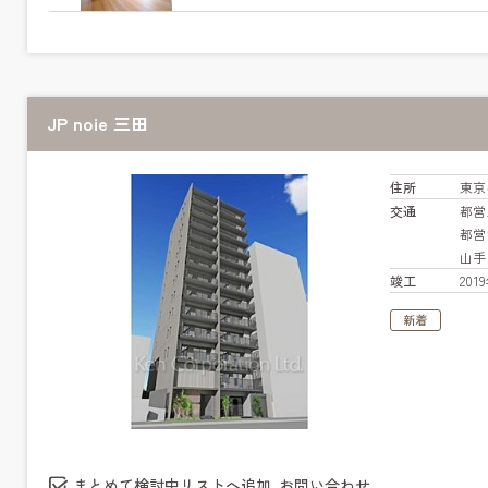
JP noie 三田
住所
東京
交通
都営
都営
山
竣工
20
新着
まとめて検討中リストへ追加､お問い合わせ