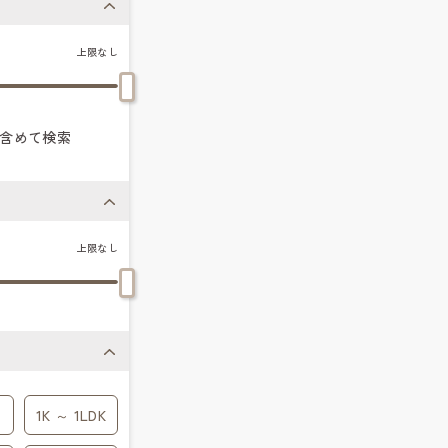
上限なし
含めて検索
上限なし
1K ～ 1LDK