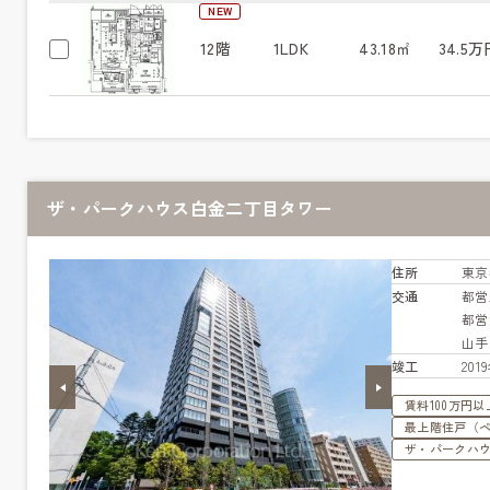
NEW
12階
1LDK
43.18㎡
34.5万
ザ・パークハウス白金二丁目タワー
住所
東京
交通
都営
都営
山
竣工
20
賃料100万円以
最上階住戸（
ザ・パークハ