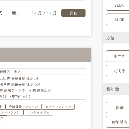
2LDK
円
無し
1ヶ月 / 1ヶ月
詳細
4LDK
方位
南向き
北向き
都
港区
白金２
三田線
白金台駅
徒歩6分
浅草線
泉岳寺駅
徒歩15分
築年数
手線
高輪ゲートウェイ駅
徒歩20分
19年7月（築7年1ヵ月）
上
分譲賃貸マンション
タワーマンション
新築
ペントハウス）
コンシェルジュ
ウス
10年以内