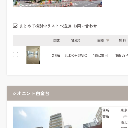
まとめて検討中リストへ追加､お問い合わせ
階数
間取り
面積
賃料
27階
3LDK+3WIC
185.28㎡
165万
ジオエント白金台
住所
東京
交通
山
南