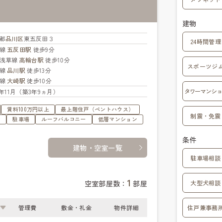
建物
都
品川区
東五反田３
24時間管理
手線
五反田駅
徒歩9分
浅草線
高輪台駅
徒歩10分
スポーツジ
手線
品川駅
徒歩13分
手線
大崎駅
徒歩10分
タワーマンショ
22年11月（築3年9ヵ月）
賃料100万円以上
最上階住戸（ペントハウス）
制震・免震
す
駐車場
ルーフバルコニー
低層マンション
条件
建物・空室一覧
駐車場相談
1
空室部屋数：
部屋
大型犬相談
管理費
敷金・礼金
物件詳細
住戸兼事務