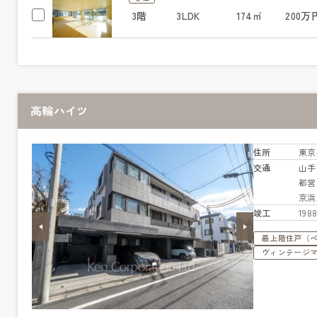
3階
3LDK
174㎡
200万
高輪ハイツ
住所
東京
交通
山
都営
京浜
竣工
19
最上階住戸（
ヴィンテージ