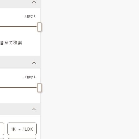
上限なし
含めて検索
上限なし
1K ～ 1LDK