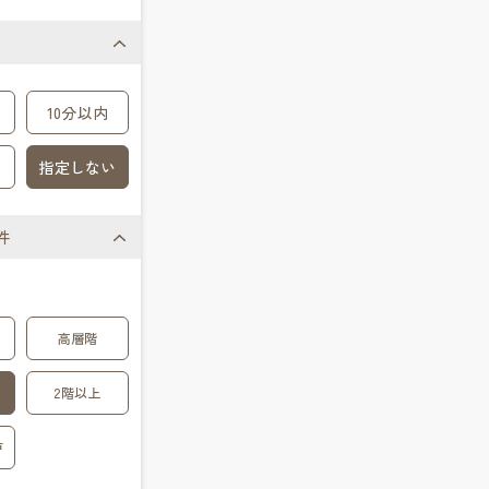
10分以内
指定しない
件
高層階
2階以上
戸