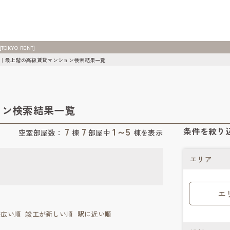
YO RENT]
｜最上階の高級賃貸マンション検索結果一覧
ョン検索結果一覧
7
7
1～5
条件を絞り
空室部屋数：
棟
部屋中
棟を表示
エリア
エ
が広い順
竣工が新しい順
駅に近い順