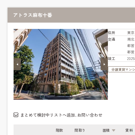
アトラス麻布十番
住所
東京
交通
南
都営
都営
竣工
20
分譲賃貸マン
まとめて検討中リストへ追加､お問い合わせ
階数
間取り
面積
賃料