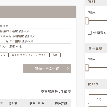
賃料
下限なし
都
港区
三田１
北線
麻布十番駅
徒歩4分
管理費を
大江戸線
赤羽橋駅
徒歩9分
三田線
芝公園駅
徒歩12分
25年9月（築11ヵ月）
専有面積
ション
最上階住戸（ペントハウス）
新着
下限なし
建物・空室一覧
間取り
1
空室部屋数：
部屋
1R
管理費
敷金・礼金
物件詳細