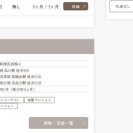
礼金なし
円
無し
3ヶ月 / 1ヶ月
詳細
都
港区
高輪４
手線
品川駅
徒歩8分
浅草線
高輪台駅
徒歩12分
急行線
北品川駅
徒歩13分
88年2月（築38年6ヵ月）
ペントハウス）
低層マンション
マンション
建物・空室一覧