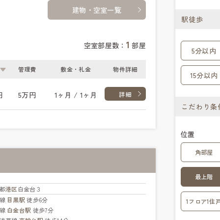
建物・空室一覧
駅徒歩
1
空室部屋数：
部屋
5分以内
管理費
敷金・礼金
物件詳細
15分以内
円
5万円
1ヶ月 / 1ヶ月
詳細
こだわり条
位置
角部屋
最上階
都
港区
白金台３
手線
目黒駅
徒歩6分
1フロア1住
北線
白金台駅
徒歩7分