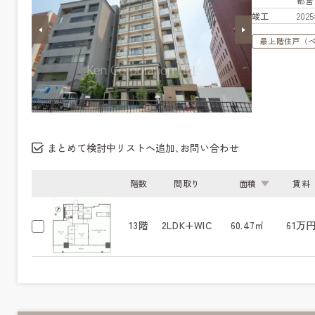
都営
竣工
20
最上階住戸（
まとめて検討中リストへ追加､お問い合わせ
階数
間取り
面積
賃料
13階
2LDK+WIC
60.47㎡
61万