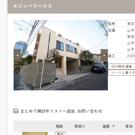
エジンバラハウス
住所
東京
交通
山
都営
山
山
竣工
20
KEN専任募集
ペットと暮ら
まとめて検討中リストへ追加､お問い合わせ
階数
間取り
面積
賃料
専任