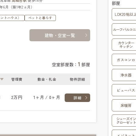
浅草線
高輪台駅
徒歩14分
部屋
25年6月（築1年2ヵ月）
LDK20帖以
ペントハウス）
ペットと暮らす
ルーフバルコニ
建物・空室一覧
カウンター
キッチン
ガスコンロ
1
空室部屋数：
部屋
浄水器
管理費
敷金・礼金
物件詳細
ビューバス
円
2万円
1ヶ月 / 0ヶ月
詳細
床暖房
シューズイン
クローゼット
メゾネット