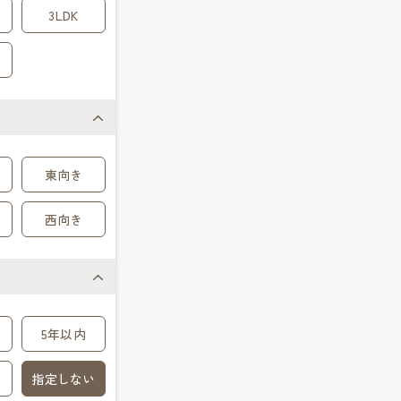
3LDK
東向き
西向き
5年以内
指定しない