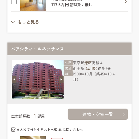
117.5万円
管理費：無し
もっと見る
ペアシティ・ルネッサンス
東京都
港区
高輪４
住所
山手線
品川駅
徒歩7分
交通
1980年10月（築45年10ヵ
竣工
月）
建物・空室一覧
1
空室部屋数：
部屋
まとめて検討中リストへ追加､お問い合わせ