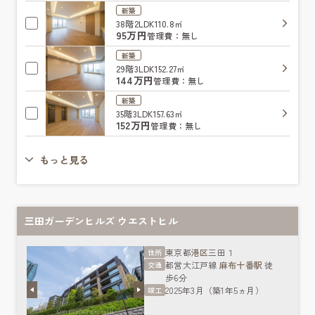
新築
38階
2LDK
110.8㎡
95万円
管理費：無し
新築
29階
3LDK
152.27㎡
144万円
管理費：無し
新築
35階
3LDK
157.63㎡
152万円
管理費：無し
もっと見る
三田ガーデンヒルズ ウエストヒル
東京都
港区
三田１
住所
都営大江戸線
麻布十番駅
徒
交通
歩6分
2025年3月（築1年5ヵ月）
竣工