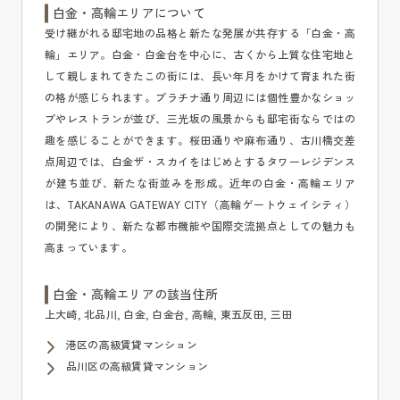
白金・高輪エリアについて
受け継がれる邸宅地の品格と新たな発展が共存する「白金・高
輪」エリア。白金・白金台を中心に、古くから上質な住宅地と
して親しまれてきたこの街には、長い年月をかけて育まれた街
の格が感じられます。プラチナ通り周辺には個性豊かなショッ
プやレストランが並び、三光坂の風景からも邸宅街ならではの
趣を感じることができます。桜田通りや麻布通り、古川橋交差
点周辺では、白金ザ・スカイをはじめとするタワーレジデンス
が建ち並び、新たな街並みを形成。近年の白金・高輪エリア
は、TAKANAWA GATEWAY CITY（高輪ゲートウェイシティ）
の開発により、新たな都市機能や国際交流拠点としての魅力も
高まっています。
白金・高輪エリアの該当住所
上大崎, 北品川, 白金, 白金台, 高輪, 東五反田, 三田
港区の高級賃貸マンション
品川区の高級賃貸マンション