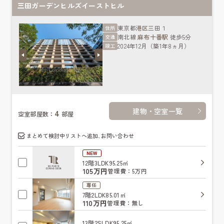
三田ガーデンヒルズイーストヒル
東京都
港区
三田１
住所
南北線
麻布十番駅
徒歩5分
交通
2024年12月（築1年8ヵ月）
竣工
建物・空室一覧
4
空室部屋数：
部屋
まとめて検討中リストへ追加､お問い合わせ
NEW
12階
3LDK
95.25㎡
105万円
管理費：5万円
専任
7階
2LDK
85.01㎡
110万円
管理費：無し
13階
2SLDK
95.25㎡