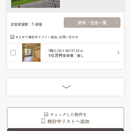
建物・空室一覧
1
空室部屋数：
部屋
まとめて検討中リストへ追加､お問い合わせ
7階
3LDK+WIC
91.63㎡
110万円
管理費：無し
チェックした物件を
検討中リストへ追加