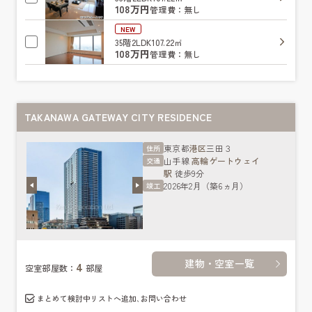
108万円
管理費：無し
NEW
35階
2LDK
107.22㎡
108万円
管理費：無し
TAKANAWA GATEWAY CITY RESIDENCE
東京都
港区
三田３
住所
山手線
高輪ゲートウェイ
交通
駅
徒歩9分
2026年2月（築6ヵ月）
竣工
建物・空室一覧
4
空室部屋数：
部屋
まとめて検討中リストへ追加､お問い合わせ