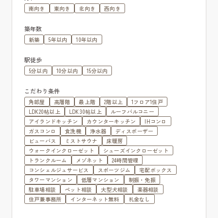
南向き
東向き
北向き
西向き
築年数
新築
5年以内
10年以内
駅徒歩
5分以内
10分以内
15分以内
こだわり条件
角部屋
高層階
最上階
2階以上
1フロア1住戸
LDK20帖以上
LDK30帖以上
ルーフバルコニー
アイランドキッチン
カウンターキッチン
IHコンロ
ガスコンロ
食洗機
浄水器
ディスポーザー
ビューバス
ミストサウナ
床暖房
ウォークインクローゼット
シューズインクローゼット
トランクルーム
メゾネット
24時間管理
コンシェルジュサービス
スポーツジム
宅配ボックス
タワーマンション
低層マンション
制振・免振
駐車場相談
ペット相談
大型犬相談
楽器相談
住戸兼事務所
インターネット無料
礼金なし