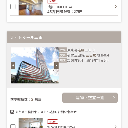
NEW
7階
1LDK
83.03㎡
45万円
管理費：2万円
ラ・トゥール三田
東京都
港区
三田３
住所
都営三田線
三田駅
徒歩8分
交通
2006年9月（築19年11ヵ月）
竣工
建物・空室一覧
2
空室部屋数：
部屋
まとめて検討中リストへ追加､お問い合わせ
NEW
33階
2LDK
107.22㎡