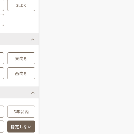
3LDK
東向き
西向き
5年以内
指定しない