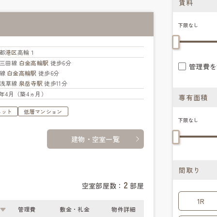
賃料
下限なし
都
港区
高輪１
三田線
白金高輪駅
徒歩6分
管理費を
北線
白金高輪駅
徒歩6分
浅草線
泉岳寺駅
徒歩11分
26年4月（築4ヵ月）
専有面積
ネット
低層マンション
下限なし
建物・空室一覧
間取り
2
空室部屋数：
部屋
1R
管理費
敷金・礼金
物件詳細