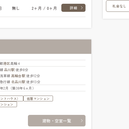
礼金なし
円
無し
2ヶ月 / 0ヶ月
詳細
都
港区
高輪４
手線
品川駅
徒歩8分
浅草線
高輪台駅
徒歩12分
急行線
北品川駅
徒歩13分
88年2月（築38年6ヵ月）
ペントハウス）
低層マンション
マンション
建物・空室一覧