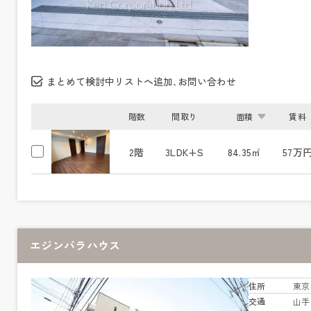
まとめて検討中リストへ追加､お問い合わせ
階数
間取り
面積
賃料
2階
3LDK+S
84.35㎡
57万
エジンバラハウス
住所
東京
交通
山