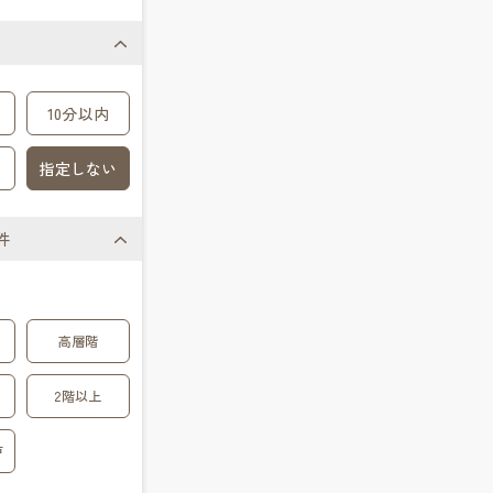
10分以内
指定しない
件
高層階
2階以上
戸