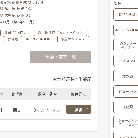
浅草線
高輪台駅
徒歩10分
部屋
手線
品川駅
徒歩13分
LDK20帖以
手線
大崎駅
徒歩10分
22年11月（築3年9ヵ月）
ルーフバルコニ
賃料100万円以上
最上階住戸（ペントハウス）
す
駐車場
ルーフバルコニー
低層マンション
カウンター
キッチン
建物・空室一覧
ガスコンロ
浄水器
1
空室部屋数：
部屋
ビューバス
管理費
敷金・礼金
物件詳細
床暖房
円
無し
3ヶ月 / 1ヶ月
詳細
シューズイン
クローゼット
メゾネット