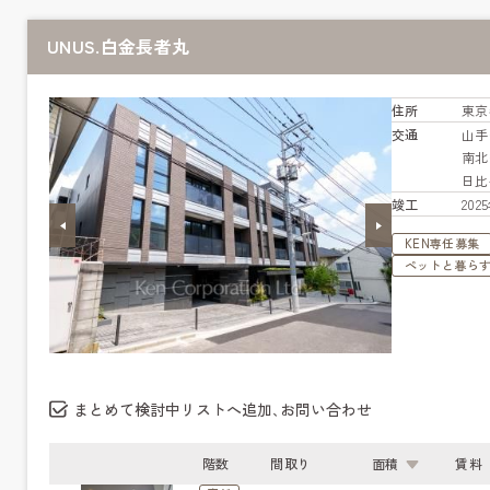
UNUS.白金長者丸
住所
東京
交通
山
南
日
竣工
20
KEN専任募集
ペットと暮ら
まとめて検討中リストへ追加､お問い合わせ
階数
間取り
面積
賃料