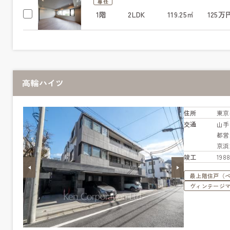
専任
1階
2LDK
119.25㎡
125万
高輪ハイツ
住所
東京
交通
山
都営
京浜
竣工
19
最上階住戸（
ヴィンテージ