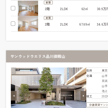
新築
2階
2LDK
62㎡
30.9万
新築
2階
2LDK
67.69㎡
34.6万
サンウッドウエリス品川御殿山
住所
東京
交通
山
京浜
山
池
竣工
20
分譲賃貸マン