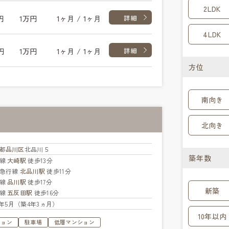
2LDK
円
1万円
1ヶ月 / 1ヶ月
詳細
4LDK
円
1万円
1ヶ月 / 1ヶ月
詳細
方位
南向き
北向き
都
品川区
北品川５
築年数
手線
大崎駅
徒歩13分
急行線
北品川駅
徒歩11分
手線
品川駅
徒歩17分
新築
上線
五反田駅
徒歩16分
22年5月（築4年3ヵ月）
10年以内
ション
駐車場
低層マンション