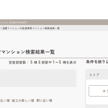
 [TOKYO RENT]
｜低層マンションの高級賃貸マンション検索結果一覧
貸マンション検索結果一覧
5
6
1～5
条件を絞り
空室部屋数：
棟
部屋中
棟を表示
エリア
エ
が広い順
竣工が新しい順
駅に近い順