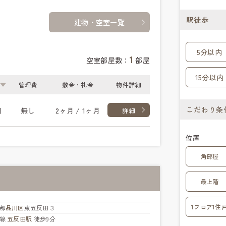
駅徒歩
建物・空室一覧
5分以内
1
空室部屋数：
部屋
15分以内
管理費
敷金・礼金
物件詳細
こだわり条
円
無し
2ヶ月 / 1ヶ月
詳細
位置
角部屋
最上階
1フロア1住
都
品川区
東五反田３
手線
五反田駅
徒歩9分