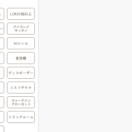
上
LDK30帖以上
アイランド
ー
キッチン
IHコンロ
食洗機
ディスポーザー
ミストサウナ
ウォークイン
クローゼット
トランクルーム