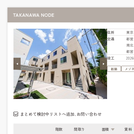
TAKANAWA NODE
住所
東京
交通
都営
南
都営
竣工
20
新築
メゾ
まとめて検討中リストへ追加､お問い合わせ
階数
間取り
面積
賃料