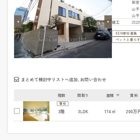
都営
山
山
竣工
20
KEN専任募集
ペットと暮ら
まとめて検討中リストへ追加､お問い合わせ
階数
間取り
面積
賃料
専任
3階
3LDK
174㎡
200万