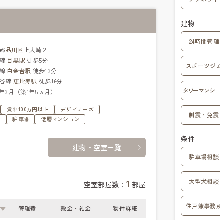
建物
24時間管理
都
品川区
上大崎２
手線
目黒駅
徒歩5分
スポーツジ
北線
白金台駅
徒歩13分
比谷線
恵比寿駅
徒歩16分
タワーマンショ
25年3月（築1年5ヵ月）
賃料100万円以上
デザイナーズ
制震・免震
す
駐車場
低層マンション
条件
建物・空室一覧
駐車場相談
大型犬相談
1
空室部屋数：
部屋
住戸兼事務
管理費
敷金・礼金
物件詳細