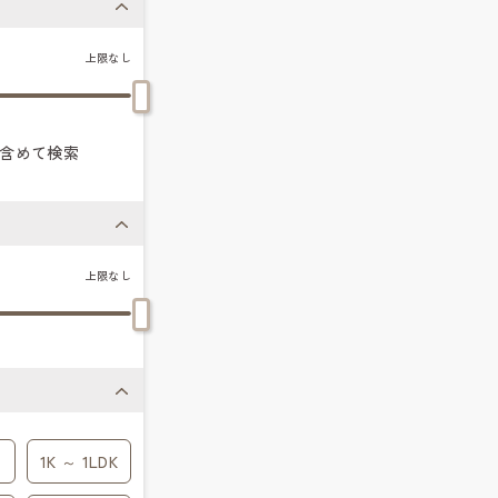
上限なし
含めて検索
上限なし
1K ～ 1LDK