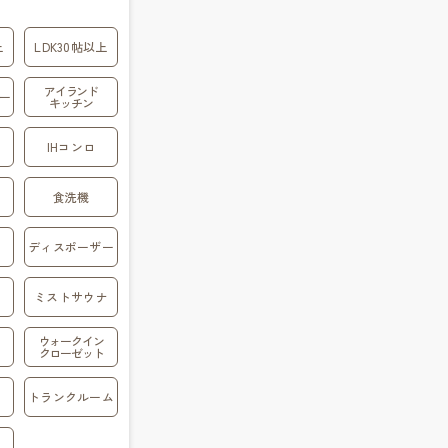
上
LDK30帖以上
アイランド
ー
キッチン
IHコンロ
食洗機
ディスポーザー
ミストサウナ
ウォークイン
クローゼット
トランクルーム