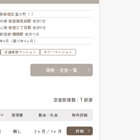
都
新宿区
富久町１７
ノ内線
新宿御苑前駅
徒歩7分
都心線
新宿三丁目駅
徒歩9分
新宿線
曙橋駅
徒歩11分
15年4月（築11年4ヵ月）
分譲賃貸マンション
タワーマンション
建物・空室一覧
1
空室部屋数：
部屋
管理費
敷金・礼金
物件詳細
円
無し
2ヶ月 / 1ヶ月
詳細