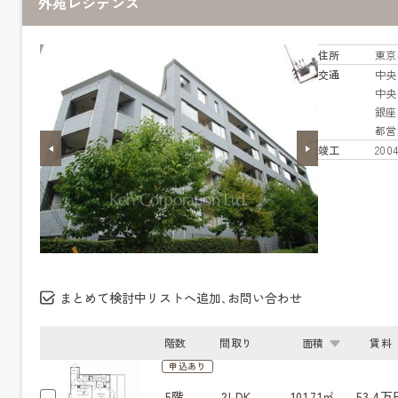
外苑レジデンス
住所
東京
交通
中
中
銀
都営
竣工
20
まとめて検討中リストへ追加､お問い合わせ
階数
間取り
面積
賃料
申込あり
5階
2LDK
101.71㎡
53.4万