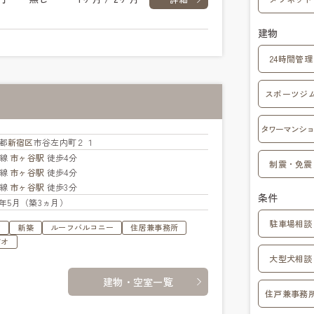
建物
24時間管理
スポーツジ
タワーマンショ
都
新宿区
市谷左内町２１
央線
市ヶ谷駅
徒歩4分
制震・免震
武線
市ヶ谷駅
徒歩4分
北線
市ヶ谷駅
徒歩3分
条件
26年5月（築3ヵ月）
駐車場相談
す
新築
ルーフバルコニー
住居兼事務所
ビオ
大型犬相談
建物・空室一覧
住戸兼事務