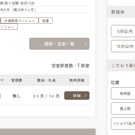
北線
四ツ谷駅
徒歩15分
00年8月（築26年0ヵ月）
駅徒歩
分譲賃貸マンション
新着
マンション
5分以内
建物・空室一覧
15分以内
1
空室部屋数：
部屋
こだわり条
管理費
敷金・礼金
物件詳細
位置
角部屋
円
無し
2ヶ月 / 1ヶ月
詳細
最上階
1フロア1住