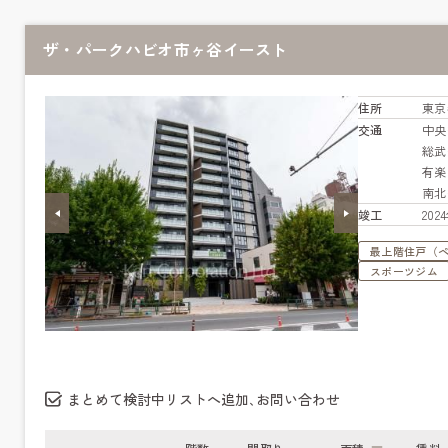
ザ・パークハビオ市ヶ谷イースト
住所
東京
交通
中
総
有
南
竣工
20
最上階住戸（
スポーツジム
まとめて検討中リストへ追加､お問い合わせ