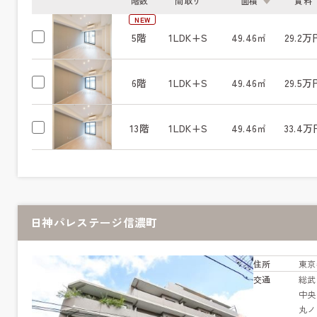
階数
間取り
面積
賃料
NEW
5階
1LDK+S
49.46㎡
29.2万
6階
1LDK+S
49.46㎡
29.5万
13階
1LDK+S
49.46㎡
33.4万
日神パレステージ信濃町
住所
東京
交通
総
中
丸