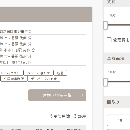
賃料
下限なし
都
新宿区
市谷田町２
央線
市ヶ谷駅
徒歩1分
管理費を
武線
市ヶ谷駅
徒歩1分
楽町線
市ヶ谷駅
徒歩1分
北線
市ヶ谷駅
徒歩1分
専有面積
24年6月（築2年2ヵ月）
下限なし
ペントハウス）
ペットと暮らす
新着
住居兼事務所
ザ・パークハビオ
建物・空室一覧
間取り
3
空室部屋数：
部屋
1R