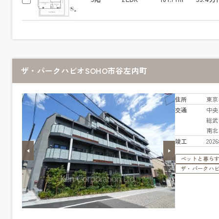
ザ・パークハビオSOHO市谷左内町
住所
東京
交通
中
総
南
竣工
20
ペットと暮ら
ザ・パークハ