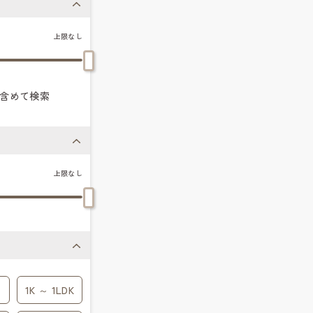
上限なし
含めて検索
上限なし
1K ～ 1LDK