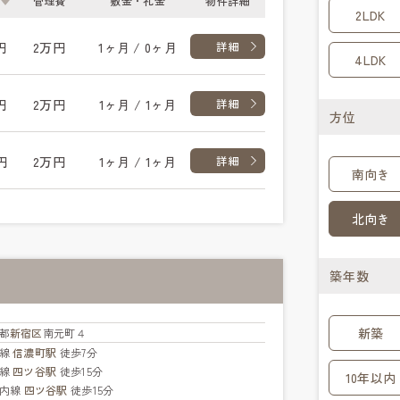
管理費
敷金・礼金
物件詳細
2LDK
円
2万円
1ヶ月 / 0ヶ月
詳細
4LDK
円
2万円
1ヶ月 / 1ヶ月
詳細
方位
円
2万円
1ヶ月 / 1ヶ月
詳細
南向き
北向き
築年数
新築
都
新宿区
南元町４
武線
信濃町駅
徒歩7分
央線
四ツ谷駅
徒歩15分
10年以内
ノ内線
四ツ谷駅
徒歩15分