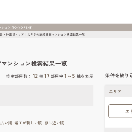
 [TOKYO RENT]
谷・神楽坂エリア｜北向きの高級賃貸マンション検索結果一覧
貸マンション検索結果一覧
12
17
1～5
条件を絞り
空室部屋数：
棟
部屋中
棟を表示
エリア
エ
が広い順
竣工が新しい順
駅に近い順