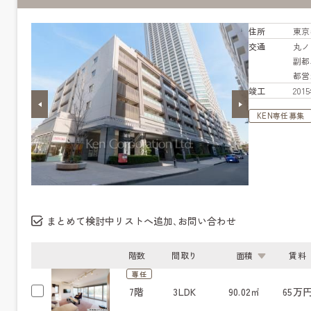
住所
東京
交通
丸
副
都営
竣工
20
KEN専任募集
まとめて検討中リストへ追加､お問い合わせ
階数
間取り
面積
賃料
専任
7階
3LDK
90.02㎡
65万