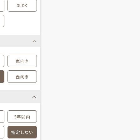
3LDK
東向き
西向き
5年以内
指定しない