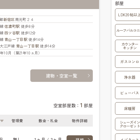
部屋
LDK20帖以
都
新宿区
南元町２４
央線
信濃町駅
徒歩8分
ルーフバルコニ
央線
四ツ谷駅
徒歩12分
座線
青山一丁目駅
徒歩14分
カウンター
大江戸線
青山一丁目駅
徒歩14分
キッチン
04年10月（築21年10ヵ月）
ガスコンロ
建物・空室一覧
浄水器
ビューバス
1
空室部屋数：
部屋
床暖房
管理費
敷金・礼金
物件詳細
シューズイン
クローゼット
円
無し
1ヶ月 / 2ヶ月
メゾネット
詳細