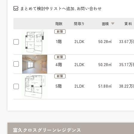
まとめて検討中リストへ追加､お問い合わせ
階数
間取り
面積
賃料
新築
1階
2LDK
50.28㎡
33.67
新築
4階
2LDK
50.28㎡
35.17
新築
5階
2LDK
51.88㎡
38.22
富久クロスグリーンレジデンス