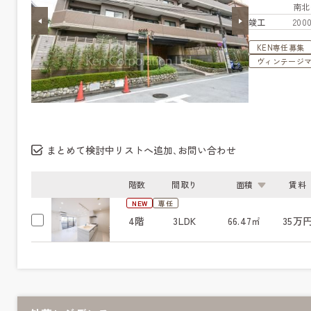
南
竣工
20
KEN専任募集
ヴィンテージ
まとめて検討中リストへ追加､お問い合わせ
階数
間取り
面積
賃料
NEW
専任
4階
3LDK
66.47㎡
35万