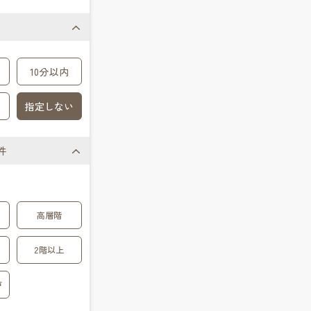
10分以内
指定しない
件
高層階
2階以上
戸