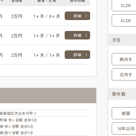
管理費
敷金・礼金
物件詳細
2LDK
円
2万円
1ヶ月 / 0ヶ月
詳細
4LDK
円
2万円
1ヶ月 / 1ヶ月
詳細
方位
円
2万円
1ヶ月 / 1ヶ月
詳細
南向き
北向き
築年数
新築
都
新宿区
市谷本村町３
楽町線
市ヶ谷駅
徒歩5分
北線
市ヶ谷駅
徒歩5分
10年以内
央線
四ツ谷駅
徒歩7分