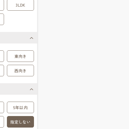
3LDK
東向き
西向き
5年以内
指定しない