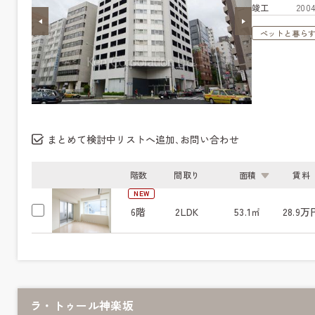
竣工
20
ペットと暮ら
まとめて検討中リストへ追加､お問い合わせ
階数
間取り
面積
賃料
NEW
6階
2LDK
53.1㎡
28.9万
ラ・トゥール神楽坂