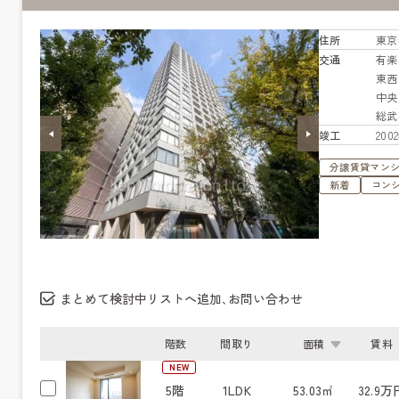
住所
東京
交通
有
東
中
総
竣工
20
分譲賃貸マン
新着
コン
まとめて検討中リストへ追加､お問い合わせ
階数
間取り
面積
賃料
NEW
5階
1LDK
53.03㎡
32.9万