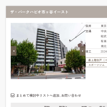
ザ・パークハビオ市ヶ谷イースト
住所
東京
交通
中
総
有
南
竣工
20
最上階住戸（
スポーツジム
まとめて検討中リストへ追加､お問い合わせ