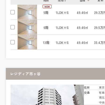
階数
間取り
面積
賃料
NEW
5階
1LDK+S
49.46㎡
29.2万
6階
1LDK+S
49.46㎡
29.5万
13階
1LDK+S
49.46㎡
33.4万
レジディア市ヶ谷
住所
東京
交通
有
南
中