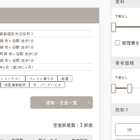
賃料
下限なし
都
新宿区
市谷田町２
央線
市ヶ谷駅
徒歩1分
管理費を
武線
市ヶ谷駅
徒歩1分
楽町線
市ヶ谷駅
徒歩1分
北線
市ヶ谷駅
徒歩1分
専有面積
24年6月（築2年2ヵ月）
下限なし
ペントハウス）
ペットと暮らす
新着
住居兼事務所
ザ・パークハビオ
建物・空室一覧
間取り
3
空室部屋数：
部屋
1R