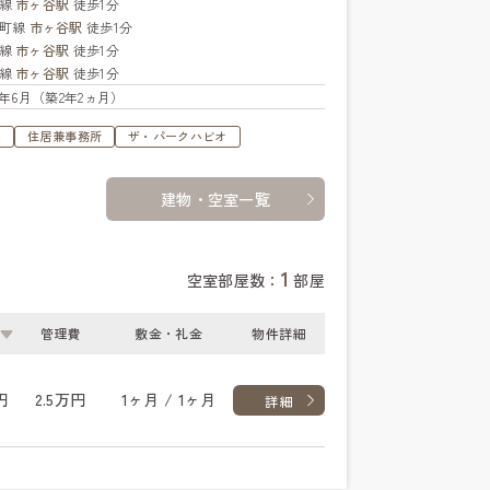
央線
市ヶ谷駅
徒歩1分
楽町線
市ヶ谷駅
徒歩1分
武線
市ヶ谷駅
徒歩1分
北線
市ヶ谷駅
徒歩1分
24年6月（築2年2ヵ月）
す
住居兼事務所
ザ・パークハビオ
建物・空室一覧
1
空室部屋数：
部屋
管理費
敷金・礼金
物件詳細
円
2.5万円
1ヶ月 / 1ヶ月
詳細