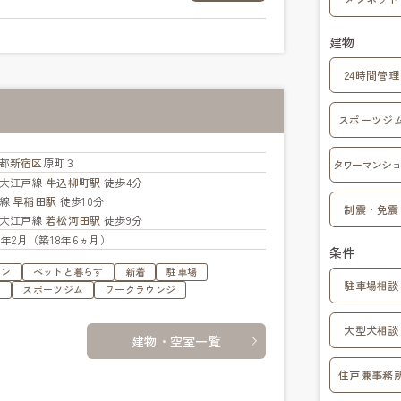
建物
24時間管理
スポーツジ
都
新宿区
原町３
タワーマンショ
大江戸線
牛込柳町駅
徒歩4分
西線
早稲田駅
徒歩10分
制震・免震
大江戸線
若松河田駅
徒歩9分
08年2月（築18年6ヵ月）
条件
ョン
ペットと暮らす
新着
駐車場
駐車場相談
ュ
スポーツジム
ワークラウンジ
大型犬相談
建物・空室一覧
住戸兼事務