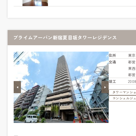
プライムアーバン新宿夏目坂タワーレジデンス
住所
東京
交通
都営
東
都営
竣工
20
タワーマンシ
コンシェルジ