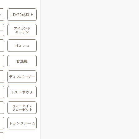
上
LDK30帖以上
アイランド
ー
キッチン
IHコンロ
食洗機
ディスポーザー
ミストサウナ
ウォークイン
クローゼット
トランクルーム