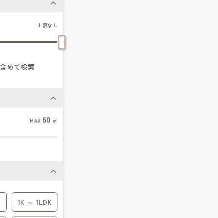
上限なし
含めて検索
60
MAX
㎡
1K ～ 1LDK