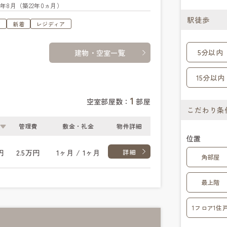
04年8月（築22年0ヵ月）
駅徒歩
す
新着
レジディア
5分以内
建物・空室一覧
15分以内
1
空室部屋数：
部屋
こだわり条
管理費
敷金・礼金
物件詳細
位置
円
2.5万円
1ヶ月 / 1ヶ月
詳細
角部屋
最上階
1フロア1住