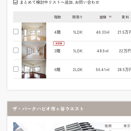
まとめて検討中リストへ追加､お問い合わせ
階数
間取り
面積
賃料
4階
1LDK
40.33㎡
21.5万
NEW
2階
1LDK
48.9㎡
22万
6階
2LDK
56.41㎡
28.5万
ザ・パークハビオ市ヶ谷ウエスト
住所
東京