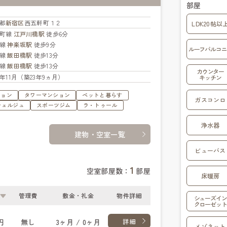
部屋
都
新宿区
西五軒町１２
LDK20帖以
楽町線
江戸川橋駅
徒歩6分
西線
神楽坂駅
徒歩9分
ルーフバルコニ
央線
飯田橋駅
徒歩13分
武線
飯田橋駅
徒歩13分
カウンター
02年11月（築23年9ヵ月）
キッチン
ション
タワーマンション
ペットと暮らす
ガスコンロ
シェルジュ
スポーツジム
ラ・トゥール
浄水器
建物・空室一覧
ビューバス
1
空室部屋数：
部屋
床暖房
管理費
敷金・礼金
物件詳細
シューズイン
クローゼット
円
無し
3ヶ月 / 0ヶ月
詳細
メゾネット