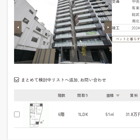
交通
中
有
総
南
竣工
20
ペットと暮ら
まとめて検討中リストへ追加､お問い合わせ
階数
間取り
面積
賃料
6階
1LDK
51㎡
31.8万