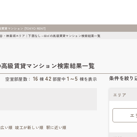
ンション [TOKYO RENT]
谷・神楽坂エリア｜下限なし～60㎡の高級賃貸マンション検索結果一覧
の高級賃貸マンション検索結果一覧
16
42
1～5
条件を絞り
空室部屋数：
棟
部屋中
棟を表示
エリア
エ
が広い順
竣工が新しい順
駅に近い順