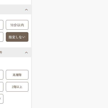
10分以内
指定しない
件
高層階
2階以上
戸