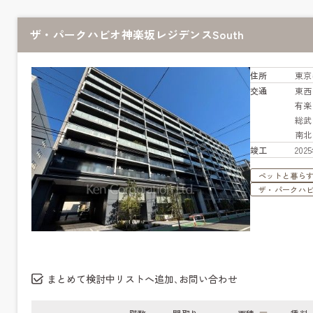
ザ・パークハビオ神楽坂レジデンスSouth
住所
東京
交通
東
有
総
南
竣工
20
ペットと暮ら
ザ・パークハ
まとめて検討中リストへ追加､お問い合わせ