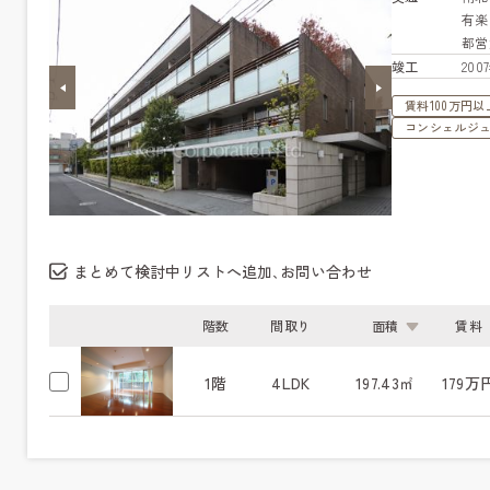
有
都営
竣工
20
賃料100万円以
コンシェルジ
まとめて検討中リストへ追加､お問い合わせ
階数
間取り
面積
賃料
1階
4LDK
197.43㎡
179万