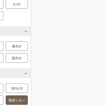
3LDK
東向き
西向き
5年以内
指定しない