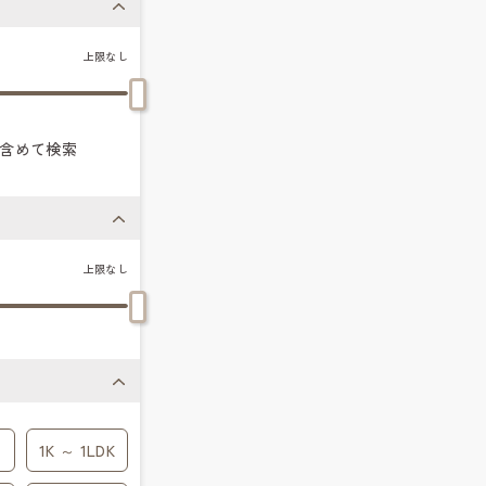
上限なし
含めて検索
上限なし
1K ～ 1LDK