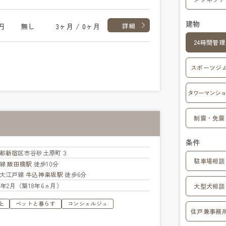
建物
円
無し
3ヶ月 / 0ヶ月
詳細
24時間管理
スポーツジ
タワーマンショ
制震・免震
条件
都
新宿区
市谷砂土原町３
駐車場相談
央線
飯田橋駅
徒歩10分
大江戸線
牛込神楽坂駅
徒歩6分
08年2月（築18年6ヵ月）
大型犬相談
上
ペットと暮らす
コンシェルジュ
住戸兼事務