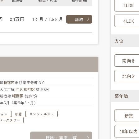
管理費
敷金・礼金
物件詳細
2LDK
円
2.1万円
1ヶ月 / 1.5ヶ月
詳細
4LDK
方位
南向き
北向き
都
新宿区
市谷薬王寺町３０
大江戸線
牛込柳町駅
徒歩5分
築年数
新宿線
曙橋駅
徒歩7分
05年5月（築21年3ヵ月）
ション
新着
コンシェルジュ
新築
パークタワー
10年以内
建物・空室一覧