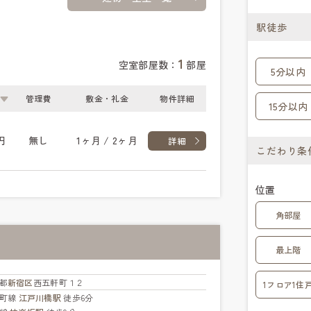
駅徒歩
1
空室部屋数：
部屋
5分以内
管理費
敷金・礼金
物件詳細
15分以内
円
無し
1ヶ月 / 2ヶ月
詳細
こだわり条
位置
角部屋
最上階
都
新宿区
西五軒町１２
1フロア1住
楽町線
江戸川橋駅
徒歩6分