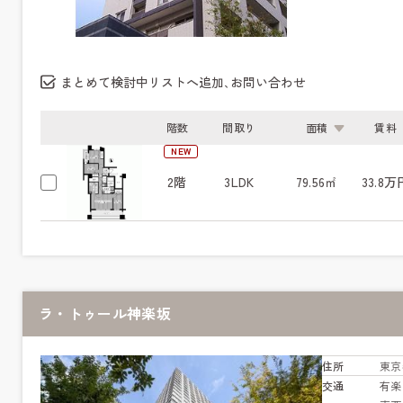
まとめて検討中リストへ追加､お問い合わせ
階数
間取り
面積
賃料
NEW
2階
3LDK
79.56㎡
33.8万
ラ・トゥール神楽坂
住所
東京
交通
有