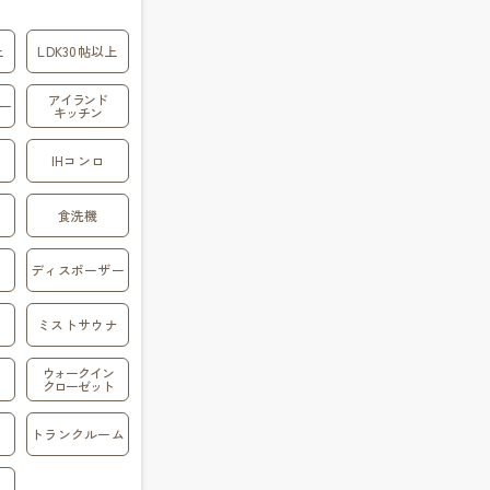
上
LDK30帖以上
アイランド
ー
キッチン
IHコンロ
食洗機
ディスポーザー
ミストサウナ
ウォークイン
クローゼット
トランクルーム