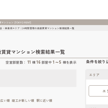
ョン [TOKYO RENT]
谷・神楽坂エリア｜24時間管理の高級賃貸マンション検索結果一覧
級賃貸マンション検索結果一覧
11
16
1～5
条件を絞り
空室部屋数：
棟
部屋中
棟を表示
エリア
エ
が広い順
竣工が新しい順
駅に近い順