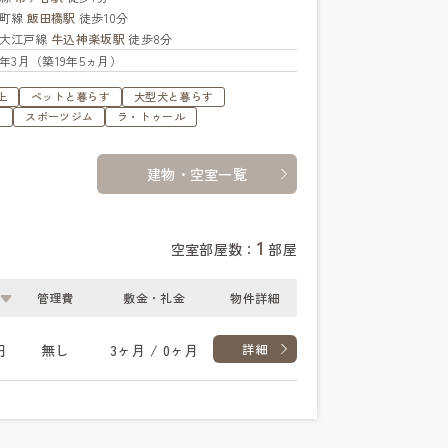
楽町線
飯田橋駅
徒歩10分
大江戸線
牛込神楽坂駅
徒歩8分
07年3月（築19年5ヵ月）
上
ペットと暮らす
大型犬と暮らす
ュ
スポーツジム
ラ・トゥール
建物・空室一覧
1
空室部屋数：
部屋
管理費
敷金・礼金
物件詳細
円
無し
3ヶ月 / 0ヶ月
詳細