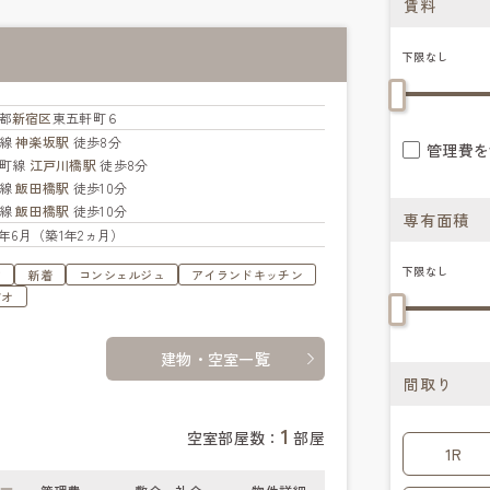
賃料
下限なし
都
新宿区
東五軒町６
西線
神楽坂駅
徒歩8分
管理費を
楽町線
江戸川橋駅
徒歩8分
武線
飯田橋駅
徒歩10分
北線
飯田橋駅
徒歩10分
専有面積
25年6月（築1年2ヵ月）
下限なし
す
新着
コンシェルジュ
アイランドキッチン
ビオ
建物・空室一覧
間取り
1
空室部屋数：
部屋
1R