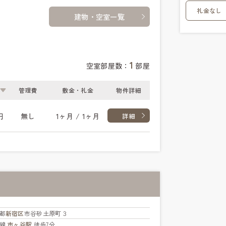
礼金なし
建物・空室一覧
1
空室部屋数：
部屋
管理費
敷金・礼金
物件詳細
円
無し
1ヶ月 / 1ヶ月
詳細
都
新宿区
市谷砂土原町３
北線
市ヶ谷駅
徒歩7分