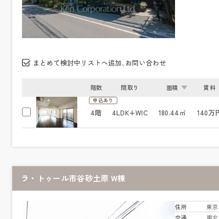
まとめて検討中リストへ追加､お問い合わせ
階数
間取り
面積
賃料
申込あり
4階
4LDK+WIC
180.44㎡
140万
ラ・トゥール市谷砂土原 W棟
住所
東京
交通
南