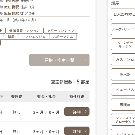
西線
神楽坂駅
徒歩9分
部屋
央線
飯田橋駅
徒歩13分
武線
飯田橋駅
徒歩13分
LDK20帖以
02年11月（築23年9ヵ月）
ルーフバルコニ
上
分譲賃貸マンション
タワーマンション
す
新着
コンシェルジュ
スポーツジム
カウンター
キッチン
ガスコンロ
建物・空室一覧
浄水器
5
空室部屋数：
部屋
ビューバス
管理費
敷金・礼金
物件詳細
床暖房
円
無し
3ヶ月 / 0ヶ月
詳細
シューズイン
クローゼット
円
無し
3ヶ月 / 0ヶ月
詳細
メゾネット