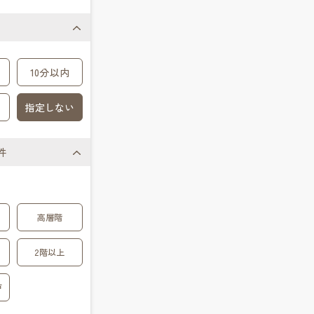
10分以内
指定しない
件
高層階
2階以上
戸