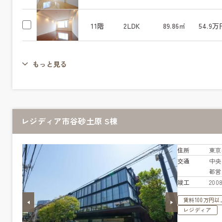
11階
2LDK
89.86㎡
54.9万
もっと見る
レジディア市谷砂土原 S棟
住所
東京
交通
中
都営
竣工
20
賃料100万円以
レジディア