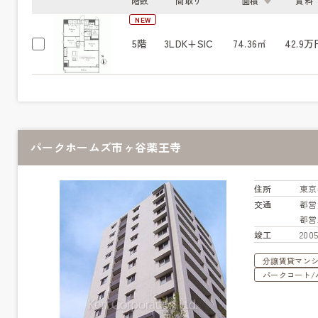
階数
間取り
面積
賃料
NEW
5階
3LDK+SIC
74.36㎡
42.9万
パークホームズ市ヶ谷薬王寺
住所
東京
交通
都営
都営
竣工
20
分譲賃貸マン
パークコート/