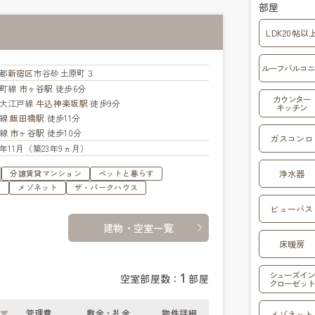
部屋
LDK20帖以
ルーフバルコニ
都
新宿区
市谷砂土原町３
楽町線
市ヶ谷駅
徒歩6分
カウンター
大江戸線
牛込神楽坂駅
徒歩9分
キッチン
武線
飯田橋駅
徒歩11分
武線
市ヶ谷駅
徒歩10分
ガスコンロ
02年11月（築23年9ヵ月）
浄水器
分譲賃貸マンション
ペットと暮らす
ュ
メゾネット
ザ・パークハウス
ビューバス
建物・空室一覧
床暖房
1
シューズイン
空室部屋数：
部屋
クローゼット
管理費
敷金・礼金
物件詳細
メゾネット