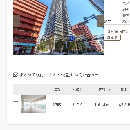
丸
副
都営
竣工
20
賃料100万円以
駐車場
まとめて検討中リストへ追加､お問い合わせ
階数
間取り
面積
賃料
27階
3LDK
116.14㎡
145万