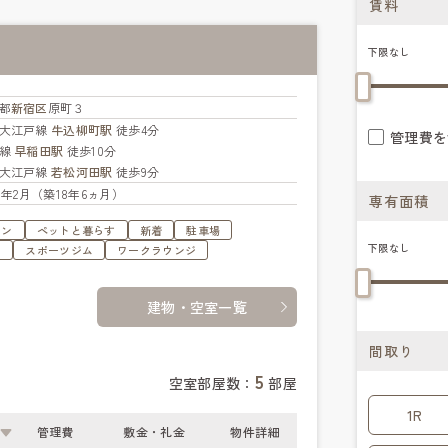
賃料
下限なし
都
新宿区
原町３
大江戸線
牛込柳町駅
徒歩4分
管理費を
西線
早稲田駅
徒歩10分
大江戸線
若松河田駅
徒歩9分
08年2月（築18年6ヵ月）
専有面積
ョン
ペットと暮らす
新着
駐車場
下限なし
ュ
スポーツジム
ワークラウンジ
建物・空室一覧
間取り
5
空室部屋数：
部屋
1R
管理費
敷金・礼金
物件詳細