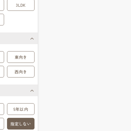
3LDK
東向き
西向き
5年以内
指定しない