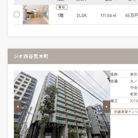
専任
1階
2LDK
111.54㎡
65万
ジオ四谷荒木町
住所
東京
交通
丸
中
都営
竣工
20
分譲賃貸マン