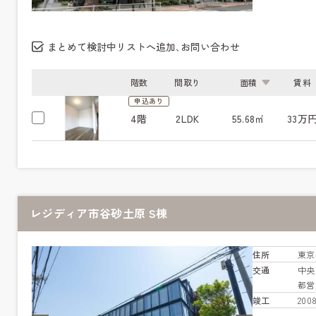
まとめて検討中リストへ追加､お問い合わせ
階数
間取り
面積
賃料
申込あり
4階
2LDK
55.68㎡
33万
レジディア市谷砂土原 S棟
住所
東京
交通
中
都営
竣工
20