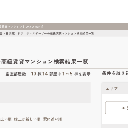
ンション [TOKYO RENT]
谷・神楽坂エリア｜ディスポーザーの高級賃貸マンション検索結果一覧
の高級賃貸マンション検索結果一覧
10
14
1～5
条件を絞り
空室部屋数：
棟
部屋中
棟を表示
エリア
エ
が広い順
竣工が新しい順
駅に近い順