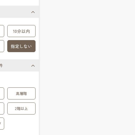
10分以内
指定しない
件
高層階
2階以上
戸