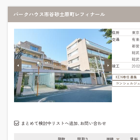
パークハウス市谷砂土原町レフィナール
住所
東京
交通
有
都営
総
総
竣工
20
KEN専任募集
コンシェルジ
まとめて検討中リストへ追加､お問い合わせ
階数
間取り
面積
賃料