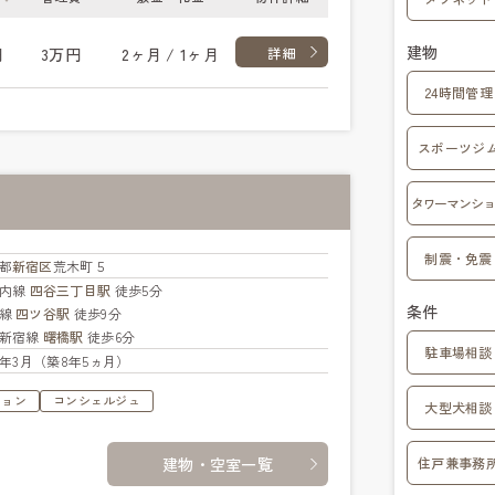
建物
円
3万円
2ヶ月 / 1ヶ月
詳細
24時間管理
スポーツジ
タワーマンショ
制震・免震
都
新宿区
荒木町５
ノ内線
四谷三丁目駅
徒歩5分
条件
央線
四ツ谷駅
徒歩9分
新宿線
曙橋駅
徒歩6分
駐車場相談
18年3月（築8年5ヵ月）
ション
コンシェルジュ
大型犬相談
建物・空室一覧
住戸兼事務