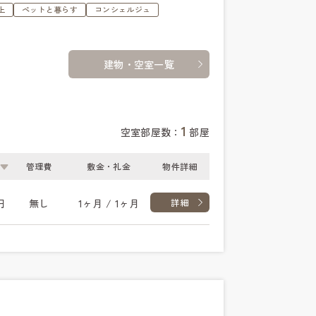
上
ペットと暮らす
コンシェルジュ
建物・空室一覧
1
空室部屋数：
部屋
管理費
敷金・礼金
物件詳細
円
無し
1ヶ月 / 1ヶ月
詳細