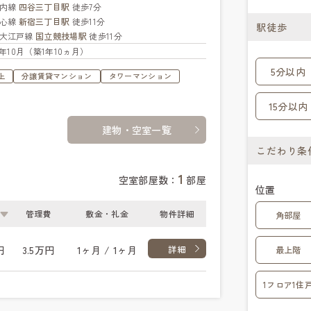
ノ内線
四谷三丁目駅
徒歩7分
都心線
新宿三丁目駅
徒歩11分
駅徒歩
大江戸線
国立競技場駅
徒歩11分
24年10月（築1年10ヵ月）
5分以内
上
分譲賃貸マンション
タワーマンション
15分以内
建物・空室一覧
こだわり条
1
空室部屋数：
部屋
位置
管理費
敷金・礼金
物件詳細
角部屋
円
3.5万円
1ヶ月 / 1ヶ月
詳細
最上階
1フロア1住