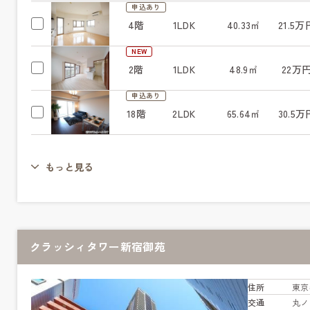
申込あり
4階
1LDK
40.33㎡
21.5万
NEW
2階
1LDK
48.9㎡
22万
申込あり
18階
2LDK
65.64㎡
30.5万
もっと見る
クラッシィタワー新宿御苑
住所
東京
交通
丸