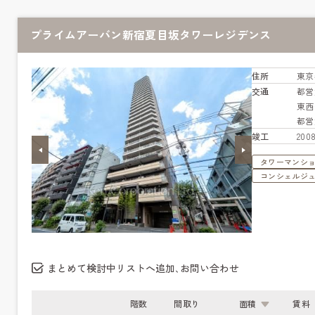
プライムアーバン新宿夏目坂タワーレジデンス
住所
東京
交通
都営
東
都営
竣工
20
タワーマンシ
コンシェルジ
まとめて検討中リストへ追加､お問い合わせ
階数
間取り
面積
賃料