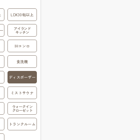
上
LDK30帖以上
アイランド
ー
キッチン
IHコンロ
食洗機
ディスポーザー
ミストサウナ
ウォークイン
クローゼット
トランクルーム