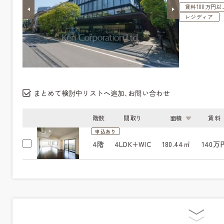
賃料100万円以
レジディア
まとめて検討中リストへ追加､お問い合わせ
階数
間取り
面積
賃料
申込あり
4階
4LDK+WIC
180.44㎡
140万