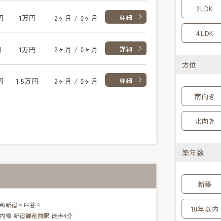
2LDK
円
1万円
2ヶ月 / 0ヶ月
詳細
4LDK
円
1万円
2ヶ月 / 0ヶ月
詳細
方位
円
1.5万円
2ヶ月 / 0ヶ月
詳細
南向き
北向き
築年数
新築
都
新宿区
四谷４
10年以内
ノ内線
新宿御苑前駅
徒歩4分