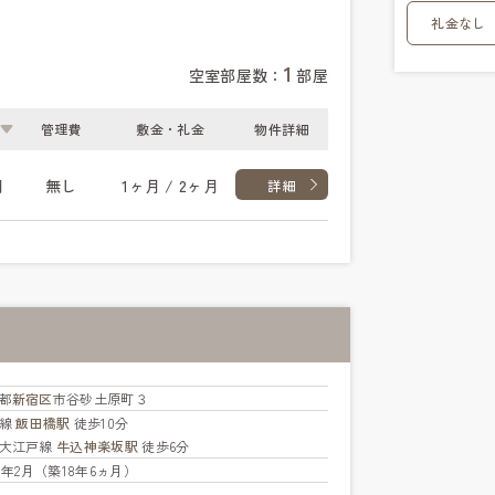
礼金なし
1
空室部屋数：
部屋
管理費
敷金・礼金
物件詳細
円
無し
1ヶ月 / 2ヶ月
詳細
都
新宿区
市谷砂土原町３
央線
飯田橋駅
徒歩10分
大江戸線
牛込神楽坂駅
徒歩6分
08年2月（築18年6ヵ月）