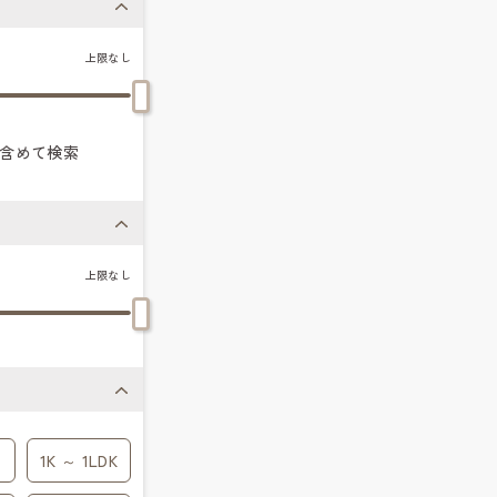
上限なし
含めて検索
上限なし
1K ～ 1LDK