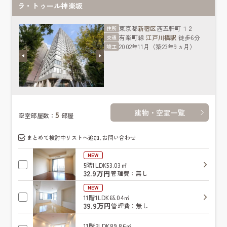
ラ・トゥール神楽坂
東京都
新宿区
西五軒町１２
住所
有楽町線
江戸川橋駅
徒歩6分
交通
2002年11月（築23年9ヵ月）
竣工
建物・空室一覧
5
空室部屋数：
部屋
まとめて検討中リストへ追加､お問い合わせ
NEW
5階
1LDK
53.03㎡
32.9万円
管理費：無し
NEW
11階
1LDK
65.04㎡
39.9万円
管理費：無し
11階
2LDK
89.86㎡