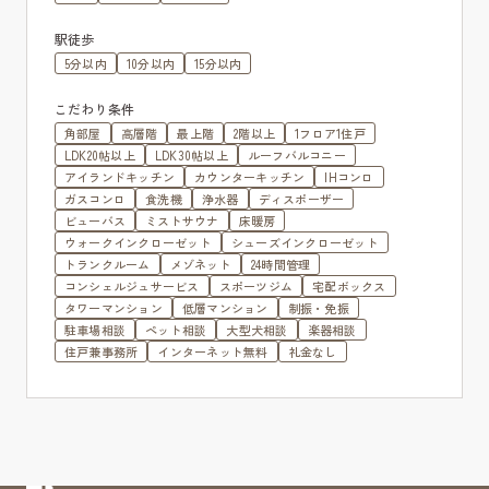
駅徒歩
5分以内
10分以内
15分以内
こだわり条件
角部屋
高層階
最上階
2階以上
1フロア1住戸
LDK20帖以上
LDK30帖以上
ルーフバルコニー
アイランドキッチン
カウンターキッチン
IHコンロ
ガスコンロ
食洗機
浄水器
ディスポーザー
ビューバス
ミストサウナ
床暖房
ウォークインクローゼット
シューズインクローゼット
トランクルーム
メゾネット
24時間管理
コンシェルジュサービス
スポーツジム
宅配ボックス
タワーマンション
低層マンション
制振・免振
駐車場相談
ペット相談
大型犬相談
楽器相談
住戸兼事務所
インターネット無料
礼金なし