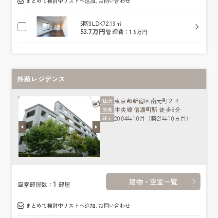
まとめて検討中リストへ追加､お問い合わせ
5階
3LDK
72.13㎡
53.7万円
管理費：1.5万円
外苑レジデンス
東京都
新宿区
南元町２４
住所
中央線
信濃町駅
徒歩8分
交通
2004年10月（築21年10ヵ月）
竣工
建物・空室一覧
1
空室部屋数：
部屋
まとめて検討中リストへ追加､お問い合わせ