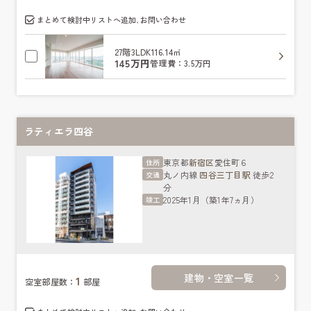
まとめて検討中リストへ追加､お問い合わせ
27階
3LDK
116.14㎡
145万円
管理費：3.5万円
ラティエラ四谷
東京都
新宿区
愛住町６
住所
丸ノ内線
四谷三丁目駅
徒歩2
交通
分
2025年1月（築1年7ヵ月）
竣工
建物・空室一覧
1
空室部屋数：
部屋