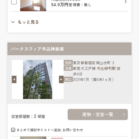
54.9万円
管理費：無し
もっと見る
パークスフィア牛込神楽坂
東京都
新宿区
南山伏町３
住所
都営大江戸線
牛込柳町駅
徒
交通
歩4分
2021年7月（築5年1ヵ月）
竣工
建物・空室一覧
2
空室部屋数：
部屋
まとめて検討中リストへ追加､お問い合わせ