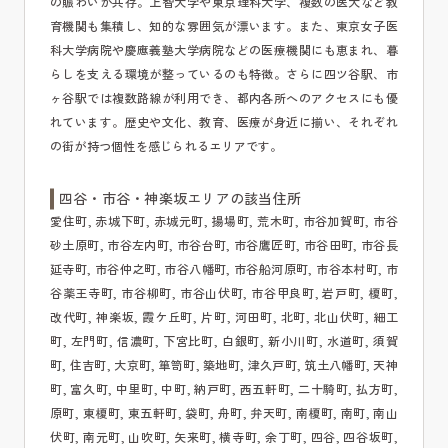
の賑わいが共存。上智大学や東京理科大学、複数の医大など教
育機関も集積し、知的な雰囲気が漂います。また、東京女子医
科大学病院や慶應義塾大学病院などの医療機関にも恵まれ、暮
らしを支える環境が整っているのも特徴。さらに四ツ谷駅、市
ヶ谷駅では複数路線が利用でき、都内各所へのアクセスにも優
れています。歴史や文化、教育、医療が身近に揃い、それぞれ
の街が持つ個性を感じられるエリアです。
四谷・市谷・神楽坂エリアの該当住所
愛住町, 赤城下町, 赤城元町, 揚場町, 荒木町, 市谷加賀町, 市谷
砂土原町, 市谷左内町, 市谷台町, 市谷鷹匠町, 市谷田町, 市谷長
延寺町, 市谷仲之町, 市谷八幡町, 市谷船河原町, 市谷本村町, 市
谷薬王寺町, 市谷柳町, 市谷山伏町, 市谷甲良町, 岩戸町, 榎町,
改代町, 神楽坂, 霞ケ丘町, 片町, 河田町, 北町, 北山伏町, 細工
町, 左門町, 信濃町, 下宮比町, 白銀町, 新小川町, 水道町, 須賀
町, 住吉町, 大京町, 箪笥町, 築地町, 津久戸町, 筑土八幡町, 天神
町, 富久町, 中里町, 中町, 納戸町, 西五軒町, 二十騎町, 払方町,
原町, 東榎町, 東五軒町, 袋町, 舟町, 弁天町, 南榎町, 南町, 南山
伏町, 南元町, 山吹町, 矢来町, 横寺町, 余丁町, 四谷, 四谷坂町,