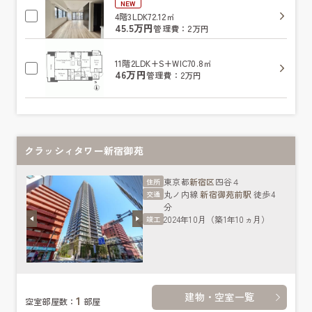
NEW
4階
3LDK
72.12㎡
45.5万円
管理費：2万円
11階
2LDK+S+WIC
70.8㎡
46万円
管理費：2万円
クラッシィタワー新宿御苑
東京都
新宿区
四谷４
住所
丸ノ内線
新宿御苑前駅
徒歩4
交通
分
2024年10月（築1年10ヵ月）
竣工
建物・空室一覧
1
空室部屋数：
部屋