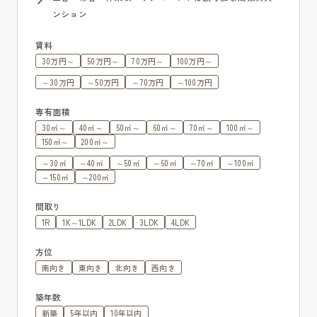
ンション
賃料
30万円～
50万円～
70万円～
100万円～
～30万円
～50万円
～70万円
～100万円
専有面積
30㎡～
40㎡～
50㎡～
60㎡～
70㎡～
100㎡～
150㎡～
200㎡～
～30㎡
～40㎡
～50㎡
～60㎡
～70㎡
～100㎡
～150㎡
～200㎡
間取り
1R
1K～1LDK
2LDK
3LDK
4LDK
方位
南向き
東向き
北向き
西向き
築年数
新築
5年以内
10年以内