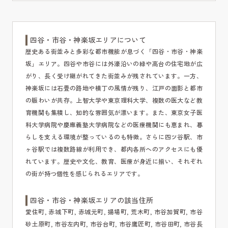
四谷・市谷・神楽坂エリアについて
歴史ある街並みと多彩な都市機能が息づく「四谷・市谷・神楽
坂」エリア。四谷や市谷には外濠沿いの緑や高台の住宅地が広
がり、長く受け継がれてきた街並みが残されています。一方、
神楽坂には石畳の路地や横丁の風情が残り、江戸の面影と都市
の賑わいが共存。上智大学や東京理科大学、複数の医大など教
育機関も集積し、知的な雰囲気が漂います。また、東京女子医
科大学病院や慶應義塾大学病院などの医療機関にも恵まれ、暮
らしを支える環境が整っているのも特徴。さらに四ツ谷駅、市
ヶ谷駅では複数路線が利用でき、都内各所へのアクセスにも優
れています。歴史や文化、教育、医療が身近に揃い、それぞれ
の街が持つ個性を感じられるエリアです。
四谷・市谷・神楽坂エリアの該当住所
愛住町, 赤城下町, 赤城元町, 揚場町, 荒木町, 市谷加賀町, 市谷
砂土原町, 市谷左内町, 市谷台町, 市谷鷹匠町, 市谷田町, 市谷長