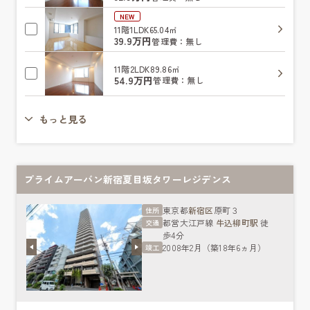
NEW
11階
1LDK
65.04㎡
39.9万円
管理費：無し
11階
2LDK
89.86㎡
54.9万円
管理費：無し
もっと見る
プライムアーバン新宿夏目坂タワーレジデンス
東京都
新宿区
原町３
住所
都営大江戸線
牛込柳町駅
徒
交通
歩4分
2008年2月（築18年6ヵ月）
竣工