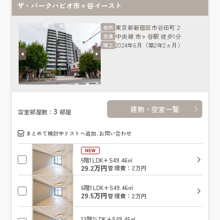
ザ・パークハビオ市ヶ谷イースト
東京都
新宿区
市谷田町２
住所
中央線
市ヶ谷駅
徒歩1分
交通
2024年6月（築2年2ヵ月）
竣工
建物・空室一覧
3
空室部屋数：
部屋
まとめて検討中リストへ追加､お問い合わせ
NEW
5階
1LDK+S
49.46㎡
29.2万円
管理費：2万円
6階
1LDK+S
49.46㎡
29.5万円
管理費：2万円
13階
1LDK+S
49.46㎡