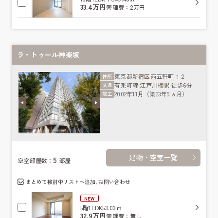
33.4万円
管理費：2万円
ラ・トゥール神楽坂
東京都
新宿区
西五軒町１２
住所
有楽町線
江戸川橋駅
徒歩6分
交通
2002年11月（築23年9ヵ月）
竣工
建物・空室一覧
5
空室部屋数：
部屋
まとめて検討中リストへ追加､お問い合わせ
NEW
5階
1LDK
53.03㎡
32.9万円
管理費：無し