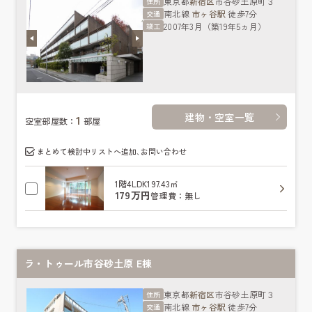
東京都
新宿区
市谷砂土原町３
住所
南北線
市ヶ谷駅
徒歩7分
交通
2007年3月（築19年5ヵ月）
竣工
建物・空室一覧
1
空室部屋数：
部屋
まとめて検討中リストへ追加､お問い合わせ
1階
4LDK
197.43㎡
179万円
管理費：無し
ラ・トゥール市谷砂土原 E棟
東京都
新宿区
市谷砂土原町３
住所
南北線
市ヶ谷駅
徒歩7分
交通