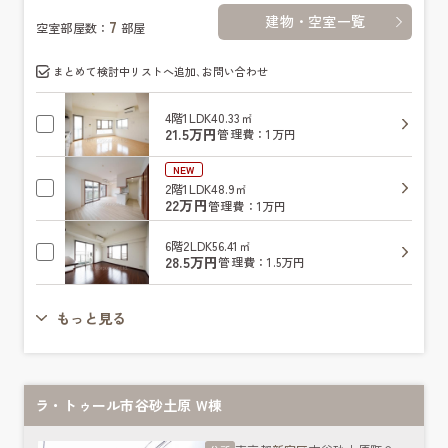
建物・空室一覧
7
空室部屋数：
部屋
まとめて検討中リストへ追加､お問い合わせ
4階
1LDK
40.33㎡
21.5万円
管理費：1万円
NEW
2階
1LDK
48.9㎡
22万円
管理費：1万円
6階
2LDK
56.41㎡
28.5万円
管理費：1.5万円
もっと見る
ラ・トゥール市谷砂土原 W棟