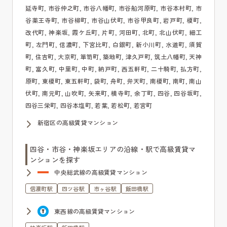
延寺町, 市谷仲之町, 市谷八幡町, 市谷船河原町, 市谷本村町, 市
谷薬王寺町, 市谷柳町, 市谷山伏町, 市谷甲良町, 岩戸町, 榎町,
改代町, 神楽坂, 霞ケ丘町, 片町, 河田町, 北町, 北山伏町, 細工
町, 左門町, 信濃町, 下宮比町, 白銀町, 新小川町, 水道町, 須賀
町, 住吉町, 大京町, 箪笥町, 築地町, 津久戸町, 筑土八幡町, 天神
町, 富久町, 中里町, 中町, 納戸町, 西五軒町, 二十騎町, 払方町,
原町, 東榎町, 東五軒町, 袋町, 舟町, 弁天町, 南榎町, 南町, 南山
伏町, 南元町, 山吹町, 矢来町, 横寺町, 余丁町, 四谷, 四谷坂町,
四谷三栄町, 四谷本塩町, 若葉, 若松町, 若宮町
新宿区の高級賃貸マンション
四谷・市谷・神楽坂エリアの沿線・駅で高級賃貸マ
ンションを探す
中央総武線の高級賃貸マンション
信濃町駅
四ツ谷駅
市ヶ谷駅
飯田橋駅
東西線の高級賃貸マンション