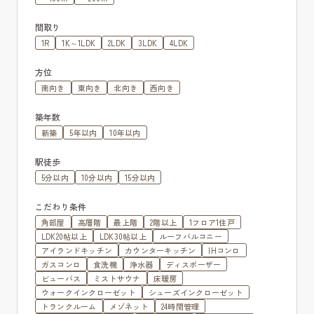
間取り
1R
1K～1LDK
2LDK
3LDK
4LDK
方位
南向き
東向き
北向き
西向き
築年数
新築
5年以内
10年以内
駅徒歩
5分以内
10分以内
15分以内
こだわり条件
角部屋
高層階
最上階
2階以上
1フロア1住戸
LDK20帖以上
LDK30帖以上
ルーフバルコニー
アイランドキッチン
カウンターキッチン
IHコンロ
ガスコンロ
食洗機
浄水器
ディスポーザー
ビューバス
ミストサウナ
床暖房
ウォークインクローゼット
シューズインクローゼット
トランクルーム
メゾネット
24時間管理