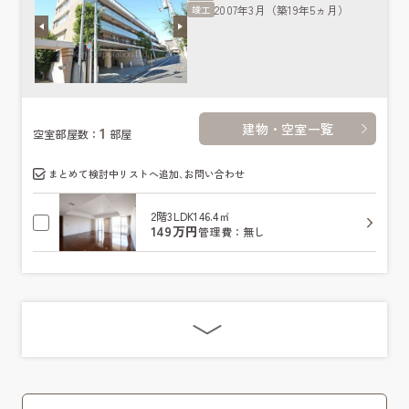
2007年3月（築19年5ヵ月）
竣工
建物・空室一覧
1
空室部屋数：
部屋
まとめて検討中リストへ追加､お問い合わせ
2階
3LDK
146.4㎡
149万円
管理費：無し