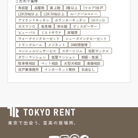
こだわり条件
角部屋
高層階
最上階
2階以上
1フロア1住戸
LDK20帖以上
LDK30帖以上
ルーフバルコニー
アイランドキッチン
カウンターキッチン
IHコンロ
ガスコンロ
食洗機
浄水器
ディスポーザー
ビューバス
ミストサウナ
床暖房
ウォークインクローゼット
シューズインクローゼット
トランクルーム
メゾネット
24時間管理
コンシェルジュサービス
スポーツジム
宅配ボックス
タワーマンション
低層マンション
制振・免振
駐車場相談
ペット相談
大型犬相談
楽器相談
住戸兼事務所
インターネット無料
礼金なし