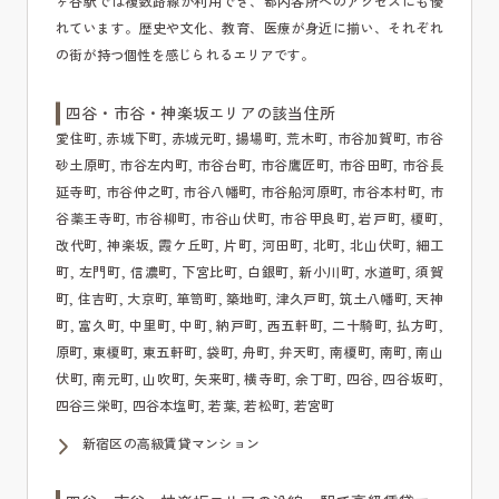
ヶ谷駅では複数路線が利用でき、都内各所へのアクセスにも優
れています。歴史や文化、教育、医療が身近に揃い、それぞれ
の街が持つ個性を感じられるエリアです。
四谷・市谷・神楽坂エリアの該当住所
愛住町, 赤城下町, 赤城元町, 揚場町, 荒木町, 市谷加賀町, 市谷
砂土原町, 市谷左内町, 市谷台町, 市谷鷹匠町, 市谷田町, 市谷長
延寺町, 市谷仲之町, 市谷八幡町, 市谷船河原町, 市谷本村町, 市
谷薬王寺町, 市谷柳町, 市谷山伏町, 市谷甲良町, 岩戸町, 榎町,
改代町, 神楽坂, 霞ケ丘町, 片町, 河田町, 北町, 北山伏町, 細工
町, 左門町, 信濃町, 下宮比町, 白銀町, 新小川町, 水道町, 須賀
町, 住吉町, 大京町, 箪笥町, 築地町, 津久戸町, 筑土八幡町, 天神
町, 富久町, 中里町, 中町, 納戸町, 西五軒町, 二十騎町, 払方町,
原町, 東榎町, 東五軒町, 袋町, 舟町, 弁天町, 南榎町, 南町, 南山
伏町, 南元町, 山吹町, 矢来町, 横寺町, 余丁町, 四谷, 四谷坂町,
四谷三栄町, 四谷本塩町, 若葉, 若松町, 若宮町
新宿区の高級賃貸マンション