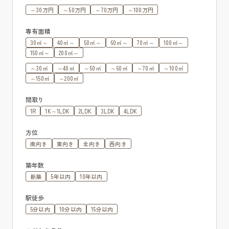
～30万円
～50万円
～70万円
～100万円
専有面積
30㎡～
40㎡～
50㎡～
60㎡～
70㎡～
100㎡～
150㎡～
200㎡～
～30㎡
～40㎡
～50㎡
～60㎡
～70㎡
～100㎡
～150㎡
～200㎡
間取り
1R
1K～1LDK
2LDK
3LDK
4LDK
方位
南向き
東向き
北向き
西向き
築年数
新築
5年以内
10年以内
駅徒歩
5分以内
10分以内
15分以内