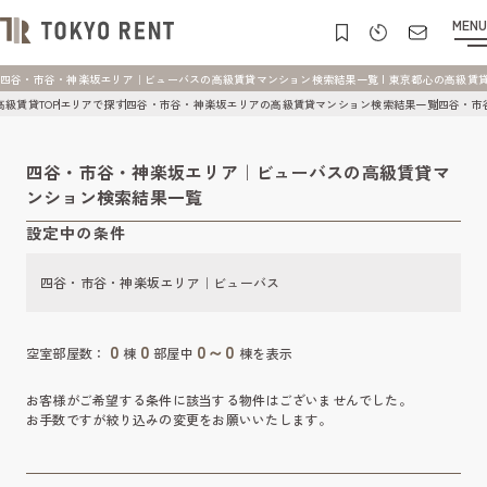
MENU
四谷・市谷・神楽坂エリア｜ビューバスの高級賃貸マンション検索結果一覧 | 東京都心の高級賃貸マンショ
高級賃貸TOP
エリアで探す
四谷・市谷・神楽坂エリアの高級賃貸マンション検索結果一覧
四谷・市
四谷・市谷・神楽坂エリア｜ビューバスの高級賃貸マ
ンション検索結果一覧
設定中の条件
四谷・市谷・神楽坂エリア｜ビューバス
0
0
0～0
空室部屋数：
棟
部屋中
棟を表示
お客様がご希望する条件に該当する物件はございませんでした。
お手数ですが絞り込みの変更をお願いいたします。