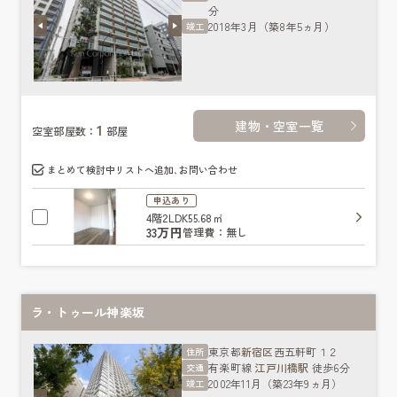
分
2018年3月（築8年5ヵ月）
竣工
建物・空室一覧
1
空室部屋数：
部屋
まとめて検討中リストへ追加､お問い合わせ
申込あり
4階
2LDK
55.68㎡
33万円
管理費：無し
ラ・トゥール神楽坂
東京都
新宿区
西五軒町１２
住所
有楽町線
江戸川橋駅
徒歩6分
交通
2002年11月（築23年9ヵ月）
竣工