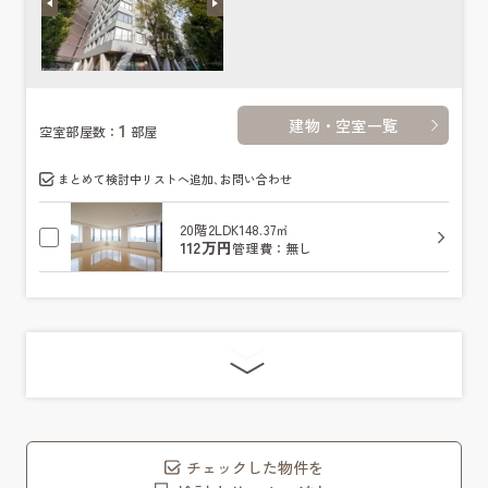
建物・空室一覧
1
空室部屋数：
部屋
まとめて検討中リストへ追加､お問い合わせ
20階
2LDK
148.37㎡
112万円
管理費：無し
チェックした物件を