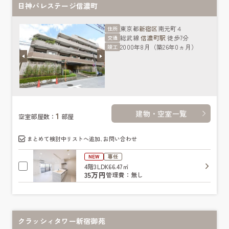
日神パレステージ信濃町
東京都
新宿区
南元町４
住所
総武線
信濃町駅
徒歩7分
交通
2000年8月（築26年0ヵ月）
竣工
建物・空室一覧
1
空室部屋数：
部屋
まとめて検討中リストへ追加､お問い合わせ
NEW
専任
4階
3LDK
66.47㎡
35万円
管理費：無し
クラッシィタワー新宿御苑