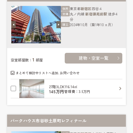
東京都
新宿区
四谷４
住所
丸ノ内線
新宿御苑前駅
徒歩4
交通
分
2024年10月（築1年10ヵ月）
竣工
建物・空室一覧
1
空室部屋数：
部屋
まとめて検討中リストへ追加､お問い合わせ
27階
3LDK
116.14㎡
145万円
管理費：3.5万円
パークハウス市谷砂土原町レフィナール