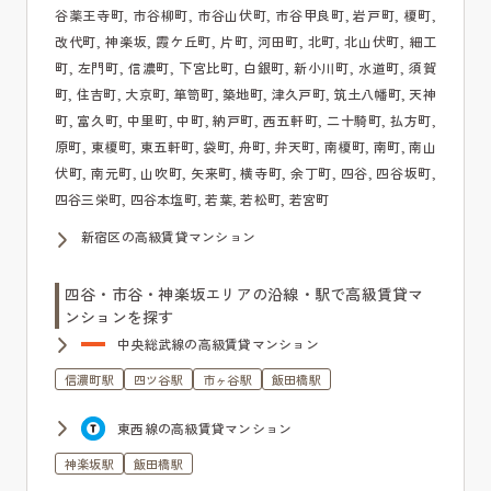
谷薬王寺町, 市谷柳町, 市谷山伏町, 市谷甲良町, 岩戸町, 榎町,
改代町, 神楽坂, 霞ケ丘町, 片町, 河田町, 北町, 北山伏町, 細工
町, 左門町, 信濃町, 下宮比町, 白銀町, 新小川町, 水道町, 須賀
町, 住吉町, 大京町, 箪笥町, 築地町, 津久戸町, 筑土八幡町, 天神
町, 富久町, 中里町, 中町, 納戸町, 西五軒町, 二十騎町, 払方町,
原町, 東榎町, 東五軒町, 袋町, 舟町, 弁天町, 南榎町, 南町, 南山
伏町, 南元町, 山吹町, 矢来町, 横寺町, 余丁町, 四谷, 四谷坂町,
四谷三栄町, 四谷本塩町, 若葉, 若松町, 若宮町
新宿区の高級賃貸マンション
四谷・市谷・神楽坂エリアの沿線・駅で高級賃貸マ
ンションを探す
中央総武線の高級賃貸マンション
信濃町駅
四ツ谷駅
市ヶ谷駅
飯田橋駅
東西線の高級賃貸マンション
神楽坂駅
飯田橋駅