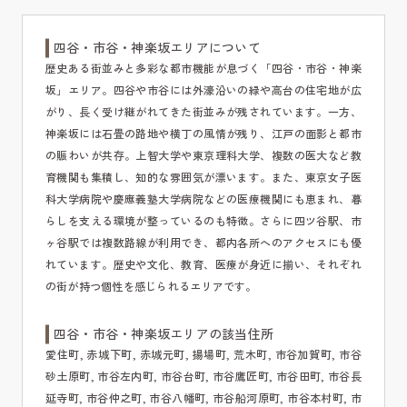
四谷・市谷・神楽坂エリアについて
歴史ある街並みと多彩な都市機能が息づく「四谷・市谷・神楽
坂」エリア。四谷や市谷には外濠沿いの緑や高台の住宅地が広
がり、長く受け継がれてきた街並みが残されています。一方、
神楽坂には石畳の路地や横丁の風情が残り、江戸の面影と都市
の賑わいが共存。上智大学や東京理科大学、複数の医大など教
育機関も集積し、知的な雰囲気が漂います。また、東京女子医
科大学病院や慶應義塾大学病院などの医療機関にも恵まれ、暮
らしを支える環境が整っているのも特徴。さらに四ツ谷駅、市
ヶ谷駅では複数路線が利用でき、都内各所へのアクセスにも優
れています。歴史や文化、教育、医療が身近に揃い、それぞれ
の街が持つ個性を感じられるエリアです。
四谷・市谷・神楽坂エリアの該当住所
愛住町, 赤城下町, 赤城元町, 揚場町, 荒木町, 市谷加賀町, 市谷
砂土原町, 市谷左内町, 市谷台町, 市谷鷹匠町, 市谷田町, 市谷長
延寺町, 市谷仲之町, 市谷八幡町, 市谷船河原町, 市谷本村町, 市