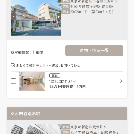
東京都
新宿区
市谷砂土原町３
住所
有楽町線
市ヶ谷駅
徒歩6分
交通
2002年11月（築23年9ヵ月）
竣工
建物・空室一覧
1
空室部屋数：
部屋
まとめて検討中リストへ追加､お問い合わせ
専任
1階
2LDK
111.54㎡
65万円
管理費：3万円
ジオ四谷荒木町
東京都
新宿区
荒木町５
住所
丸ノ内線
四谷三丁目駅
徒歩5
交通