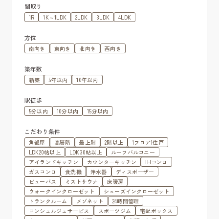
間取り
1R
1K～1LDK
2LDK
3LDK
4LDK
方位
南向き
東向き
北向き
西向き
築年数
新築
5年以内
10年以内
駅徒歩
5分以内
10分以内
15分以内
こだわり条件
角部屋
高層階
最上階
2階以上
1フロア1住戸
LDK20帖以上
LDK30帖以上
ルーフバルコニー
アイランドキッチン
カウンターキッチン
IHコンロ
ガスコンロ
食洗機
浄水器
ディスポーザー
ビューバス
ミストサウナ
床暖房
ウォークインクローゼット
シューズインクローゼット
トランクルーム
メゾネット
24時間管理
コンシェルジュサービス
スポーツジム
宅配ボックス