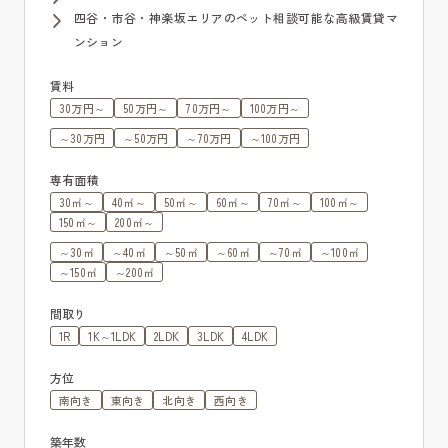
四谷・市谷・神楽坂エリアのペット相談可能な高級賃貸マ
ンション
賃料
30万円～
50万円～
70万円～
100万円～
～30万円
～50万円
～70万円
～100万円
専有面積
30㎡～
40㎡～
50㎡～
60㎡～
70㎡～
100㎡～
150㎡～
200㎡～
～30㎡
～40㎡
～50㎡
～60㎡
～70㎡
～100㎡
～150㎡
～200㎡
間取り
1R
1K～1LDK
2LDK
3LDK
4LDK
方位
南向き
東向き
北向き
西向き
築年数