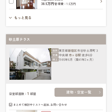
38.5万円
管理費：1.5万円
もっと見る
砂土原テラス
東京都
新宿区
市谷砂土原町３
住所
中央線
市ヶ谷駅
徒歩6分
交通
1985年6月（築41年2ヵ月）
竣工
建物・空室一覧
1
空室部屋数：
部屋
まとめて検討中リストへ追加､お問い合わせ