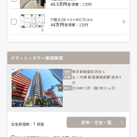
45.5万円
管理費：2万円
11階
2LDK+S+WIC
70.8㎡
46万円
管理費：2万円
クラッシィタワー新宿御苑
東京都
新宿区
四谷４
住所
丸ノ内線
新宿御苑前駅
徒歩4
交通
分
2024年10月（築1年10ヵ月）
竣工
建物・空室一覧
1
空室部屋数：
部屋