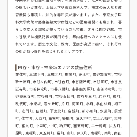
の賑わいが共存。上智大学や東京理科大学、複数の医大など教
育機関も集積し、知的な雰囲気が漂います。また、東京女子医
科大学病院や慶應義塾大学病院などの医療機関にも恵まれ、暮
らしを支える環境が整っているのも特徴。さらに四ツ谷駅、市
ヶ谷駅では複数路線が利用でき、都内各所へのアクセスにも優
れています。歴史や文化、教育、医療が身近に揃い、それぞれ
の街が持つ個性を感じられるエリアです。
四谷・市谷・神楽坂エリアの該当住所
愛住町, 赤城下町, 赤城元町, 揚場町, 荒木町, 市谷加賀町, 市谷
砂土原町, 市谷左内町, 市谷台町, 市谷鷹匠町, 市谷田町, 市谷長
延寺町, 市谷仲之町, 市谷八幡町, 市谷船河原町, 市谷本村町, 市
谷薬王寺町, 市谷柳町, 市谷山伏町, 市谷甲良町, 岩戸町, 榎町,
改代町, 神楽坂, 霞ケ丘町, 片町, 河田町, 北町, 北山伏町, 細工
町, 左門町, 信濃町, 下宮比町, 白銀町, 新小川町, 水道町, 須賀
町, 住吉町, 大京町, 箪笥町, 築地町, 津久戸町, 筑土八幡町, 天神
町, 富久町, 中里町, 中町, 納戸町, 西五軒町, 二十騎町, 払方町,
原町, 東榎町, 東五軒町, 袋町, 舟町, 弁天町, 南榎町, 南町, 南山