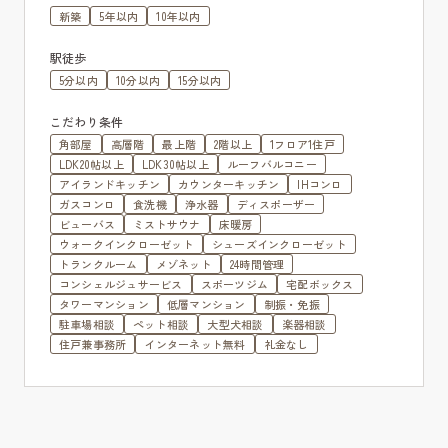
新築
5年以内
10年以内
駅徒歩
5分以内
10分以内
15分以内
こだわり条件
角部屋
高層階
最上階
2階以上
1フロア1住戸
LDK20帖以上
LDK30帖以上
ルーフバルコニー
アイランドキッチン
カウンターキッチン
IHコンロ
ガスコンロ
食洗機
浄水器
ディスポーザー
ビューバス
ミストサウナ
床暖房
ウォークインクローゼット
シューズインクローゼット
トランクルーム
メゾネット
24時間管理
コンシェルジュサービス
スポーツジム
宅配ボックス
タワーマンション
低層マンション
制振・免振
駐車場相談
ペット相談
大型犬相談
楽器相談
住戸兼事務所
インターネット無料
礼金なし