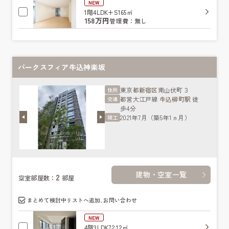
NEW
1階
4LDK+S
165㎡
158万円
管理費：無し
パークスフィア牛込神楽坂
東京都
新宿区
南山伏町３
住所
都営大江戸線
牛込柳町駅
徒
交通
歩4分
2021年7月（築5年1ヵ月）
竣工
建物・空室一覧
2
空室部屋数：
部屋
まとめて検討中リストへ追加､お問い合わせ
NEW
4階
3LDK
72.12㎡