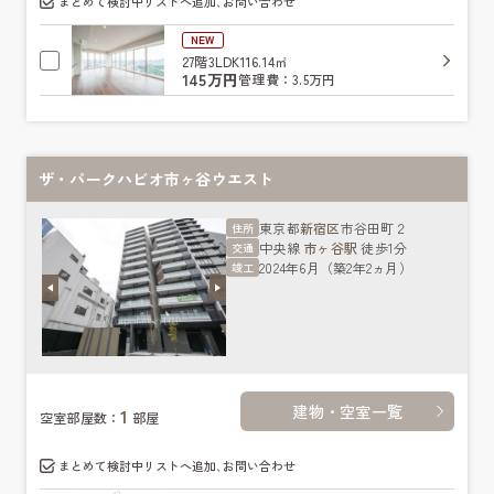
まとめて検討中リストへ追加､お問い合わせ
NEW
27階
3LDK
116.14㎡
145万円
管理費：3.5万円
ザ・パークハビオ市ヶ谷ウエスト
東京都
新宿区
市谷田町２
住所
中央線
市ヶ谷駅
徒歩1分
交通
2024年6月（築2年2ヵ月）
竣工
建物・空室一覧
1
空室部屋数：
部屋
まとめて検討中リストへ追加､お問い合わせ