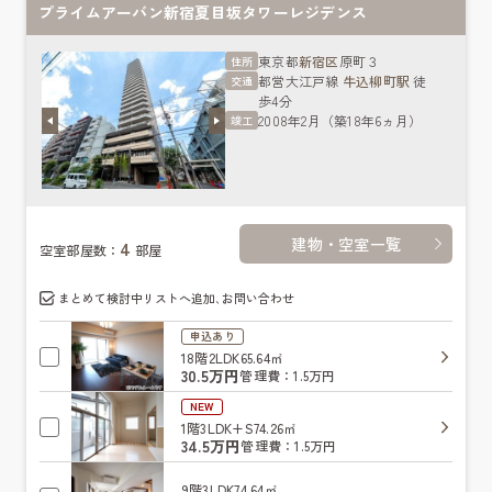
プライムアーバン新宿夏目坂タワーレジデンス
東京都
新宿区
原町３
住所
都営大江戸線
牛込柳町駅
徒
交通
歩4分
2008年2月（築18年6ヵ月）
竣工
建物・空室一覧
4
空室部屋数：
部屋
まとめて検討中リストへ追加､お問い合わせ
申込あり
18階
2LDK
65.64㎡
30.5万円
管理費：1.5万円
NEW
1階
3LDK+S
74.26㎡
34.5万円
管理費：1.5万円
9階
3LDK
74.64㎡