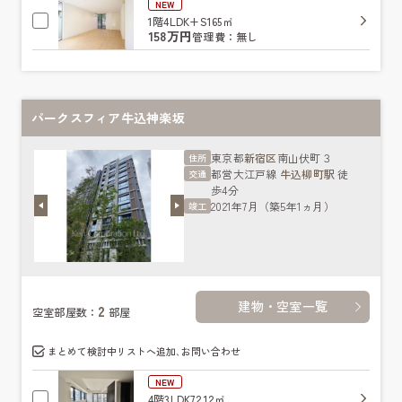
NEW
1階
4LDK+S
165㎡
158万円
管理費：無し
パークスフィア牛込神楽坂
東京都
新宿区
南山伏町３
住所
都営大江戸線
牛込柳町駅
徒
交通
歩4分
2021年7月（築5年1ヵ月）
竣工
建物・空室一覧
2
空室部屋数：
部屋
まとめて検討中リストへ追加､お問い合わせ
NEW
4階
3LDK
72.12㎡