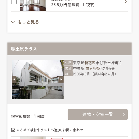
28.5万円
管理費：1.5万円
もっと見る
砂土原テラス
東京都
新宿区
市谷砂土原町３
住所
中央線
市ヶ谷駅
徒歩6分
交通
1985年6月（築41年2ヵ月）
竣工
建物・空室一覧
1
空室部屋数：
部屋
まとめて検討中リストへ追加､お問い合わせ