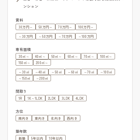
ンション
賃料
30万円～
50万円～
70万円～
100万円～
～30万円
～50万円
～70万円
～100万円
専有面積
30㎡～
40㎡～
50㎡～
60㎡～
70㎡～
100㎡～
150㎡～
200㎡～
～30㎡
～40㎡
～50㎡
～60㎡
～70㎡
～100㎡
～150㎡
～200㎡
間取り
1R
1K～1LDK
2LDK
3LDK
4LDK
方位
南向き
東向き
北向き
西向き
築年数
新築
5年以内
10年以内