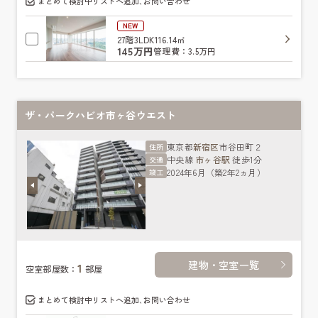
まとめて検討中リストへ追加､お問い合わせ
NEW
27階
3LDK
116.14㎡
145万円
管理費：3.5万円
ザ・パークハビオ市ヶ谷ウエスト
東京都
新宿区
市谷田町２
住所
中央線
市ヶ谷駅
徒歩1分
交通
2024年6月（築2年2ヵ月）
竣工
建物・空室一覧
1
空室部屋数：
部屋
まとめて検討中リストへ追加､お問い合わせ