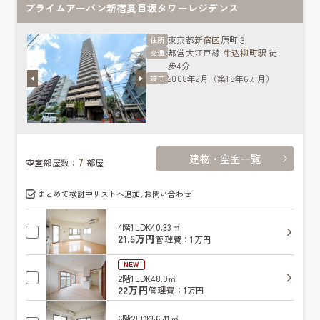
プライムアーバン新宿夏目坂タワーレジデンス
東京都
新宿区
原町３
住所
都営大江戸線
牛込柳町駅
徒
交通
歩4分
2008年2月（築18年6ヵ月）
竣工
建物・空室一覧
7
空室部屋数：
部屋
まとめて検討中リストへ追加､お問い合わせ
4階
1LDK
40.33㎡
21.5万円
管理費：1万円
NEW
2階
1LDK
48.9㎡
22万円
管理費：1万円
6階
2LDK
56.41㎡