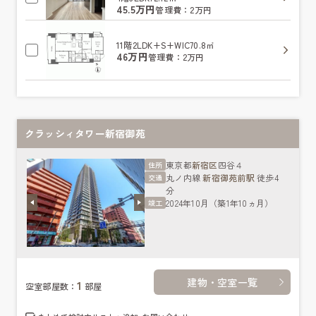
45.5万円
管理費：2万円
11階
2LDK+S+WIC
70.8㎡
46万円
管理費：2万円
クラッシィタワー新宿御苑
東京都
新宿区
四谷４
住所
丸ノ内線
新宿御苑前駅
徒歩4
交通
分
2024年10月（築1年10ヵ月）
竣工
建物・空室一覧
1
空室部屋数：
部屋