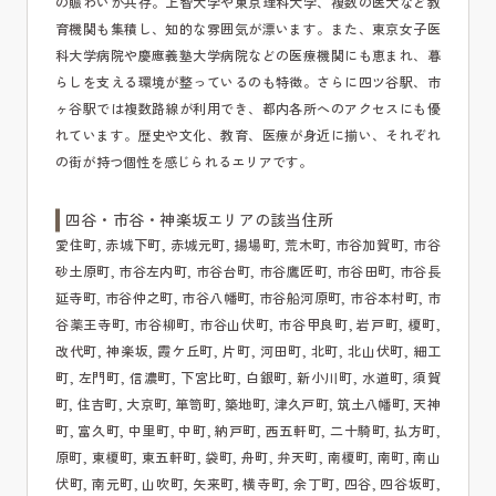
の賑わいが共存。上智大学や東京理科大学、複数の医大など教
育機関も集積し、知的な雰囲気が漂います。また、東京女子医
科大学病院や慶應義塾大学病院などの医療機関にも恵まれ、暮
らしを支える環境が整っているのも特徴。さらに四ツ谷駅、市
ヶ谷駅では複数路線が利用でき、都内各所へのアクセスにも優
れています。歴史や文化、教育、医療が身近に揃い、それぞれ
の街が持つ個性を感じられるエリアです。
四谷・市谷・神楽坂エリアの該当住所
愛住町, 赤城下町, 赤城元町, 揚場町, 荒木町, 市谷加賀町, 市谷
砂土原町, 市谷左内町, 市谷台町, 市谷鷹匠町, 市谷田町, 市谷長
延寺町, 市谷仲之町, 市谷八幡町, 市谷船河原町, 市谷本村町, 市
谷薬王寺町, 市谷柳町, 市谷山伏町, 市谷甲良町, 岩戸町, 榎町,
改代町, 神楽坂, 霞ケ丘町, 片町, 河田町, 北町, 北山伏町, 細工
町, 左門町, 信濃町, 下宮比町, 白銀町, 新小川町, 水道町, 須賀
町, 住吉町, 大京町, 箪笥町, 築地町, 津久戸町, 筑土八幡町, 天神
町, 富久町, 中里町, 中町, 納戸町, 西五軒町, 二十騎町, 払方町,
原町, 東榎町, 東五軒町, 袋町, 舟町, 弁天町, 南榎町, 南町, 南山
伏町, 南元町, 山吹町, 矢来町, 横寺町, 余丁町, 四谷, 四谷坂町,