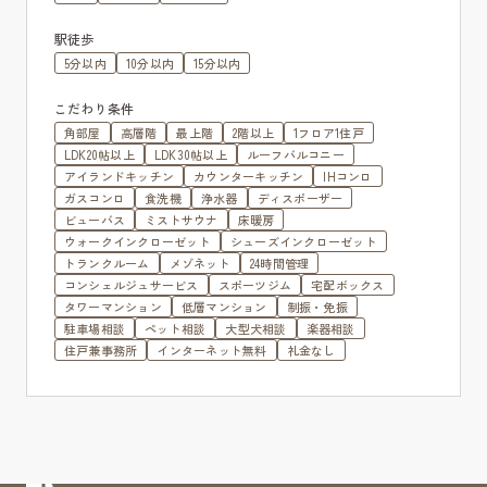
駅徒歩
5分以内
10分以内
15分以内
こだわり条件
角部屋
高層階
最上階
2階以上
1フロア1住戸
LDK20帖以上
LDK30帖以上
ルーフバルコニー
アイランドキッチン
カウンターキッチン
IHコンロ
ガスコンロ
食洗機
浄水器
ディスポーザー
ビューバス
ミストサウナ
床暖房
ウォークインクローゼット
シューズインクローゼット
トランクルーム
メゾネット
24時間管理
コンシェルジュサービス
スポーツジム
宅配ボックス
タワーマンション
低層マンション
制振・免振
駐車場相談
ペット相談
大型犬相談
楽器相談
住戸兼事務所
インターネット無料
礼金なし