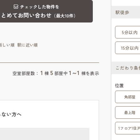
チェックした物件を
駅徒歩
まとめてお問い合わせ
（最大10件）
5分以内
新しい順
駅に近い順
15分以内
こだわり条
1
5
1～1
空室部屋数：
棟
部屋中
棟を表示
位置
角部屋
最上階
らない方へ
1フロア1住