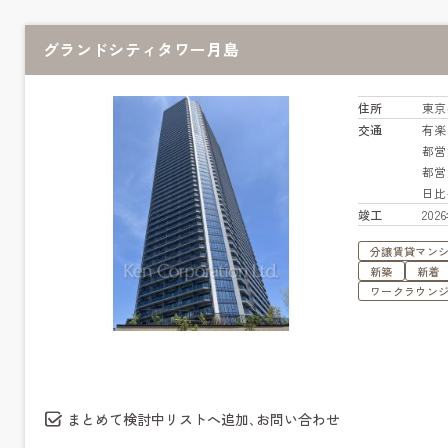
グランドシティタワー月島
住所
東京
交通
有
都営
都営
日
竣工
20
分譲賃貸マン
新築
新着
ワークラウン
まとめて検討中リストへ追加､お問い合わせ