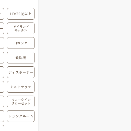
上
LDK30帖以上
アイランド
ー
キッチン
IHコンロ
食洗機
ディスポーザー
ミストサウナ
ウォークイン
クローゼット
トランクルーム