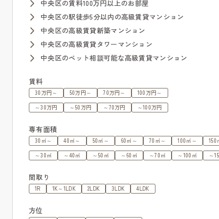
中央区の賃料100万円以上のお部屋
中央区の駅徒歩5分以内の高級賃貸マンション
中央区の高級賃貸新築マンション
中央区の高級賃貸タワーマンション
中央区のペット相談可能な高級賃貸マンション
賃料
30万円～
50万円～
70万円～
100万円～
～30万円
～50万円
～70万円
～100万円
専有面積
30㎡～
40㎡～
50㎡～
60㎡～
70㎡～
100㎡～
15
～30㎡
～40㎡
～50㎡
～60㎡
～70㎡
～100㎡
～1
間取り
1R
1K～1LDK
2LDK
3LDK
4LDK
方位