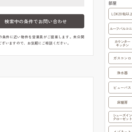
部屋
LDK20帖以
検索中の条件でお問い合わせ
ルーフバルコニ
の条件に近い物件を営業員がご提案します。未公開
カウンター
ございますので、お気軽にご相談ください。
キッチン
ガスコンロ
浄水器
ビューバス
床暖房
シューズイン
クローゼット
メゾネット