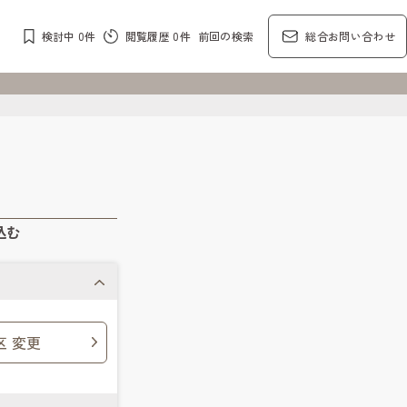
検討中
0
件
閲覧履歴
0
件
前回の検索
総合お問い合わせ
込む
区 変更