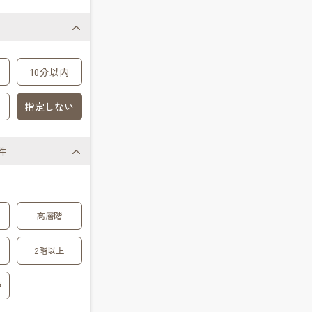
10分以内
指定しない
件
高層階
2階以上
戸