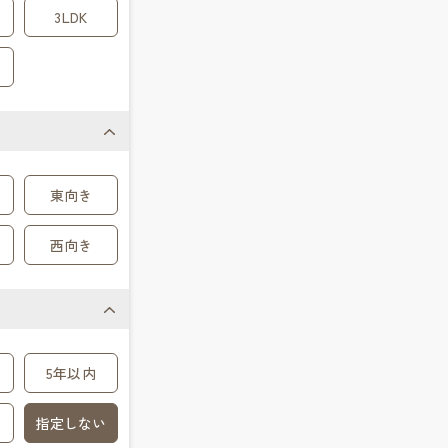
3LDK
東向き
西向き
5年以内
指定しない