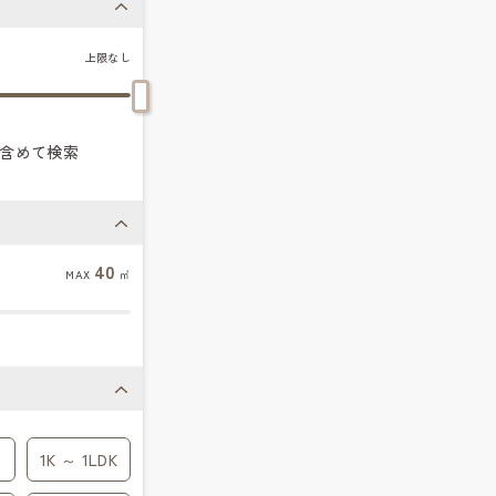
上限なし
含めて検索
40
MAX
㎡
1K ～ 1LDK