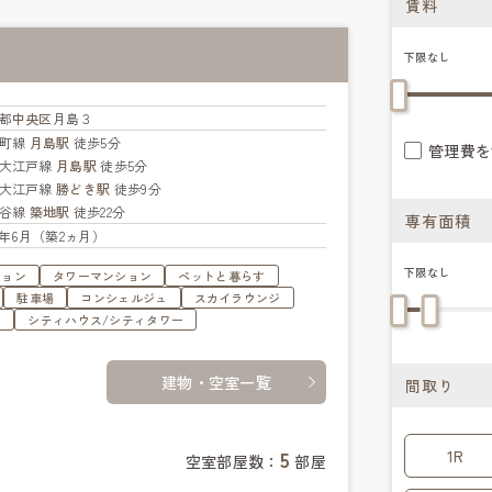
賃料
下限なし
都
中央区
月島３
楽町線
月島駅
徒歩5分
管理費を
大江戸線
月島駅
徒歩5分
大江戸線
勝どき駅
徒歩9分
比谷線
築地駅
徒歩22分
専有面積
26年6月（築2ヵ月）
下限なし
ション
タワーマンション
ペットと暮らす
駐車場
コンシェルジュ
スカイラウンジ
ジ
シティハウス/シティタワー
建物・空室一覧
間取り
5
1R
空室部屋数：
部屋