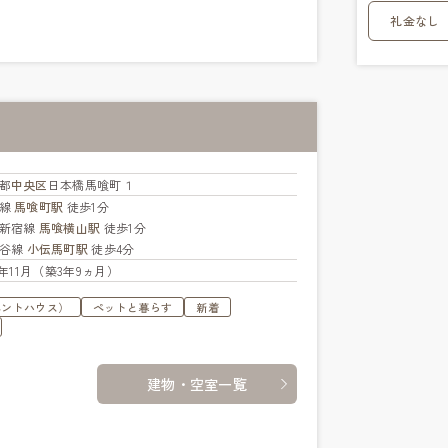
礼金なし
都
中央区
日本橋馬喰町１
武線
馬喰町駅
徒歩1分
新宿線
馬喰横山駅
徒歩1分
比谷線
小伝馬町駅
徒歩4分
22年11月（築3年9ヵ月）
ペントハウス）
ペットと暮らす
新着
建物・空室一覧