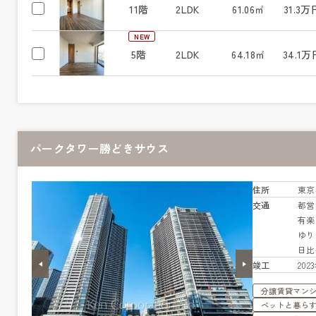
11階
2LDK
61.06㎡
31.3万
NEW
5階
2LDK
64.18㎡
34.1万
パークタワー勝どきサウス
住所
東京
交通
都営
有
ゆり
日
竣工
20
分譲賃貸マン
ペットと暮ら