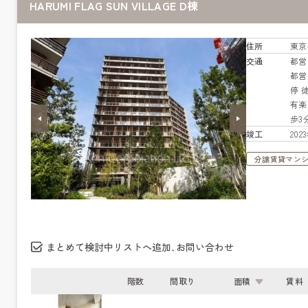
HARUMI FLAG SUN VILLAGE D棟
住所
東京
交通
都営
都営
停 
有
歩3
竣工
20
分譲賃貸マン
まとめて検討中リストへ追加､お問い合わせ
階数
間取り
面積
賃料