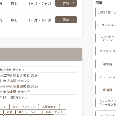
部屋
円
無し
1ヶ月 / 2ヶ月
詳細
LDK20帖以
円
無し
1ヶ月 / 2ヶ月
詳細
ルーフバルコニ
カウンター
キッチン
ガスコンロ
浄水器
都
中央区
勝どき４
大江戸線
勝どき駅
徒歩2分
ビューバス
楽町線
月島駅
徒歩12分
かもめ線
新豊洲駅
徒歩22分
床暖房
比谷線
築地駅
徒歩23分
23年8月（築3年0ヵ月）
シューズイン
クローゼット
ション
タワーマンション
高層階住戸
す
新着
コンシェルジュ
スポーツジム
メゾネット