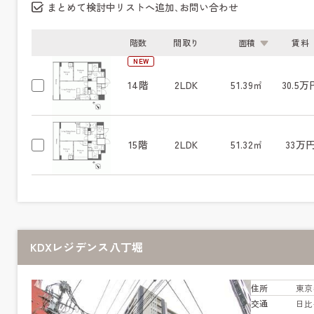
まとめて検討中リストへ追加､お問い合わせ
階数
間取り
面積
賃料
NEW
14階
2LDK
51.39㎡
30.5万
15階
2LDK
51.32㎡
33万
KDXレジデンス八丁堀
住所
東京
交通
日