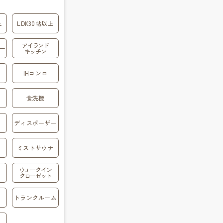
上
LDK30帖以上
アイランド
ー
キッチン
IHコンロ
食洗機
ディスポーザー
ミストサウナ
ウォークイン
クローゼット
トランクルーム