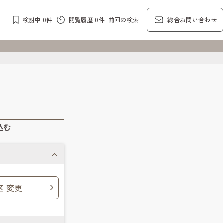
検討中
0
件
閲覧履歴
0
件
前回の検索
総合お問い合わせ
込む
区 変更