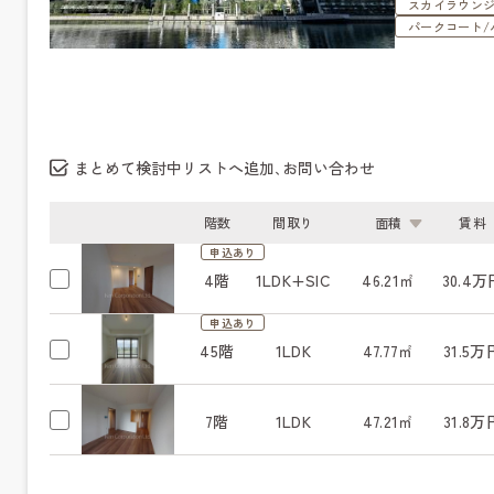
スカイラウン
パークコート/
まとめて検討中リストへ追加､お問い合わせ
階数
間取り
面積
賃料
申込あり
4階
1LDK+SIC
46.21㎡
30.4万
申込あり
45階
1LDK
47.77㎡
31.5万
7階
1LDK
47.21㎡
31.8万