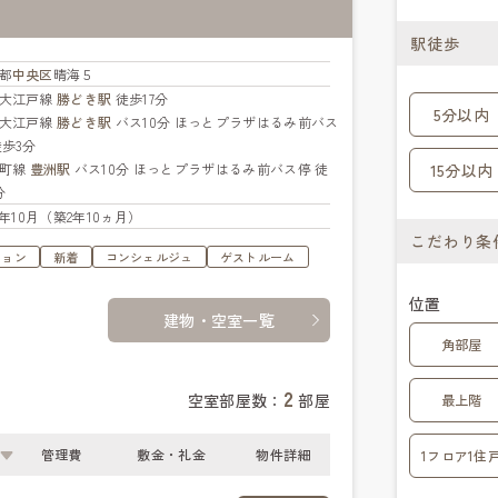
駅徒歩
都
中央区
晴海５
大江戸線
勝どき駅
徒歩17分
5分以内
大江戸線
勝どき駅
バス10分 ほっとプラザはるみ前バス
徒歩3分
楽町線
豊洲駅
バス10分 ほっとプラザはるみ前バス停 徒
15分以内
分
23年10月（築2年10ヵ月）
こだわり条
ション
新着
コンシェルジュ
ゲストルーム
位置
建物・空室一覧
角部屋
2
空室部屋数：
部屋
最上階
管理費
敷金・礼金
物件詳細
1フロア1住