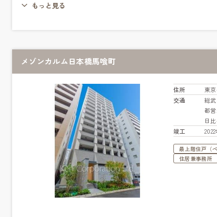
もっと見る
メゾンカルム日本橋馬喰町
住所
東京
交通
総
都営
日
竣工
20
最上階住戸（
住居兼事務所