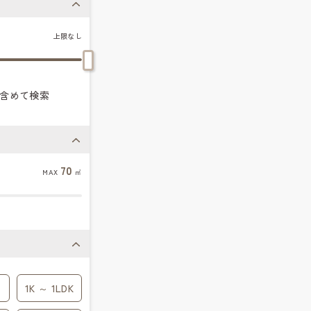
上限なし
含めて検索
70
MAX
㎡
1K ～ 1LDK