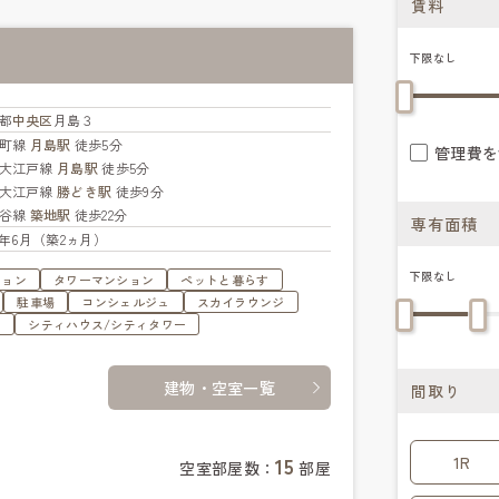
賃料
下限なし
都
中央区
月島３
楽町線
月島駅
徒歩5分
管理費を
大江戸線
月島駅
徒歩5分
大江戸線
勝どき駅
徒歩9分
比谷線
築地駅
徒歩22分
専有面積
26年6月（築2ヵ月）
下限なし
ション
タワーマンション
ペットと暮らす
駐車場
コンシェルジュ
スカイラウンジ
ジ
シティハウス/シティタワー
建物・空室一覧
間取り
15
1R
空室部屋数：
部屋