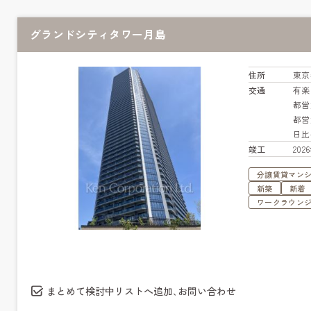
グランドシティタワー月島
住所
東京
交通
有
都営
都営
日
竣工
20
分譲賃貸マン
新築
新着
ワークラウン
まとめて検討中リストへ追加､お問い合わせ