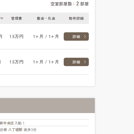
2
空室部屋数：
部屋
管理費
敷金・礼金
物件詳細
円
1.5万円
1ヶ月 / 1ヶ月
詳細
円
1.5万円
1ヶ月 / 1ヶ月
詳細
都
中央区
入船１
比谷線
八丁堀駅
徒歩3分