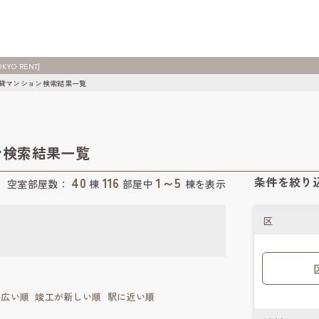
O RENT]
賃貸マンション検索結果一覧
ン検索結果一覧
40
116
1～5
条件を絞り
空室部屋数：
棟
部屋中
棟を表示
区
が広い順
竣工が新しい順
駅に近い順