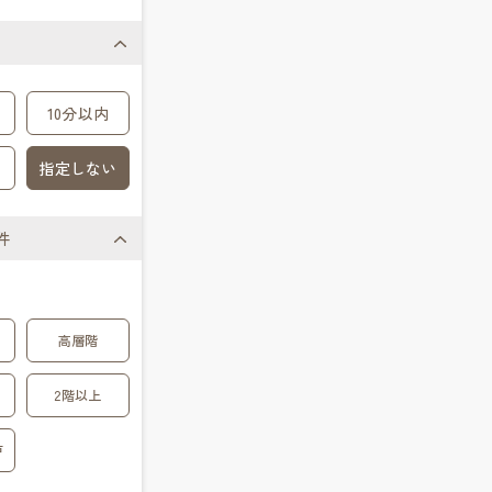
10分以内
指定しない
件
高層階
2階以上
戸