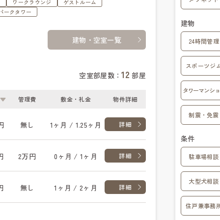
ジ
ワークラウンジ
ゲストルーム
パークタワー
建物
建物・空室一覧
24時間管理
スポーツジ
12
空室部屋数：
部屋
タワーマンショ
管理費
敷金・礼金
物件詳細
制震・免震
円
無し
1ヶ月 / 1.25ヶ月
詳細
条件
円
2万円
0ヶ月 / 1ヶ月
詳細
駐車場相談
大型犬相談
円
無し
1ヶ月 / 2ヶ月
詳細
住戸兼事務