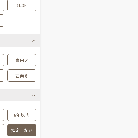
3LDK
東向き
西向き
5年以内
指定しない