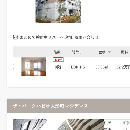
まとめて検討中リストへ追加､お問い合わせ
階数
間取り
面積
賃料
NEW
10階
1LDK+S
67.05㎡
32.2万
ザ・パークハビオ人形町レジデンス
住所
東京
交通
日