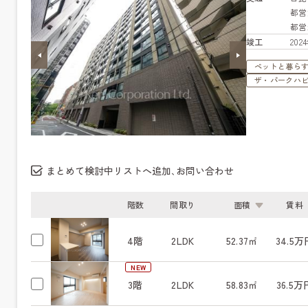
都営
都営
竣工
20
ペットと暮ら
ザ・パークハ
まとめて検討中リストへ追加､お問い合わせ
階数
間取り
面積
賃料
4階
2LDK
52.37㎡
34.5万
NEW
3階
2LDK
58.83㎡
36.5万