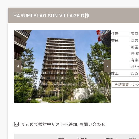
HARUMI FLAG SUN VILLAGE D棟
住所
東京
交通
都営
都営
停 
有
歩3
竣工
20
分譲賃貸マン
まとめて検討中リストへ追加､お問い合わせ