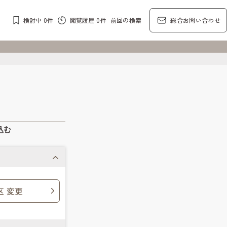
検討中
0
件
閲覧履歴
0
件
前回の検索
総合お問い合わせ
込む
区 変更