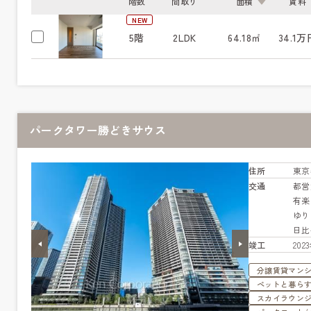
階数
間取り
面積
賃料
NEW
5階
2LDK
64.18㎡
34.1万
パークタワー勝どきサウス
住所
東京
交通
都営
有
ゆり
日
竣工
20
分譲賃貸マン
ペットと暮ら
スカイラウン