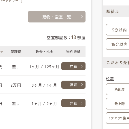
パークタワー
駅徒歩
建物・空室一覧
5分以内
13
空室部屋数：
部屋
15分以内
管理費
敷金・礼金
物件詳細
こだわり条
円
無し
1ヶ月 / 1.25ヶ月
詳細
位置
円
2万円
0ヶ月 / 1ヶ月
詳細
角部屋
円
無し
1ヶ月 / 2ヶ月
詳細
最上階
1フロア1住