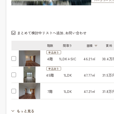
パークコート/
まとめて検討中リストへ追加､お問い合わせ
階数
間取り
面積
賃料
申込あり
4階
1LDK+SIC
46.21㎡
30.4万
申込あり
45階
1LDK
47.77㎡
31.5万
7階
1LDK
47.21㎡
31.8万
もっと見る