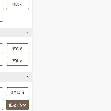
3LDK
東向き
西向き
5年以内
指定しない