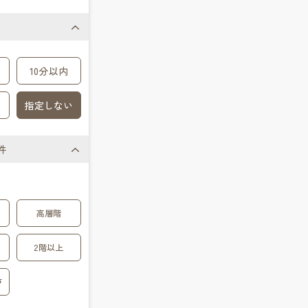
10分以内
指定しない
件
高層階
2階以上
戸