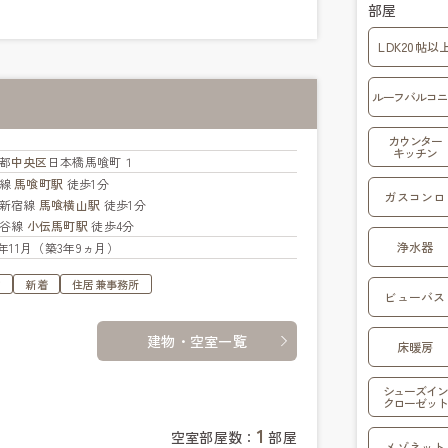
部屋
LDK20帖以
ルーフバルコニ
カウンター
キッチン
都
中央区
日本橋馬喰町１
武線
馬喰町駅
徒歩1分
ガスコンロ
新宿線
馬喰横山駅
徒歩1分
比谷線
小伝馬町駅
徒歩4分
浄水器
22年11月（築3年9ヵ月）
す
新着
住居兼事務所
ビューバス
建物・空室一覧
床暖房
シューズイン
クローゼット
1
空室部屋数：
部屋
メゾネット