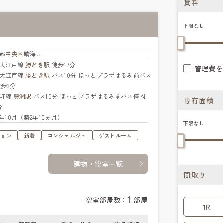
賃料
下限なし
都
中央区
晴海５
大江戸線
勝どき駅
徒歩17分
管理費を
大江戸線
勝どき駅
バス10分 ほっとプラザはるみ前バス
徒歩3分
楽町線
豊洲駅
バス10分 ほっとプラザはるみ前バス停 徒
専有面積
分
23年10月（築2年10ヵ月）
下限なし
ション
新着
コンシェルジュ
ゲストルーム
建物・空室一覧
間取り
1
空室部屋数：
部屋
1R