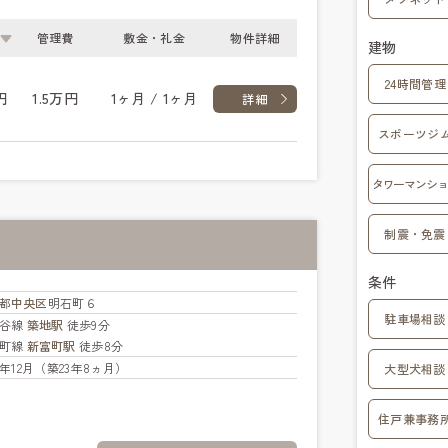
管理費
敷金・礼金
物件詳細
建物
24時間管理
円
1.5万円
1ヶ月 / 1ヶ月
詳細
スポーツジ
タワーマンショ
制震・免震
条件
都
中央区
明石町６
駐車場相談
比谷線
築地駅
徒歩9分
楽町線
新富町駅
徒歩8分
02年12月（築23年8ヵ月）
大型犬相談
住戸兼事務