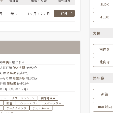
管理費
敷金・礼金
物件詳細
2LDK
円
無し
1ヶ月 / 2ヶ月
詳細
4LDK
方位
南向き
北向き
都
中央区
勝どき４
大江戸線
勝どき駅
徒歩2分
楽町線
月島駅
徒歩12分
築年数
かもめ線
新豊洲駅
徒歩22分
比谷線
築地駅
徒歩23分
23年8月（築3年0ヵ月）
新築
ション
タワーマンション
高層階住戸
す
新着
コンシェルジュ
スポーツジム
10年以内
ジ
ワークラウンジ
ゲストルーム