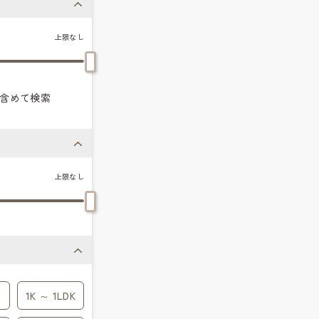
上限なし
含めて検索
上限なし
1K ～ 1LDK