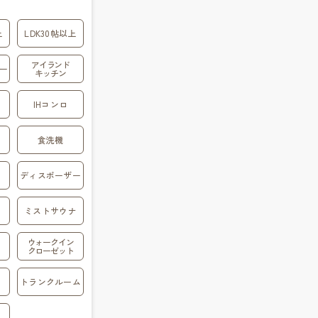
上
LDK30帖以上
アイランド
ー
キッチン
IHコンロ
食洗機
ディスポーザー
ミストサウナ
ウォークイン
クローゼット
トランクルーム