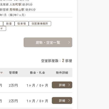
浅草線
人形町駅
徒歩5分
新宿線
馬喰横山駅
徒歩6分
24年1月（築2年7ヵ月）
す
新着
駐車場
住居兼事務所
ビオ
建物・空室一覧
2
空室部屋数：
部屋
管理費
敷金・礼金
物件詳細
円
2万円
1ヶ月 / 0ヶ月
詳細
円
2万円
1ヶ月 / 0ヶ月
詳細