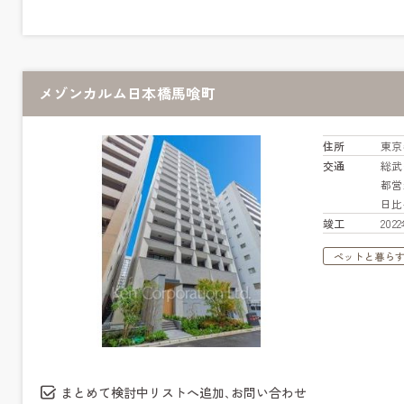
メゾンカルム日本橋馬喰町
住所
東京
交通
総
都営
日
竣工
20
ペットと暮ら
まとめて検討中リストへ追加､お問い合わせ