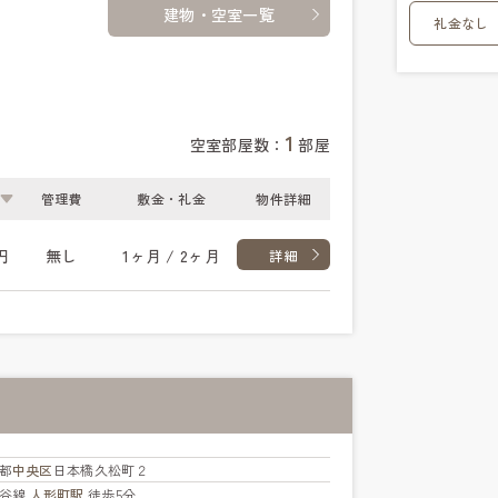
建物・空室一覧
礼金なし
1
空室部屋数：
部屋
管理費
敷金・礼金
物件詳細
円
無し
1ヶ月 / 2ヶ月
詳細
都
中央区
日本橋久松町２
比谷線
人形町駅
徒歩5分