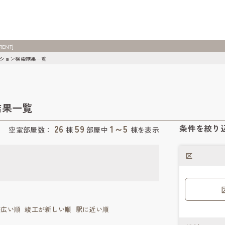
ENT]
ション検索結果一覧
結果一覧
26
59
1～5
条件を絞り
空室部屋数：
棟
部屋中
棟を表示
区
が広い順
竣工が新しい順
駅に近い順