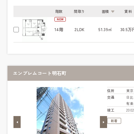
階数
間取り
面積
賃料
NEW
14階
2LDK
51.39㎡
30.5万
エンブレムコート明石町
住所
東京
交通
日
有
竣工
20
新着