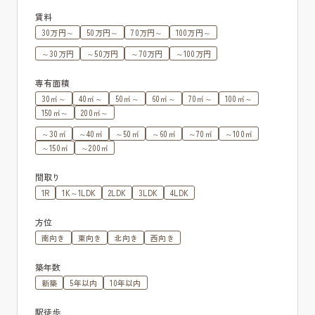
賃料
30万円～
50万円～
70万円～
100万円～
～30万円
～50万円
～70万円
～100万円
専有面積
30㎡～
40㎡～
50㎡～
60㎡～
70㎡～
100㎡～
150㎡～
200㎡～
～30㎡
～40㎡
～50㎡
～60㎡
～70㎡
～100㎡
～150㎡
～200㎡
間取り
1R
1K～1LDK
2LDK
3LDK
4LDK
方位
南向き
東向き
北向き
西向き
築年数
新築
5年以内
10年以内
駅徒歩