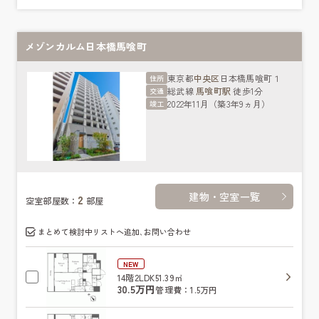
メゾンカルム日本橋馬喰町
東京都
中央区
日本橋馬喰町１
住所
総武線
馬喰町駅
徒歩1分
交通
2022年11月（築3年9ヵ月）
竣工
建物・空室一覧
2
空室部屋数：
部屋
まとめて検討中リストへ追加､お問い合わせ
NEW
14階
2LDK
51.39㎡
30.5万円
管理費：1.5万円