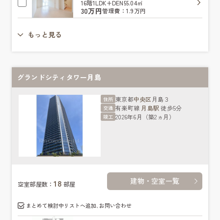
16階
1LDK+DEN
55.04㎡
30万円
管理費：1.9万円
もっと見る
グランドシティタワー月島
東京都
中央区
月島３
住所
有楽町線
月島駅
徒歩5分
交通
2026年6月（築2ヵ月）
竣工
建物・空室一覧
18
空室部屋数：
部屋
まとめて検討中リストへ追加､お問い合わせ