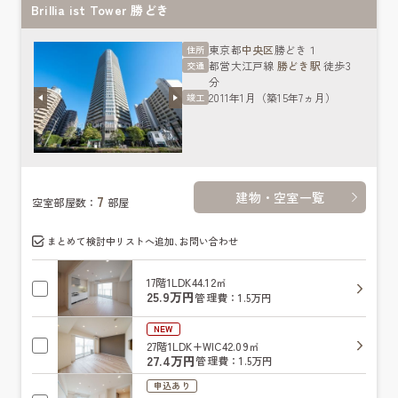
Brillia ist Tower 勝どき
東京都
中央区
勝どき１
住所
都営大江戸線
勝どき駅
徒歩3
交通
分
2011年1月（築15年7ヵ月）
竣工
建物・空室一覧
7
空室部屋数：
部屋
まとめて検討中リストへ追加､お問い合わせ
17階
1LDK
44.12㎡
25.9万円
管理費：1.5万円
NEW
27階
1LDK+WIC
42.09㎡
27.4万円
管理費：1.5万円
申込あり