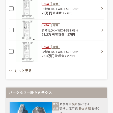
NEW
新築
19階
1LDK+WIC+S
38.69㎡
28万円
管理費：2万円
NEW
新築
21階
1LDK+WIC+S
38.69㎡
28.2万円
管理費：2万円
NEW
新築
22階
1LDK+WIC+S
38.69㎡
28.3万円
管理費：2万円
もっと見る
パークタワー勝どきサウス
東京都
中央区
勝どき４
住所
都営大江戸線
勝どき駅
徒歩2
交通
分