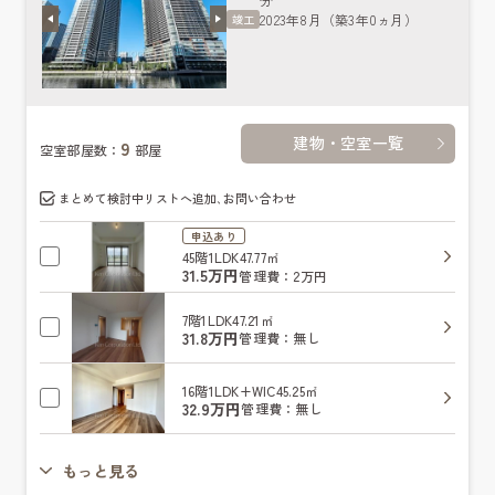
2023年8月（築3年0ヵ月）
竣工
建物・空室一覧
9
空室部屋数：
部屋
まとめて検討中リストへ追加､お問い合わせ
申込あり
45階
1LDK
47.77㎡
31.5万円
管理費：2万円
7階
1LDK
47.21㎡
31.8万円
管理費：無し
16階
1LDK+WIC
45.25㎡
32.9万円
管理費：無し
もっと見る