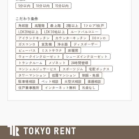
5分以内
10分以内
15分以内
こだわり条件
角部屋
高層階
最上階
2階以上
1フロア1住戸
LDK20帖以上
LDK30帖以上
ルーフバルコニー
アイランドキッチン
カウンターキッチン
IHコンロ
ガスコンロ
食洗機
浄水器
ディスポーザー
ビューバス
ミストサウナ
床暖房
ウォークインクローゼット
シューズインクローゼット
トランクルーム
メゾネット
24時間管理
コンシェルジュサービス
スポーツジム
宅配ボックス
タワーマンション
低層マンション
制振・免振
駐車場相談
ペット相談
大型犬相談
楽器相談
住戸兼事務所
インターネット無料
礼金なし