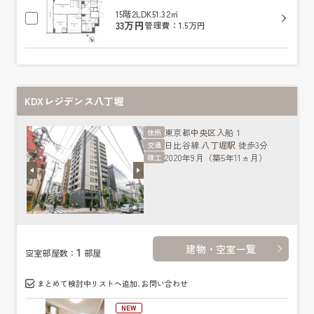
15階
2LDK
51.32㎡
33万円
管理費：1.5万円
KDXレジデンス八丁堀
東京都
中央区
入船１
住所
日比谷線
八丁堀駅
徒歩3分
交通
2020年9月（築5年11ヵ月）
竣工
建物・空室一覧
1
空室部屋数：
部屋
まとめて検討中リストへ追加､お問い合わせ
NEW