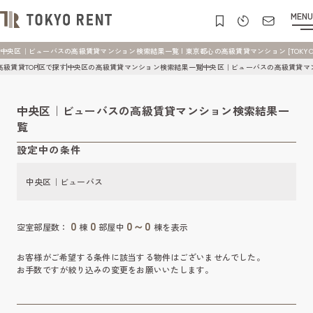
MENU
中央区｜ビューバスの高級賃貸マンション検索結果一覧 | 東京都心の高級賃貸マンション [TOKYO R
高級賃貸TOP
区で探す
中央区の高級賃貸マンション検索結果一覧
中央区｜ビューバスの高級賃貸マ
中央区｜ビューバスの高級賃貸マンション検索結果一
覧
設定中の条件
中央区｜ビューバス
0
0
0～0
空室部屋数：
棟
部屋中
棟を表示
お客様がご希望する条件に該当する物件はございませんでした。
お手数ですが絞り込みの変更をお願いいたします。