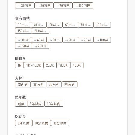
～30万円
～50万円
～70万円
～100万円
専有面積
30㎡～
40㎡～
50㎡～
60㎡～
70㎡～
100㎡～
150㎡～
200㎡～
～30㎡
～40㎡
～50㎡
～60㎡
～70㎡
～100㎡
～150㎡
～200㎡
間取り
1R
1K～1LDK
2LDK
3LDK
4LDK
方位
南向き
東向き
北向き
西向き
築年数
新築
5年以内
10年以内
駅徒歩
5分以内
10分以内
15分以内