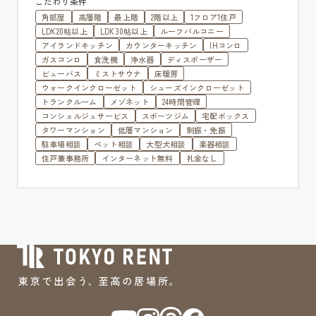
こだわり条件
角部屋
高層階
最上階
2階以上
1フロア1住戸
LDK20帖以上
LDK30帖以上
ルーフバルコニー
アイランドキッチン
カウンターキッチン
IHコンロ
ガスコンロ
食洗機
浄水器
ディスポーザー
ビューバス
ミストサウナ
床暖房
ウォークインクローゼット
シューズインクローゼット
トランクルーム
メゾネット
24時間管理
コンシェルジュサービス
スポーツジム
宅配ボックス
タワーマンション
低層マンション
制振・免振
駐車場相談
ペット相談
大型犬相談
楽器相談
住戸兼事務所
インターネット無料
礼金なし