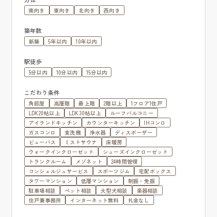
南向き
東向き
北向き
西向き
築年数
新築
5年以内
10年以内
駅徒歩
5分以内
10分以内
15分以内
こだわり条件
角部屋
高層階
最上階
2階以上
1フロア1住戸
LDK20帖以上
LDK30帖以上
ルーフバルコニー
アイランドキッチン
カウンターキッチン
IHコンロ
ガスコンロ
食洗機
浄水器
ディスポーザー
ビューバス
ミストサウナ
床暖房
ウォークインクローゼット
シューズインクローゼット
トランクルーム
メゾネット
24時間管理
コンシェルジュサービス
スポーツジム
宅配ボックス
タワーマンション
低層マンション
制振・免振
駐車場相談
ペット相談
大型犬相談
楽器相談
住戸兼事務所
インターネット無料
礼金なし