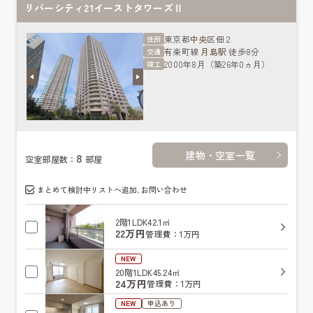
リバーシティ21イーストタワーズⅡ
東京都
中央区
佃２
住所
有楽町線
月島駅
徒歩8分
交通
2000年8月（築26年0ヵ月）
竣工
建物・空室一覧
8
空室部屋数：
部屋
まとめて検討中リストへ追加､お問い合わせ
2階
1LDK
42.1㎡
22万円
管理費：1万円
NEW
20階
1LDK
45.24㎡
24万円
管理費：1万円
NEW
申込あり