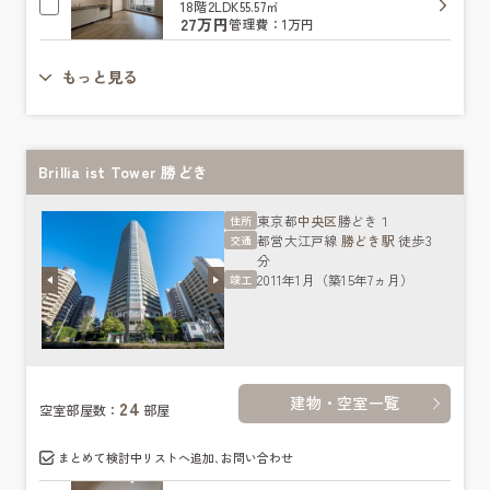
18階
2LDK
55.57㎡
27万円
管理費：1万円
もっと見る
Brillia ist Tower 勝どき
東京都
中央区
勝どき１
住所
都営大江戸線
勝どき駅
徒歩3
交通
分
2011年1月（築15年7ヵ月）
竣工
建物・空室一覧
24
空室部屋数：
部屋
まとめて検討中リストへ追加､お問い合わせ