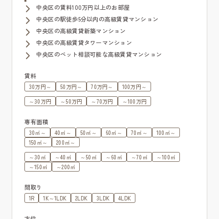
中央区の賃料100万円以上のお部屋
中央区の駅徒歩5分以内の高級賃貸マンション
中央区の高級賃貸新築マンション
中央区の高級賃貸タワーマンション
中央区のペット相談可能な高級賃貸マンション
賃料
30万円～
50万円～
70万円～
100万円～
～30万円
～50万円
～70万円
～100万円
専有面積
30㎡～
40㎡～
50㎡～
60㎡～
70㎡～
100㎡～
150㎡～
200㎡～
～30㎡
～40㎡
～50㎡
～60㎡
～70㎡
～100㎡
～150㎡
～200㎡
間取り
1R
1K～1LDK
2LDK
3LDK
4LDK
方位