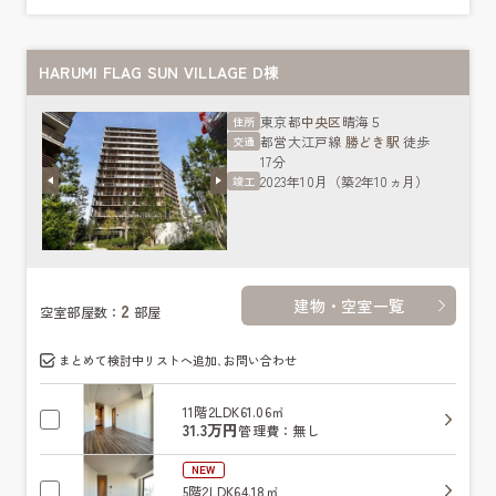
HARUMI FLAG SUN VILLAGE D棟
東京都
中央区
晴海５
住所
都営大江戸線
勝どき駅
徒歩
交通
17分
2023年10月（築2年10ヵ月）
竣工
建物・空室一覧
2
空室部屋数：
部屋
まとめて検討中リストへ追加､お問い合わせ
11階
2LDK
61.06㎡
31.3万円
管理費：無し
NEW
5階
2LDK
64.18㎡