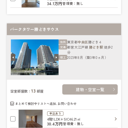
34.1万円
管理費：無し
パークタワー勝どきサウス
東京都
中央区
勝どき４
住所
都営大江戸線
勝どき駅
徒歩2
交通
分
2023年8月（築3年0ヵ月）
竣工
建物・空室一覧
13
空室部屋数：
部屋
まとめて検討中リストへ追加､お問い合わせ
申込あり
4階
1LDK+SIC
46.21㎡
30.4万円
管理費：無し