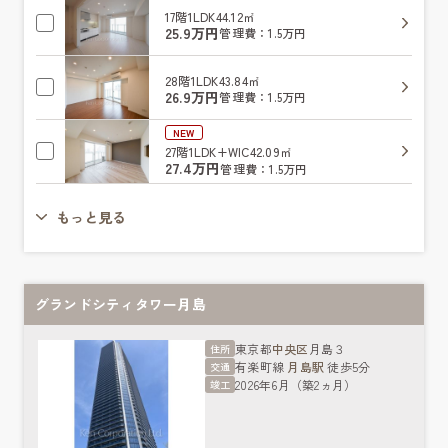
17階
1LDK
44.12㎡
25.9万円
管理費：1.5万円
28階
1LDK
43.84㎡
26.9万円
管理費：1.5万円
NEW
27階
1LDK+WIC
42.09㎡
27.4万円
管理費：1.5万円
もっと見る
グランドシティタワー月島
東京都
中央区
月島３
住所
有楽町線
月島駅
徒歩5分
交通
2026年6月（築2ヵ月）
竣工