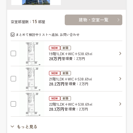
建物・空室一覧
15
空室部屋数：
部屋
まとめて検討中リストへ追加､お問い合わせ
NEW
新築
19階
1LDK+WIC+S
38.69㎡
28万円
管理費：2万円
NEW
新築
21階
1LDK+WIC+S
38.69㎡
28.2万円
管理費：2万円
NEW
新築
22階
1LDK+WIC+S
38.69㎡
28.3万円
管理費：2万円
もっと見る